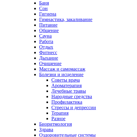
Баня
Сон
Гигиена
Гимнастика, закаливание
Питание
Общение
Сауна
Работа
Отдых
Фитнесс
Дыхание
Очищение
Массаж и самомассаж
Болезни и исцеление
Советы врача
Ароматерапия
Лечебные травы
Народные средства
Профилактика
Стрессы и депрессии
Терапия
Разное
Биоритмология
Здрава
Оздоровительные системы