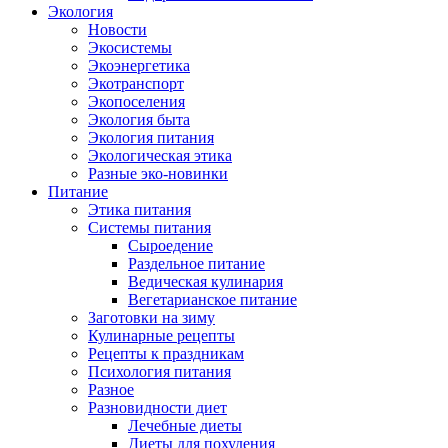
Экология
Новости
Экосистемы
Экоэнергетика
Экотранспорт
Экопоселения
Экология быта
Экология питания
Экологическая этика
Разные эко-новинки
Питание
Этика питания
Системы питания
Сыроедение
Раздельное питание
Ведическая кулинария
Вегетарианское питание
Заготовки на зиму
Кулинарные рецепты
Рецепты к праздникам
Психология питания
Разное
Разновидности диет
Лечебные диеты
Диеты для похудения