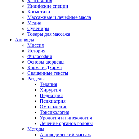
Благовония
Индийские специи
Косметика
Массажные и лечебные масла
Медиа
Сувениры
Товары для массажа
Аюрведа
Миссия
История
Философия
Основы аюрведы
Карма и Дхарма
Священные тексты
Разделы
Терапия
Хирургия
Педиатрия
Психиатрия
Омоложение
Токсикология
Урология и гинекология
Лечение органов головы
Методы
Аюрведический массаж