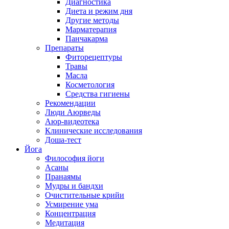
Диагностика
Диета и режим дня
Другие методы
Марматерапия
Панчакарма
Препараты
Фиторецептуры
Травы
Масла
Косметология
Средства гигиены
Рекомендации
Люди Аюрведы
Аюр-видеотека
Клинические исследования
Доша-тест
Йога
Философия йоги
Асаны
Пранаямы
Мудры и бандхи
Очистительные крийи
Усмирение ума
Концентрация
Медитация