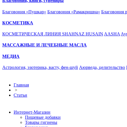
Благовония, книги, сувениры
Благовония «Пушкар»
Благовония «Рамакришна»
Благовония 
КОСМЕТИКА
КОСМЕТИЧЕСКАЯ ЛИНИЯ SHAHNAZ HUSAIN
AASHA
Ayu
МАССАЖНЫЕ И ЛЕЧЕБНЫЕ МАСЛА
МЕДИА
Астрология, эзотерика, васту, фен-шуй
Аюрведа, целительство
Главная
>
Статьи
Интернет-Магазин
Пищевые добавки
Товары гигиены