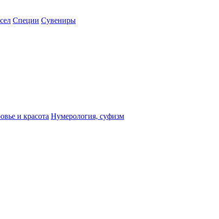
сел
Специи
Сувениры
овье и красота
Нумерология, суфизм