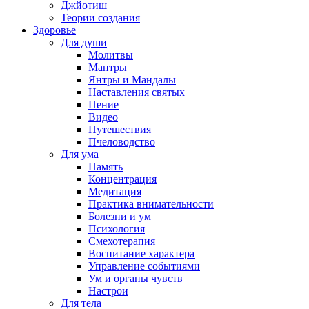
Джйотиш
Теории создания
Здоровье
Для души
Молитвы
Мантры
Янтры и Мандалы
Наставления святых
Пение
Видео
Путешествия
Пчеловодство
Для ума
Память
Концентрация
Медитация
Практика внимательности
Болезни и ум
Психология
Смехотерапия
Воспитание характера
Управление событиями
Ум и органы чувств
Настрои
Для тела