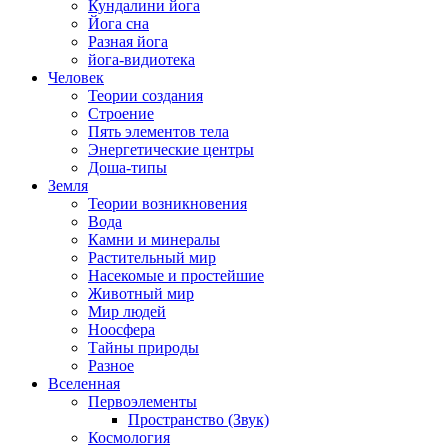
Кундалини йога
Йога сна
Разная йога
йога-видиотека
Человек
Теории создания
Строение
Пять элементов тела
Энергетические центры
Доша-типы
Земля
Теории возникновения
Вода
Камни и минералы
Растительный мир
Насекомые и простейшие
Животный мир
Мир людей
Ноосфера
Тайны природы
Разное
Вселенная
Первоэлементы
Пространство (Звук)
Космология