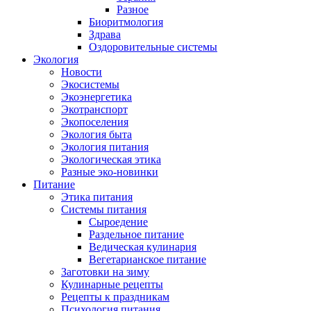
Разное
Биоритмология
Здрава
Оздоровительные системы
Экология
Новости
Экосистемы
Экоэнергетика
Экотранспорт
Экопоселения
Экология быта
Экология питания
Экологическая этика
Разные эко-новинки
Питание
Этика питания
Системы питания
Сыроедение
Раздельное питание
Ведическая кулинария
Вегетарианское питание
Заготовки на зиму
Кулинарные рецепты
Рецепты к праздникам
Психология питания