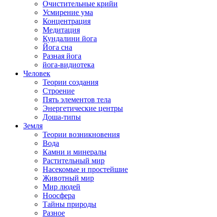
Очистительные крийи
Усмирение ума
Концентрация
Медитация
Кундалини йога
Йога сна
Разная йога
йога-видиотека
Человек
Теории создания
Строение
Пять элементов тела
Энергетические центры
Доша-типы
Земля
Теории возникновения
Вода
Камни и минералы
Растительный мир
Насекомые и простейшие
Животный мир
Мир людей
Ноосфера
Тайны природы
Разное