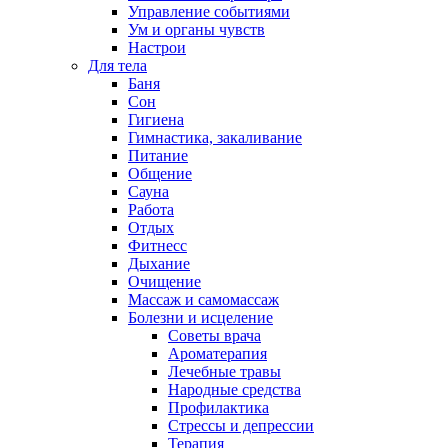
Управление событиями
Ум и органы чувств
Настрои
Для тела
Баня
Сон
Гигиена
Гимнастика, закаливание
Питание
Общение
Сауна
Работа
Отдых
Фитнесс
Дыхание
Очищение
Массаж и самомассаж
Болезни и исцеление
Советы врача
Ароматерапия
Лечебные травы
Народные средства
Профилактика
Стрессы и депрессии
Терапия