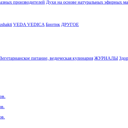
разных производителей
Духи на основе натуральных эфирных ма
shakti
VEDA VEDICA
Биотик
ДРУГОЕ
Вегетарианское питание, ведическая кулинария
ЖУРНАЛЫ
Здор
ов.
ов.
ов.