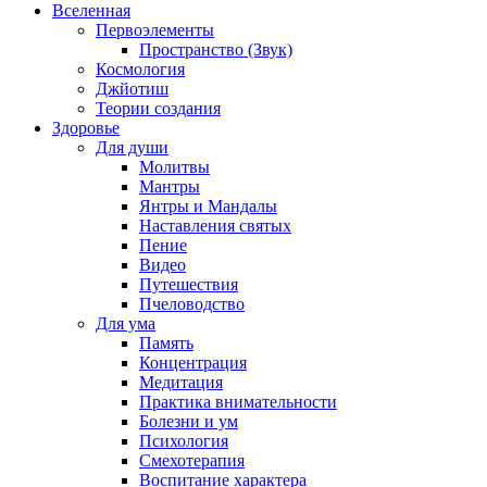
Вселенная
Первоэлементы
Пространство (Звук)
Космология
Джйотиш
Теории создания
Здоровье
Для души
Молитвы
Мантры
Янтры и Мандалы
Наставления святых
Пение
Видео
Путешествия
Пчеловодство
Для ума
Память
Концентрация
Медитация
Практика внимательности
Болезни и ум
Психология
Смехотерапия
Воспитание характера