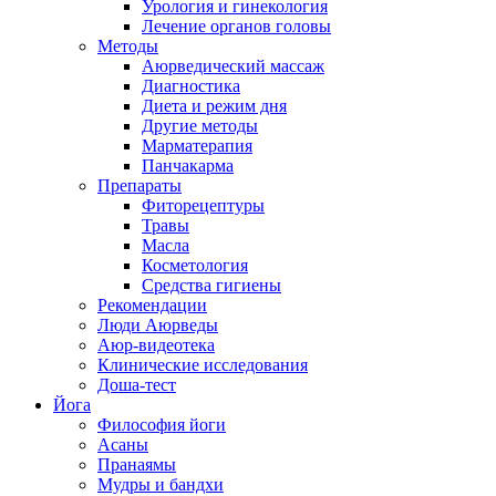
Урология и гинекология
Лечение органов головы
Методы
Аюрведический массаж
Диагностика
Диета и режим дня
Другие методы
Марматерапия
Панчакарма
Препараты
Фиторецептуры
Травы
Масла
Косметология
Средства гигиены
Рекомендации
Люди Аюрведы
Аюр-видеотека
Клинические исследования
Доша-тест
Йога
Философия йоги
Асаны
Пранаямы
Мудры и бандхи