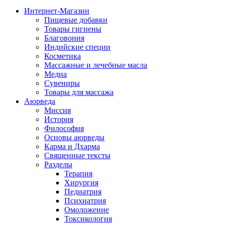
Интернет-Магазин
Пищевые добавки
Товары гигиены
Благовония
Индийские специи
Косметика
Массажные и лечебные масла
Медиа
Сувениры
Товары для массажа
Аюрведа
Миссия
История
Философия
Основы аюрведы
Карма и Дхарма
Священные тексты
Разделы
Терапия
Хирургия
Педиатрия
Психиатрия
Омоложение
Токсикология