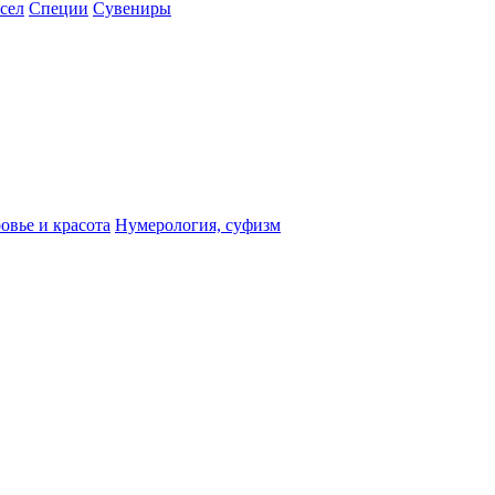
сел
Специи
Сувениры
овье и красота
Нумерология, суфизм