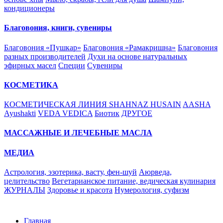
кондиционеры
Благовония, книги, сувениры
Благовония «Пушкар»
Благовония «Рамакришна»
Благовония
разных производителей
Духи на основе натуральных
эфирных масел
Специи
Сувениры
КОСМЕТИКА
КОСМЕТИЧЕСКАЯ ЛИНИЯ SHAHNAZ HUSAIN
AASHA
Ayushakti
VEDA VEDICA
Биотик
ДРУГОЕ
МАССАЖНЫЕ И ЛЕЧЕБНЫЕ МАСЛА
МЕДИА
Астрология, эзотерика, васту, фен-шуй
Аюрведа,
целительство
Вегетарианское питание, ведическая кулинария
ЖУРНАЛЫ
Здоровье и красота
Нумерология, суфизм
Главная