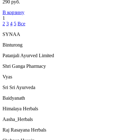
290 руб.
В корзину
1
2
3
4
5
Все
SYNAA
Binturong
Patanjali Ayurved Limited
Shri Ganga Pharmacy
Vyas
Sri Sri Ayurveda
Baidyanath
Himalaya Herbals
Aasha_Herbals
Raj Rasayana Herbals