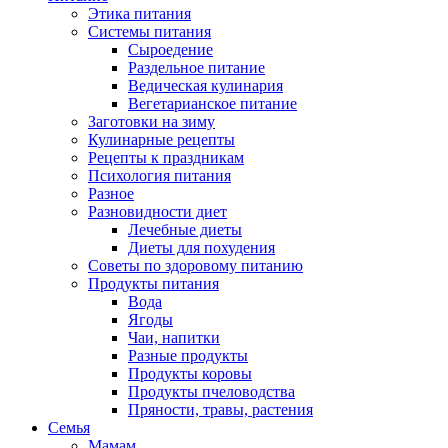
Этика питания
Системы питания
Сыроедение
Раздельное питание
Ведическая кулинария
Вегетарианское питание
Заготовки на зиму
Кулинарные рецепты
Рецепты к праздникам
Психология питания
Разное
Разновидности диет
Лечебные диеты
Диеты для похудения
Советы по здоровому питанию
Продукты питания
Вода
Ягоды
Чаи, напитки
Разные продукты
Продукты коровы
Продукты пчеловодства
Пряности, травы, растения
Семья
Мамам