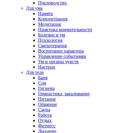
Пчеловодство
Для ума
Память
Концентрация
Медитация
Практика внимательности
Болезни и ум
Психология
Смехотерапия
Воспитание характера
Управление событиями
Ум и органы чувств
Настрои
Для тела
Баня
Сон
Гигиена
Гимнастика, закаливание
Питание
Общение
Сауна
Работа
Отдых
Фитнесс
Дыхание