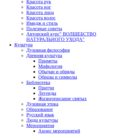
Красота рук
Красота ног
Красота лица
Красота волос
Имидж и стиль
Полезные советы
Авторский курс" ВОЛШЕБСТВО
НАТУРАЛЬНОГО УХОДА"
Культура
Духовная философия
Древняя культура
Приметы
Мифология
Обычаи и обряды
Образы и символы
Библиотека
Притчи
Легенды
Жизнеописание святых
Духовная этика
Образование
Русский язык
Люди культуры
Мероприятия
Анонс мероприятий