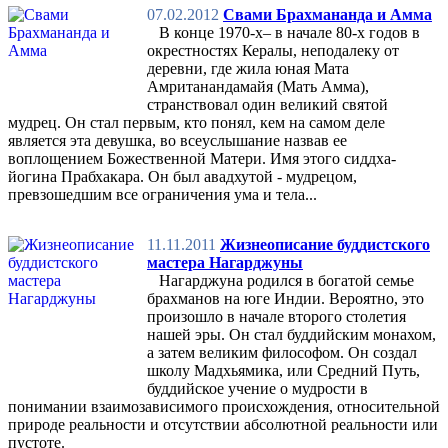
07.02.2012
Свами Брахмананда и Амма
В конце 1970-х– в начале 80-х годов в
окрестностях Кералы, неподалеку от
деревни, где жила юная Мата
Амританандамайя (Мать Амма),
странствовал один великий святой
мудрец. Он стал первым, кто понял, кем на самом деле
является эта девушка, во всеуслышание назвав ее
воплощением Божественной Матери. Имя этого сиддха-
йогина Прабхакара. Он был авадхутой - мудрецом,
превзошедшим все ограничения ума и тела...
11.11.2011
Жизнеописание буддистского
мастера Нагарджуны
Нагарджуна родился в богатой семье
брахманов на юге Индии. Вероятно, это
произошло в начале второго столетия
нашей эры. Он стал буддийским монахом,
а затем великим философом. Он создал
школу Мадхьямика, или Средний Путь,
буддийское учение о мудрости в
понимании взаимозависимого происхождения, относительной
природе реальности и отсутствии абсолютной реальности или
пустоте.