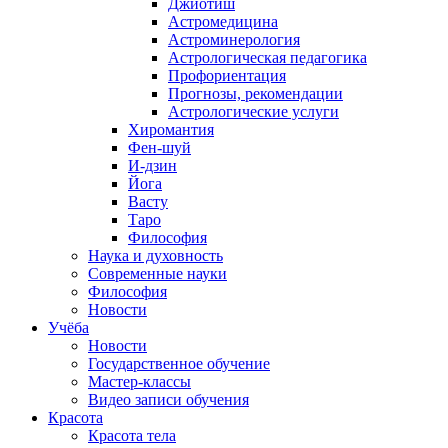
Джйотиш
Астромедицина
Астроминерология
Астрологическая педагогика
Профориентация
Прогнозы, рекомендации
Астрологические услуги
Хиромантия
Фен-шуй
И-дзин
Йога
Васту
Таро
Философия
Наука и духовность
Современные науки
Философия
Новости
Учёба
Новости
Государственное обучение
Мастер-классы
Видео записи обучения
Красота
Красота тела