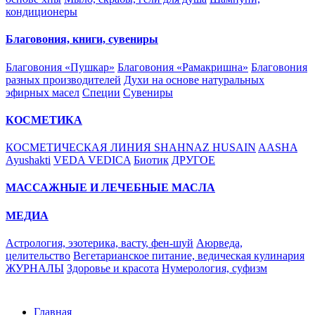
кондиционеры
Благовония, книги, сувениры
Благовония «Пушкар»
Благовония «Рамакришна»
Благовония
разных производителей
Духи на основе натуральных
эфирных масел
Специи
Сувениры
КОСМЕТИКА
КОСМЕТИЧЕСКАЯ ЛИНИЯ SHAHNAZ HUSAIN
AASHA
Ayushakti
VEDA VEDICA
Биотик
ДРУГОЕ
МАССАЖНЫЕ И ЛЕЧЕБНЫЕ МАСЛА
МЕДИА
Астрология, эзотерика, васту, фен-шуй
Аюрведа,
целительство
Вегетарианское питание, ведическая кулинария
ЖУРНАЛЫ
Здоровье и красота
Нумерология, суфизм
Главная