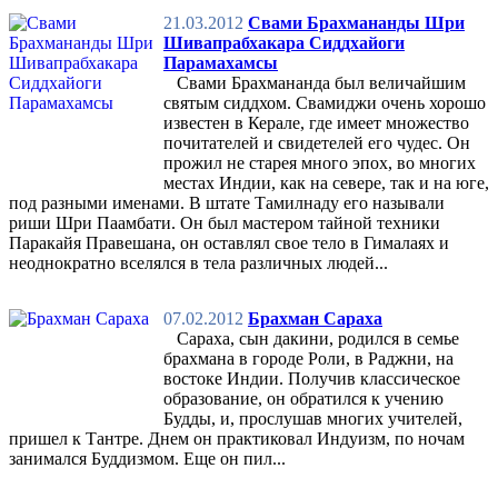
21.03.2012
Свами Брахмананды Шри
Шивапрабхакара Сиддхайоги
Парамахамсы
Свами Брахмананда был величайшим
святым сиддхом. Свамиджи очень хорошо
известен в Керале, где имеет множество
почитателей и свидетелей его чудес. Он
прожил не старея много эпох, во многих
местах Индии, как на севере, так и на юге,
под разными именами. В штате Тамилнаду его называли
риши Шри Паамбати. Он был мастером тайной техники
Паракайя Правешана, он оставлял свое тело в Гималаях и
неоднократно вселялся в тела различных людей...
07.02.2012
Брахман Сараха
Сараха, сын дакини, родился в семье
брахмана в городе Роли, в Раджни, на
востоке Индии. Получив классическое
образование, он обратился к учению
Будды, и, прослушав многих учителей,
пришел к Тантре. Днем он практиковал Индуизм, по ночам
занимался Буддизмом. Еще он пил...