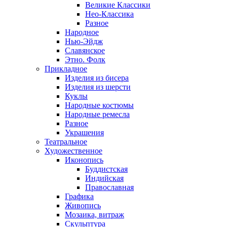
Великие Классики
Нео-Классика
Разное
Народное
Нью-Эйдж
Славянское
Этно. Фолк
Прикладное
Изделия из бисера
Изделия из шерсти
Куклы
Народные костюмы
Народные ремесла
Разное
Украшения
Театральное
Художественное
Иконопись
Буддистская
Индийская
Православная
Графика
Живопись
Мозаика, витраж
Скульптура