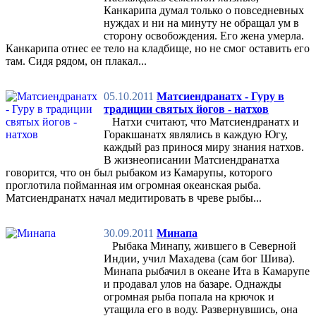
Канкарипа думал только о повседневных
нуждах и ни на минуту не обращал ум в
сторону освобождения. Его жена умерла.
Канкарипа отнес ее тело на кладбище, но не смог оставить его
там. Сидя рядом, он плакал...
05.10.2011
Матсиендранатх - Гуру в
традиции святых йогов - натхов
Натхи считают, что Матсиендранатх и
Горакшанатх являлись в каждую Югу,
каждый раз принося миру знания натхов.
В жизнеописании Матсиендранатха
говорится, что он был рыбаком из Камарупы, которого
проглотила пойманная им огромная океанская рыба.
Матсиендранатх начал медитировать в чреве рыбы...
30.09.2011
Минапа
Рыбака Минапу, жившего в Северной
Индии, учил Махадева (сам бог Шива).
Минапа pыбачил в океане Ита в Камарупе
и продавал улов на базаре. Однажды
огромная рыба попала на крючок и
утащила его в воду. Развернувшись, она