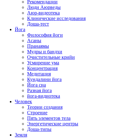
Рекомендации
Люди Аюрведы
Аюр-видеотека
Клинические исследования
Доша-тест
Йога
Философия йоги
Асаны
Пранаямы
Мудры и бандхи
Очистительные крийи
Усмирение ума
Концентрация
Медитация
Кундалини йога
Йога сна
Разная йога
йога-видиотека
Человек
Теории создания
Строение
Пять элементов тела
Энергетические центры
Доша-типы
Земля