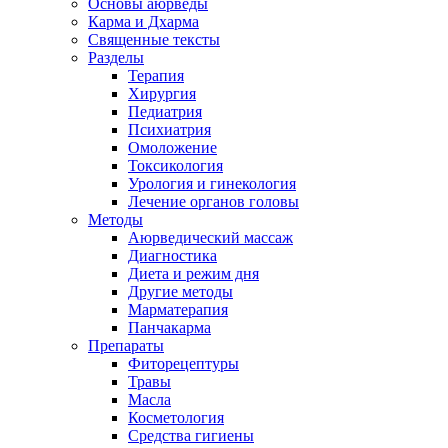
Основы аюрведы
Карма и Дхарма
Священные тексты
Разделы
Терапия
Хирургия
Педиатрия
Психиатрия
Омоложение
Токсикология
Урология и гинекология
Лечение органов головы
Методы
Аюрведический массаж
Диагностика
Диета и режим дня
Другие методы
Марматерапия
Панчакарма
Препараты
Фиторецептуры
Травы
Масла
Косметология
Средства гигиены