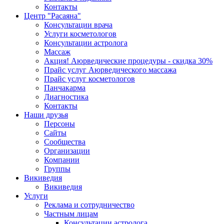
Контакты
Центр "Расаяна"
Консультации врача
Услуги косметологов
Консультации астролога
Массаж
Акция! Аюрведические процедуры - скидка 30%
Прайс услуг Аюрведического массажа
Прайс услуг косметологов
Панчакарма
Диагностика
Контакты
Наши друзья
Персоны
Сайты
Сообщества
Организации
Компании
Группы
Викиведия
Викиведия
Услуги
Реклама и сотрудничество
Частным лицам
Консультации астролога