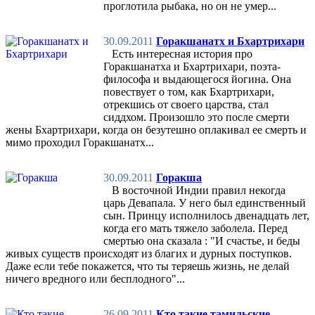
проглотила рыбака, но он не умер...
30.09.2011
Горакшанатх и Бхартрихари
Есть интересная история про
Горакшанатха и Бхартрихари, поэта-
философа и выдающегося йогина. Она
повествует о том, как Бхартрихари,
отрекшись от своего царства, стал
сиддхом. Произошло это после смерти
жены Бхартрихари, когда он безутешно оплакивал ее смерть и
мимо проходил Горакшанатх...
30.09.2011
Горакша
В восточной Индии правил некогда
царь Девапала. У него был единственный
сын. Принцу исполнилось двенадцать лет,
когда его мать тяжело заболела. Перед
смертью она сказала : "И счастье, и беды
живых существ происходят из благих и дурных поступков.
Даже если тебе покажется, что ты теряешь жизнь, не делай
ничего вредного или бесплодного"...
26.09.2011
Кто такие тамильские