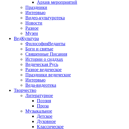
Архив мероприятий
Праздники
Интервью
Видео-культуротека
Новости
Разное
Музеи
ВедКультура
ФилософияВеданты
Боги и святые
Священные Писания
Истории о сиддхах
Ведическая Русь
Разное ведическое
Праздники ведические
Интервью
Веда-видеотека
Творчество
Литературное
Поэзия
Проза
Музыкальное
Детское
Духовное
Классическое