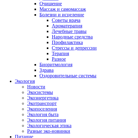
Очищение
Массаж и самомассаж
Болезни и исцеление
Советы врача
Ароматерапия
Лечебные травы
Народные средства
Профилактика
Стрессы и депрессии
Терапия
Разное
Биоритмология
Здрава
Оздоровительные системы
Экология
Новости
Экосистемы
Экоэнергетика
Экотранспорт
Экопоселения
Экология быта
Экология питания
Экологическая этика
Разные эко-новинки
Питание