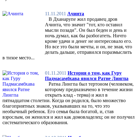
11.11.2011
Ачинта
В Дханарупе жил продавец дров
Ачинта, что значит "тот, кто оставил
мысли позади". Он был беден и день и
ночь думал, как бы разбогатеть. Ничто
кроме удачи и денег не интересовало его.
Но все это были мечты, и он, не зная, что
делать дальше, отправился поразмыслить
в тихое место...
01.11.2011
История о том, как Гуру
Падмасамбхава явился Ратне Лингпа
Ратна Лингпа был тертоном (человеком,
которому предназначено в течение жизни
открыть клад - терма) и жил в
пятнадцатом столетии. Когда он родился, было множество
благоприятных знаков, указывавших на то, что это
необычный ребенок. Его семья была богатой, и, став
взрослым, он женился и жил как домовладелец; он не получил
систематического образования.