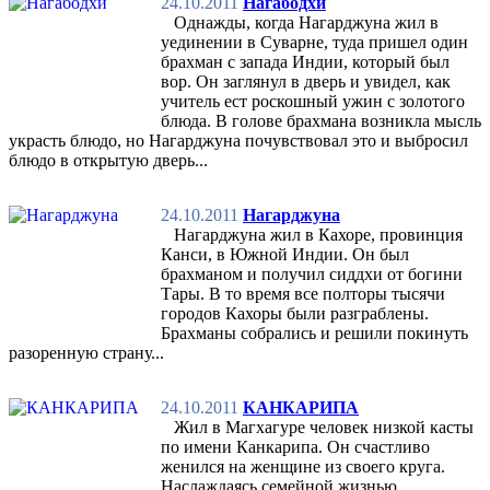
24.10.2011
Нагабодхи
Однажды, когда Нагарджуна жил в
уединении в Суварне, туда пришел один
брахман с запада Индии, который был
вор. Он заглянул в дверь и увидел, как
учитель ест роскошный ужин c золотого
блюда. В голове брахмана возникла мысль
украсть блюдо, но Нагарджуна почувствовал это и выбросил
блюдо в открытую дверь...
24.10.2011
Нагарджуна
Нагарджуна жил в Кахоре, провинция
Канси, в Южной Индии. Он был
брахманом и получил сиддхи от богини
Тары. В то время все полторы тысячи
городов Кахоры были разграблены.
Брахманы собрались и решили покинуть
разоренную страну...
24.10.2011
КАНКАРИПА
Жил в Магхагуре человек низкой касты
по имени Канкарипа. Он счастливо
женился на женщине из своего круга.
Наслаждаясь семейной жизнью,