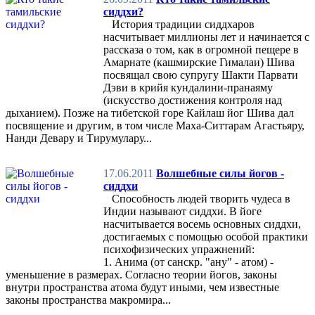
сиддхи?
История традиции сиддхаров
насчитывает миллионы лет и начинается с
рассказа о том, как в огромной пещере в
Амарнате (кашмирские Гималаи) Шива
посвящал свою супругу Шакти Парвати
Дэви в крийя кундалини-пранаяму
(искусство достижения контроля над
дыханием). Позже на тибетской горе Кайлаш йог Шива дал
посвящение и другим, в том числе Маха-Ситтарам Агастьяру,
Нанди Девару и Тирумулару...
17.06.2011
Волшебные силы йогов -
сиддхи
Способность людей творить чудеса в
Индии называют сиддхи. В йоге
насчитывается восемь основных сиддхи,
достигаемых с помощью особой практики
психофизических упражнений:
1. Анима (от санскр. "ану" - атом) -
уменьшение в размерах. Согласно теории йогов, законы
внутри пространства атома будут иными, чем известные
законы пространства макромира...