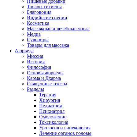
Пищевые добавки
Товары гигиены
Благовония
Индийские специи
Косметика
Массажные и лечебные масла
Медиа
Сувениры
Товары для массажа
Аюрведа
Миссия
История
Философия
Основы аюрведы
Карма и Дхарма
Священные тексты
Разделы
Терапия
Хирургия
Педиатрия
Психиатрия
Омоложение
Токсикология
Урология и гинекология
Лечение органов головы