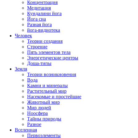
Концентрация
Медитация
Кундалини йога
Йога сна
Разная йога
йога-видиотека
Человек
Теории создания
Строение
Пять элементов тела
Энергетические центры
Доша-типы
Земля
Теории возникновения
Вода
Камни и минералы
Растительный мир
Насекомые и простейшие
Животный мир
Мир людей
Ноосфера
Тайны природы
Разное
Вселенная
Первоэлементы