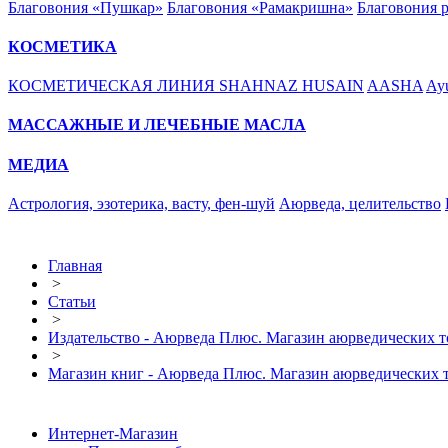
Благовония «Пушкар»
Благовония «Рамакришна»
Благовония 
КОСМЕТИКА
КОСМЕТИЧЕСКАЯ ЛИНИЯ SHAHNAZ HUSAIN
AASHA
Ayu
МАССАЖНЫЕ И ЛЕЧЕБНЫЕ МАСЛА
МЕДИА
Астрология, эзотерика, васту, фен-шуй
Аюрведа, целительство
Главная
>
Статьи
>
Издательство - Аюрведа Плюс. Магазин аюрведических т
>
Магазин книг - Аюрведа Плюс. Магазин аюрведических т
Интернет-Магазин