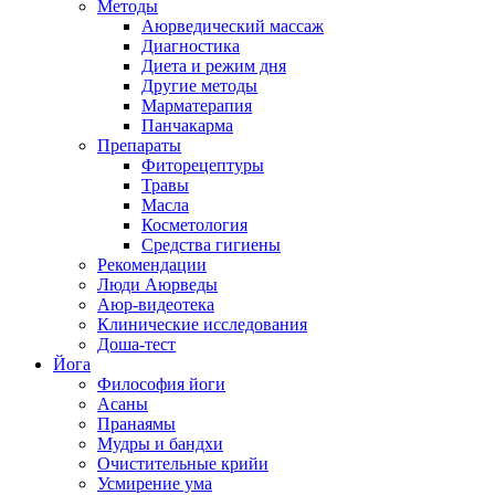
Методы
Аюрведический массаж
Диагностика
Диета и режим дня
Другие методы
Марматерапия
Панчакарма
Препараты
Фиторецептуры
Травы
Масла
Косметология
Средства гигиены
Рекомендации
Люди Аюрведы
Аюр-видеотека
Клинические исследования
Доша-тест
Йога
Философия йоги
Асаны
Пранаямы
Мудры и бандхи
Очистительные крийи
Усмирение ума