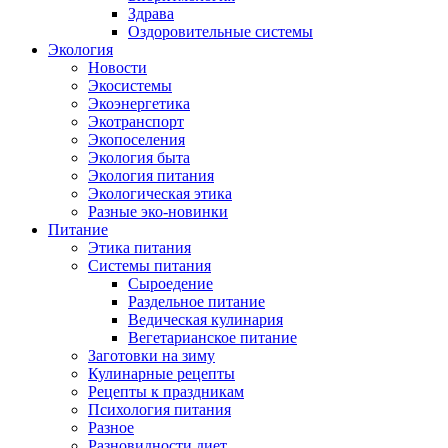
Здрава
Оздоровительные системы
Экология
Новости
Экосистемы
Экоэнергетика
Экотранспорт
Экопоселения
Экология быта
Экология питания
Экологическая этика
Разные эко-новинки
Питание
Этика питания
Системы питания
Сыроедение
Раздельное питание
Ведическая кулинария
Вегетарианское питание
Заготовки на зиму
Кулинарные рецепты
Рецепты к праздникам
Психология питания
Разное
Разновидности диет