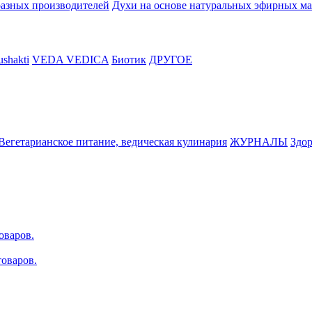
разных производителей
Духи на основе натуральных эфирных ма
shakti
VEDA VEDICA
Биотик
ДРУГОЕ
Вегетарианское питание, ведическая кулинария
ЖУРНАЛЫ
Здор
оваров.
оваров.