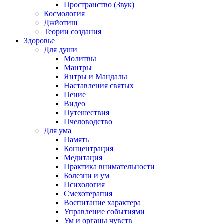
Пространство (Звук)
Космология
Джйотиш
Теории создания
Здоровье
Для души
Молитвы
Мантры
Янтры и Мандалы
Наставления святых
Пение
Видео
Путешествия
Пчеловодство
Для ума
Память
Концентрация
Медитация
Практика внимательности
Болезни и ум
Психология
Смехотерапия
Воспитание характера
Управление событиями
Ум и органы чувств