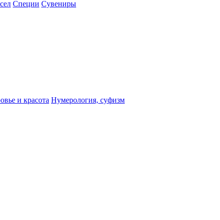
сел
Специи
Сувениры
овье и красота
Нумерология, суфизм