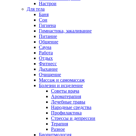
Настрои
Для тела
Баня
Сон
Гигиена
Гимнастика, закаливание
Питание
Общение
Сауна
Работа
Отдых
Фитнесс
Дыхание
Очищение
Массаж и самомассаж
Болезни и исцеление
Советы врача
Ароматерапия
Лечебные травы
Народные средства
Профилактика
Стрессы и депрессии
Терапия
Разное
Биоритмология