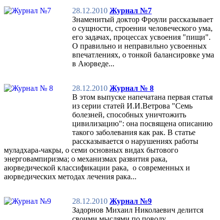
28.12.2010
Журнал №7
Знаменитый доктор Фроули рассказывает
о сущности, строении человеческого ума,
его задачах, процессах усвоения "пищи".
О правильно и неправильно усвоенных
впечатлениях, о тонкой балансировке ума
в Аюрведе...
28.12.2010
Журнал № 8
В этом выпуске напечатана первая статья
из серии статей И.И.Ветрова "Семь
болезней, способных уничтожить
цивилизацию": она посвящена описанию
такого заболевания как рак. В статье
рассказывается о нарушениях работы
муладхара-чакры, о семи основных видах бытового
энерговампиризма; о механизмах развития рака,
аюрведической классификации рака, о современных и
аюрведических методах лечения рака...
28.12.2010
Журнал №9
Задорнов Михаил Николаевич делится
своими мыслями по поводу