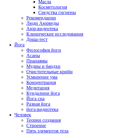
Масла
Косметология
Средства гигиены
Рекомендации
Люди Аюрведы
Аюр-видеотека
Клинические исследования
Доша-тест
Йога
Философия йоги
Асаны
Пранаямы
Мудры и бандхи
Очистительные крийи
Усмирение ума
Концентрация
Медитация
Кундалини йога
Йога сна
Разная йога
йога-видиотека
Человек
Теории создания
Строение
Пять элементов тела