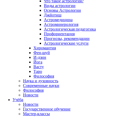
Что такое астрология?
Виды астрологии
Основы Астрологии
Джйотиш
Астромедицина
Астроминерология
Астрологическая педагогика
Профориентация
Прогнозы, рекомендации
Астрологические услуги
Хиромантия
Фен-шуй
И-дзин
Йога
Васту
Таро
Философия
Наука и духовность
Современные науки
Философия
Новости
Учёба
Новости
Государственное обучение
Мастер-классы