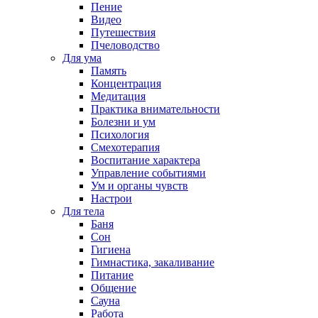
Пение
Видео
Путешествия
Пчеловодство
Для ума
Память
Концентрация
Медитация
Практика внимательности
Болезни и ум
Психология
Смехотерапия
Воспитание характера
Управление событиями
Ум и органы чувств
Настрои
Для тела
Баня
Сон
Гигиена
Гимнастика, закаливание
Питание
Общение
Сауна
Работа