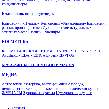
кондиционеры
Благовония, книги, сувениры
Благовония «Пушкар»
Благовония «Рамакришна»
Благовония
разных производителей
Духи на основе натуральных
эфирных масел
Специи
Сувениры
КОСМЕТИКА
КОСМЕТИЧЕСКАЯ ЛИНИЯ SHAHNAZ HUSAIN
AASHA
Ayushakti
VEDA VEDICA
Биотик
ДРУГОЕ
МАССАЖНЫЕ И ЛЕЧЕБНЫЕ МАСЛА
МЕДИА
Астрология, эзотерика, васту, фен-шуй
Аюрведа,
целительство
Вегетарианское питание, ведическая кулинария
ЖУРНАЛЫ
Здоровье и красота
Нумерология, суфизм
Главная