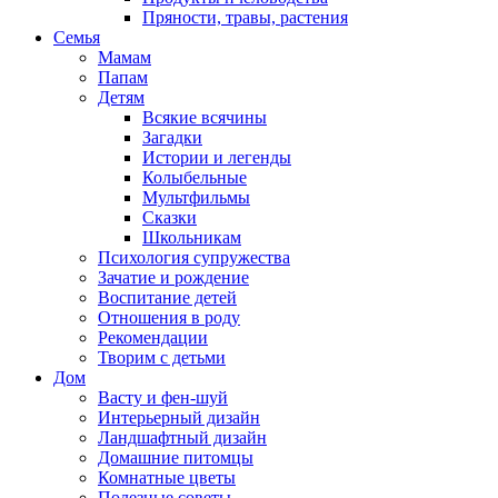
Пряности, травы, растения
Семья
Мамам
Папам
Детям
Всякие всячины
Загадки
Истории и легенды
Колыбельные
Мультфильмы
Сказки
Школьникам
Психология супружества
Зачатие и рождение
Воспитание детей
Отношения в роду
Рекомендации
Творим с детьми
Дом
Васту и фен-шуй
Интерьерный дизайн
Ландшафтный дизайн
Домашние питомцы
Комнатные цветы
Полезные советы