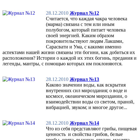
28.12.2010
Журнал №12
Считается, что каждая чакра человека
(марма) связана с тем или иным
полубогом, который питает человека
своей энергией. Каким образом
покровительствуют людям Лакшми,
Сарасвати и Ума, с какими именно
аспектами нашей жизни связаны эти богини, как добиться их
расположения? Истории о каждой их этих богинь, предания и
легенды, мантры, с помощью которых им поклоняются.
28.12.2010
Журнал №13
Каково значении воды, как вскрытия
внутренних сил мироздания; о воде и
космосе, океаническом мироздании, о
взаимодействии воды со светом, праной,
вибрацией, звуком; и многое другое...
28.12.2010
Журнал №14
Что из себя представляют грибы, пищевая
ценность и свойства грибов, белые
грибы, опята, рыжики, грузди, маслята,