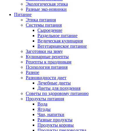
Экологическая этика
Разные эко-новинки
Питание
Этика питания
Системы питания
Сыроедение
Раздельное питание
Ведическая кулинария
Вегетарианское питание
Заготовки на зиму
Кулинарные рецепты
Рецепты к праздникам
Психология питания
Разное
Разновидности диет
Лечебные диеты
Диеты для похудения
Советы по здоровому питанию
Продукты питания
Вода
Ягоды
Чаи, напитки
Разные продукты
Продукты коровы
Продукты пчеловодства