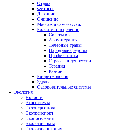
Отдых
Фитнесс
Дыхание
Очищение
Массаж и самомассаж
Болезни и исцеление
Советы врача
Ароматерапия
Лечебные травы
Народные средства
Профилактика
Стрессы и депрессии
Терапия
Разное
Биоритмология
Здрава
Оздоровительные системы
Экология
Новости
Экосистемы
Экоэнергетика
Экотранспорт
Экопоселения
Экология быта
Экология питания