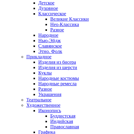
Детское
Духовное
Классическое
Великие Классики
Нео-Классика
Разное
Народное
Нью-Эйдж
Славянское
Этно. Фолк
Прикладное
Изделия из бисера
Изделия из шерсти
Куклы
Народные костюмы
Народные ремесла
Разное
Украшения
Театральное
Художественное
Иконопись
Буддистская
Индийская
Православная
Графика