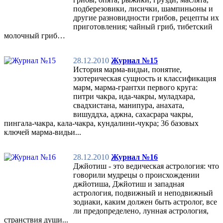
подберезовики, лисички, шампиньоны и
другие разновидности грибов, рецепты их
приготовления; чайный гриб, тибетский
молочный гриб…
28.12.2010
Журнал №15
История марма-видьи, понятие,
эзотерическая сущность и классификация
марм, марма-грантхи первого круга:
питри чакра, ида-чакры, муладхара,
свадхистана, манипура, анахата,
вишуддха, аджна, сахасрара чакры,
пингала-чакра, кала-чакра, кундалини-чукра; 36 базовых
ключей марма-видьи...
28.12.2010
Журнал №16
Джйотиш - это ведическая астрология: что
говорили мудрецы о происхождении
джйотиша, Джйотиш и западная
астрология, подвижный и неподвижный
зодиаки, каким должен быть астролог, все
ли предопределено, лунная астрология,
странствия души...