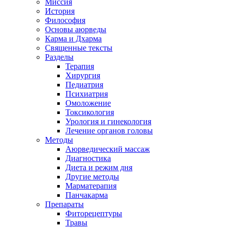
Миссия
История
Философия
Основы аюрведы
Карма и Дхарма
Священные тексты
Разделы
Терапия
Хирургия
Педиатрия
Психиатрия
Омоложение
Токсикология
Урология и гинекология
Лечение органов головы
Методы
Аюрведический массаж
Диагностика
Диета и режим дня
Другие методы
Марматерапия
Панчакарма
Препараты
Фиторецептуры
Травы