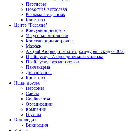
Партнеры
Новости Святослава
Реклама в изданиях
Контакты
Центр "Расаяна"
Консультации врача
Услуги косметологов
Консультации астролога
Массаж
Акция! Аюрведические процедуры - скидка 30%
Прайс услуг Аюрведического массажа
Прайс услуг косметологов
Панчакарма
Диагностика
Контакты
Наши друзья
Персоны
Сайты
Сообщества
Организации
Компании
Группы
Викиведия
Викиведия
Услуги