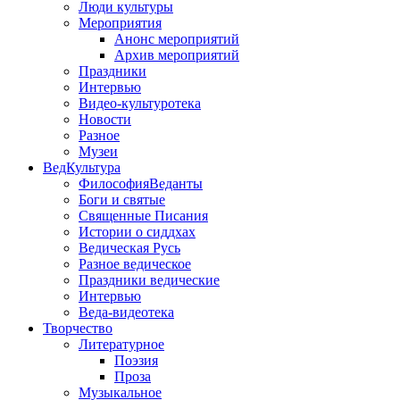
Люди культуры
Мероприятия
Анонс мероприятий
Архив мероприятий
Праздники
Интервью
Видео-культуротека
Новости
Разное
Музеи
ВедКультура
ФилософияВеданты
Боги и святые
Священные Писания
Истории о сиддхах
Ведическая Русь
Разное ведическое
Праздники ведические
Интервью
Веда-видеотека
Творчество
Литературное
Поэзия
Проза
Музыкальное