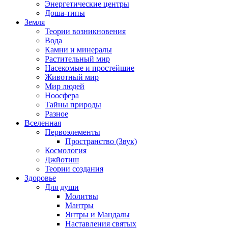
Энергетические центры
Доша-типы
Земля
Теории возникновения
Вода
Камни и минералы
Растительный мир
Насекомые и простейшие
Животный мир
Мир людей
Ноосфера
Тайны природы
Разное
Вселенная
Первоэлементы
Пространство (Звук)
Космология
Джйотиш
Теории создания
Здоровье
Для души
Молитвы
Мантры
Янтры и Мандалы
Наставления святых