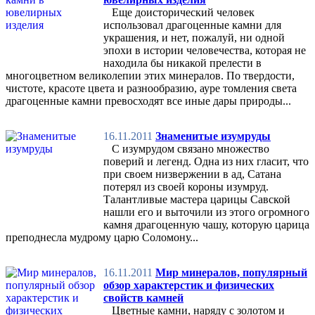
Еще доисторический человек
использовал драгоценные камни для
украшения, и нет, пожалуй, ни одной
эпохи в истории человечества, которая не
находила бы никакой прелести в
многоцветном великолепии этих минералов. По твердости,
чистоте, красоте цвета и разнообразию, ауре томления света
драгоценные камни превосходят все иные дары природы...
16.11.2011
Знаменитые изумруды
С изумрудом связано множество
поверий и легенд. Одна из них гласит, что
при своем низвержении в ад, Сатана
потерял из своей короны изумруд.
Талантливые мастера царицы Савской
нашли его и выточили из этого огромного
камня драгоценную чашу, которую царица
преподнесла мудрому царю Соломону...
16.11.2011
Мир минералов, популярный
обзор характерстик и физических
свойств камней
Цветные камни, наряду с золотом и