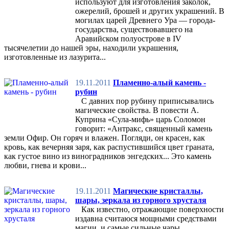
используют для изготовления заколок,
ожерелий, брошей и других украшений. В
могилах царей Древнего Ура — города-
государства, существовавшего на
Аравийском полуострове в IV
тысячелетии до нашей эры, находили украшения,
изготовленные из лазурита...
19.11.2011
Пламенно-алый камень -
рубин
С давних пор рубину приписывались
магические свойства. В повести А.
Куприна «Сула-мифь» царь Соломон
говорит: «Антракс, священный камень
земли Офир. Он горяч и влажен. Погляди, он красен, как
кровь, как вечерняя заря, как распустившийся цвет граната,
как густое вино из виноградников энгедских... Это камень
любви, гнева и крови...
19.11.2011
Магические кристаллы,
шары, зеркала из горного хрусталя
Как известно, отражающие поверхности
издавна считаюся мощными средствами
магии, и самые сильные чары