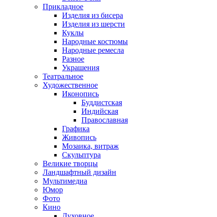
Прикладное
Изделия из бисера
Изделия из шерсти
Куклы
Народные костюмы
Народные ремесла
Разное
Украшения
Театральное
Художественное
Иконопись
Буддистская
Индийская
Православная
Графика
Живопись
Мозаика, витраж
Скульптура
Великие творцы
Ландшафтный дизайн
Мультимедиа
Юмор
Фото
Кино
Духовное