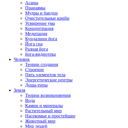
Асаны
Пранаямы
Мудры и бандхи
Очистительные крийи
Усмирение ума
Концентрация
Медитация
Кундалини йога
Йога сна
Разная йога
йога-видиотека
Человек
Теории создания
Строение
Пять элементов тела
Энергетические центры
Доша-типы
Земля
Теории возникновения
Вода
Камни и минералы
Растительный мир
Насекомые и простейшие
Животный мир
Мир людей