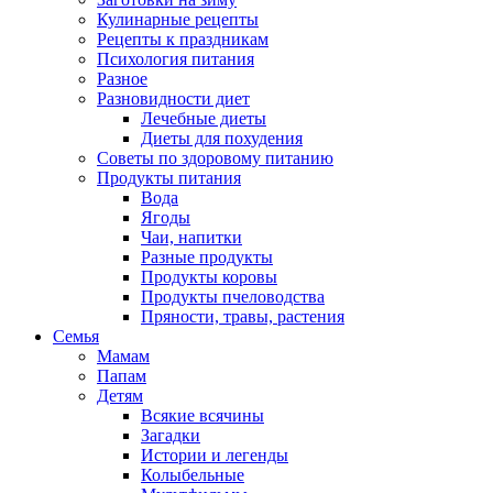
Кулинарные рецепты
Рецепты к праздникам
Психология питания
Разное
Разновидности диет
Лечебные диеты
Диеты для похудения
Советы по здоровому питанию
Продукты питания
Вода
Ягоды
Чаи, напитки
Разные продукты
Продукты коровы
Продукты пчеловодства
Пряности, травы, растения
Семья
Мамам
Папам
Детям
Всякие всячины
Загадки
Истории и легенды
Колыбельные