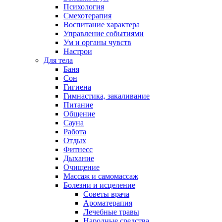
Психология
Смехотерапия
Воспитание характера
Управление событиями
Ум и органы чувств
Настрои
Для тела
Баня
Сон
Гигиена
Гимнастика, закаливание
Питание
Общение
Сауна
Работа
Отдых
Фитнесс
Дыхание
Очищение
Массаж и самомассаж
Болезни и исцеление
Советы врача
Ароматерапия
Лечебные травы
Народные средства