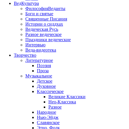
ВедКультура
ФилософияВеданты
Боги и святые
Священные Писания
Истории о сиддхах
Ведическая Русь
Разное ведическое
Праздники ведические
Интервью
Веда-видеотека
Творчество
Литературное
Поэзия
Проза
Музыкальное
Детское
Духовное
Классическое
Великие Классики
Нео-Классика
Разное
Народное
Нью-Эйдж
Славянское
Этно. Фолк