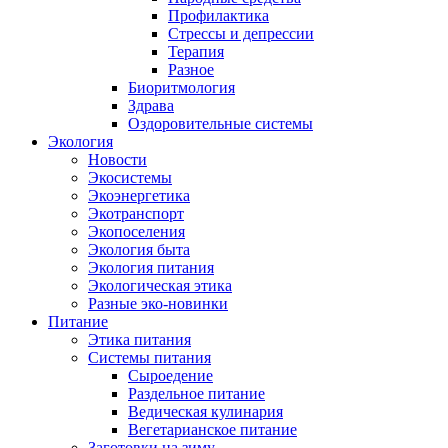
Профилактика
Стрессы и депрессии
Терапия
Разное
Биоритмология
Здрава
Оздоровительные системы
Экология
Новости
Экосистемы
Экоэнергетика
Экотранспорт
Экопоселения
Экология быта
Экология питания
Экологическая этика
Разные эко-новинки
Питание
Этика питания
Системы питания
Сыроедение
Раздельное питание
Ведическая кулинария
Вегетарианское питание
Заготовки на зиму