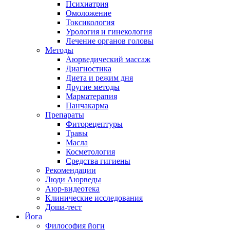
Психиатрия
Омоложение
Токсикология
Урология и гинекология
Лечение органов головы
Методы
Аюрведический массаж
Диагностика
Диета и режим дня
Другие методы
Марматерапия
Панчакарма
Препараты
Фиторецептуры
Травы
Масла
Косметология
Средства гигиены
Рекомендации
Люди Аюрведы
Аюр-видеотека
Клинические исследования
Доша-тест
Йога
Философия йоги