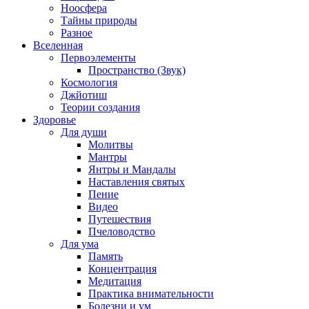
Ноосфера
Тайны природы
Разное
Вселенная
Первоэлементы
Пространство (Звук)
Космология
Джйотиш
Теории создания
Здоровье
Для души
Молитвы
Мантры
Янтры и Мандалы
Наставления святых
Пение
Видео
Путешествия
Пчеловодство
Для ума
Память
Концентрация
Медитация
Практика внимательности
Болезни и ум