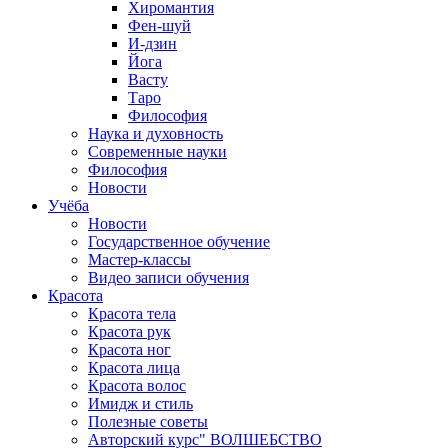
Хиромантия
Фен-шуй
И-дзин
Йога
Васту
Таро
Философия
Наука и духовность
Современные науки
Философия
Новости
Учёба
Новости
Государственное обучение
Мастер-классы
Видео записи обучения
Красота
Красота тела
Красота рук
Красота ног
Красота лица
Красота волос
Имидж и стиль
Полезные советы
Авторский курс" ВОЛШЕБСТВО