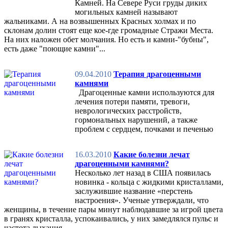
Камней. На Севере Руси груды диких
могильных камней называют
жальниками. А на возвышенных Красных холмах и по
склонам долин стоят еще кое-где громадные Стражи Места.
На них наложен обет молчания. Но есть и камни-"бубны",
есть даже "поющие камни"...
09.04.2010
Терапия драгоценными
камнями
Драгоценные камни используются для
лечения потери памяти, тревоги,
неврологических расстройств,
гормональных нарушений, а также
проблем с сердцем, почками и печенью
16.03.2010
Какие болезни лечат
драгоценными камнями?
Несколько лет назад в США появилась
новинка - кольца с жидкими кристаллами,
заслужившие название «перстень
настроения». Ученые утверждали, что
женщины, в течение пары минут наблюдавшие за игрой цвета
в гранях кристалла, успокаивались, у них замедлялся пульс и
частота дыхания.