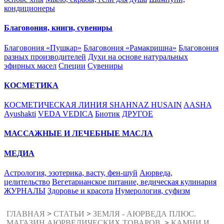
кондиционеры
Благовония, книги, сувениры
Благовония «Пушкар»
Благовония «Рамакришна»
Благовония
разных производителей
Духи на основе натуральных
эфирных масел
Специи
Сувениры
КОСМЕТИКА
КОСМЕТИЧЕСКАЯ ЛИНИЯ SHAHNAZ HUSAIN
AASHA
Ayushakti
VEDA VEDICA
Биотик
ДРУГОЕ
МАССАЖНЫЕ И ЛЕЧЕБНЫЕ МАСЛА
МЕДИА
Астрология, эзотерика, васту, фен-шуй
Аюрведа,
целительство
Вегетарианское питание, ведическая кулинария
ЖУРНАЛЫ
Здоровье и красота
Нумерология, суфизм
ГЛАВНАЯ
>
СТАТЬИ
>
ЗЕМЛЯ - АЮРВЕДА ПЛЮС.
МАГАЗИН АЮРВЕДИЧЕСКИХ ТОВАРОВ.
>
КАМНИ И