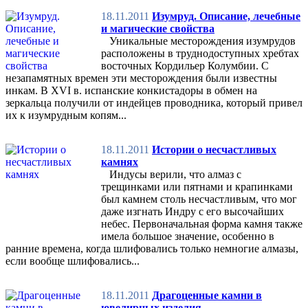
18.11.2011
Изумруд. Описание, лечебные
и магические свойства
Уникальные месторождения изумрудов
расположены в труднодоступных хребтах
восточных Кордильер Колумбии. С
незапамятных времен эти месторождения были известны
инкам. В XVI в. испанские конкистадоры в обмен на
зеркальца получили от индейцев проводника, который привел
их к изумрудным копям...
18.11.2011
Истории о несчастливых
камнях
Индусы верили, что алмаз с
трещинками или пятнами и крапинками
был камнем столь несчастливым, что мог
даже изгнать Индру с его высочайших
небес. Первоначальная форма камня также
имела большое значение, особенно в
ранние времена, когда шлифовались только немногие алмазы,
если вообще шлифовались...
18.11.2011
Драгоценные камни в
ювелирных изделия