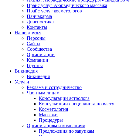
Прайс услуг Аюрведического массажа
Прайс услуг косметологов
Панчакарма
Диагностика
Контакты
Наши друзья
Персоны
Сайты
Сообщества
Организации
Компании
Группы
Викиведия
Викиведия
Услуги
Реклама и сотрудничество
Частным лицам
Консультации астролога
Консультации специалиста по васту
Косметология
Массажи
Процедуры
Организациям и компаниям
Предложения по закупкам