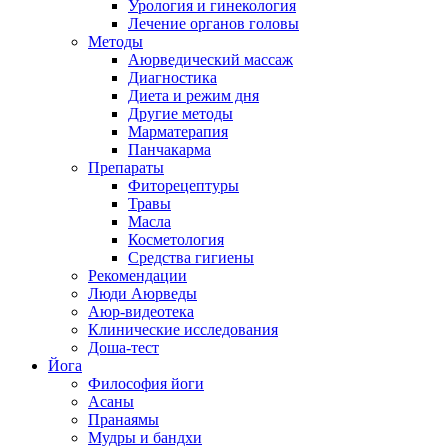
Урология и гинекология
Лечение органов головы
Методы
Аюрведический массаж
Диагностика
Диета и режим дня
Другие методы
Марматерапия
Панчакарма
Препараты
Фиторецептуры
Травы
Масла
Косметология
Средства гигиены
Рекомендации
Люди Аюрведы
Аюр-видеотека
Клинические исследования
Доша-тест
Йога
Философия йоги
Асаны
Пранаямы
Мудры и бандхи