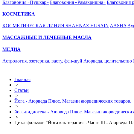
Благовония «Пушкар»
Благовония «Рамакришна»
Благовония 
КОСМЕТИКА
КОСМЕТИЧЕСКАЯ ЛИНИЯ SHAHNAZ HUSAIN
AASHA
Ayu
МАССАЖНЫЕ И ЛЕЧЕБНЫЕ МАСЛА
МЕДИА
Астрология, эзотерика, васту, фен-шуй
Аюрведа, целительство
Главная
>
Статьи
>
Йога - Аюрведа Плюс. Магазин аюрведических товаров.
>
йога-видиотека - Аюрведа Плюс. Магазин аюрведических
>
Цикл фильмов "Йога как терапия". Часть III - Аюрведа 