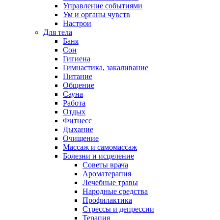
Управление событиями
Ум и органы чувств
Настрои
Для тела
Баня
Сон
Гигиена
Гимнастика, закаливание
Питание
Общение
Сауна
Работа
Отдых
Фитнесс
Дыхание
Очищение
Массаж и самомассаж
Болезни и исцеление
Советы врача
Ароматерапия
Лечебные травы
Народные средства
Профилактика
Стрессы и депрессии
Терапия