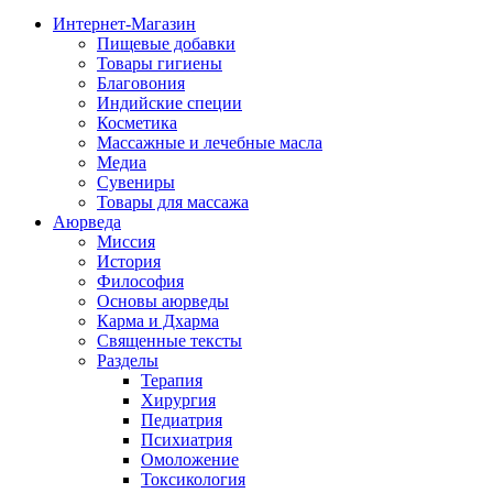
Интернет-Магазин
Пищевые добавки
Товары гигиены
Благовония
Индийские специи
Косметика
Массажные и лечебные масла
Медиа
Сувениры
Товары для массажа
Аюрведа
Миссия
История
Философия
Основы аюрведы
Карма и Дхарма
Священные тексты
Разделы
Терапия
Хирургия
Педиатрия
Психиатрия
Омоложение
Токсикология