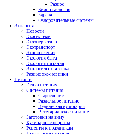
Разное
Биоритмология
Здрава
Оздоровительные системы
Экология
Новости
Экосистемы
Экоэнергетика
Экотранспорт
Экопоселения
Экология быта
Экология питания
Экологическая этика
Разные эко-новинки
Питание
Этика питания
Системы питания
Сыроедение
Раздельное питание
Ведическая кулинария
Вегетарианское питание
Заготовки на зиму
Кулинарные рецепты
Рецепты к праздникам
Психология питания