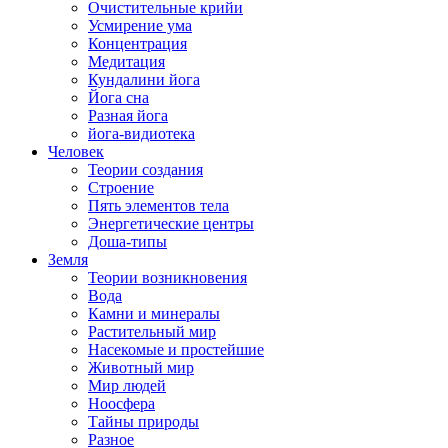
Очистительные крийи
Усмирение ума
Концентрация
Медитация
Кундалини йога
Йога сна
Разная йога
йога-видиотека
Человек
Теории создания
Строение
Пять элементов тела
Энергетические центры
Доша-типы
Земля
Теории возникновения
Вода
Камни и минералы
Растительный мир
Насекомые и простейшие
Животный мир
Мир людей
Ноосфера
Тайны природы
Разное