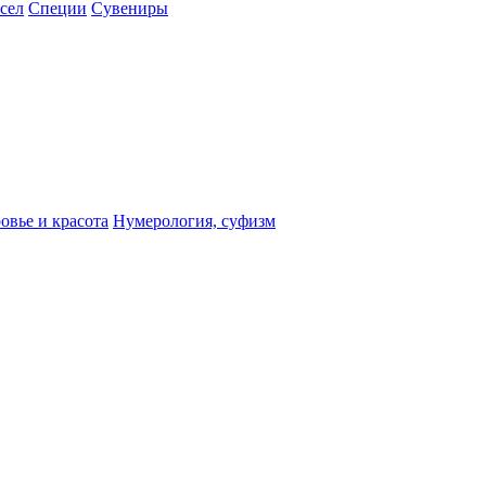
сел
Специи
Сувениры
овье и красота
Нумерология, суфизм