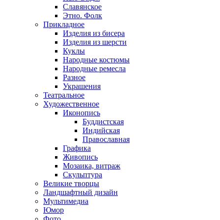
Славянское
Этно. Фолк
Прикладное
Изделия из бисера
Изделия из шерсти
Куклы
Народные костюмы
Народные ремесла
Разное
Украшения
Театральное
Художественное
Иконопись
Буддистская
Индийская
Православная
Графика
Живопись
Мозаика, витраж
Скульптура
Великие творцы
Ландшафтный дизайн
Мультимедиа
Юмор
Фото