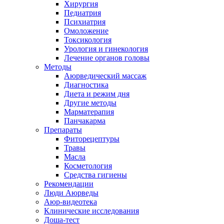
Хирургия
Педиатрия
Психиатрия
Омоложение
Токсикология
Урология и гинекология
Лечение органов головы
Методы
Аюрведический массаж
Диагностика
Диета и режим дня
Другие методы
Марматерапия
Панчакарма
Препараты
Фиторецептуры
Травы
Масла
Косметология
Средства гигиены
Рекомендации
Люди Аюрведы
Аюр-видеотека
Клинические исследования
Доша-тест