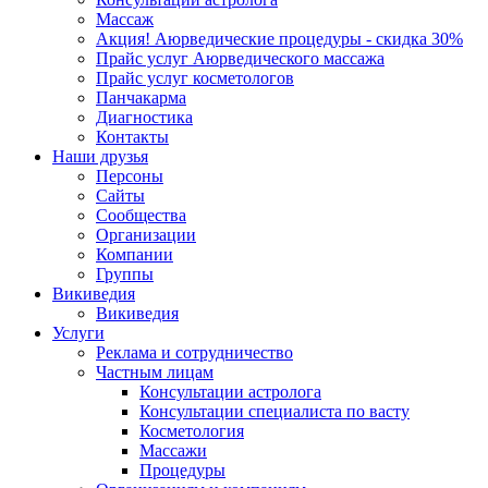
Массаж
Акция! Аюрведические процедуры - скидка 30%
Прайс услуг Аюрведического массажа
Прайс услуг косметологов
Панчакарма
Диагностика
Контакты
Наши друзья
Персоны
Сайты
Сообщества
Организации
Компании
Группы
Викиведия
Викиведия
Услуги
Реклама и сотрудничество
Частным лицам
Консультации астролога
Консультации специалиста по васту
Косметология
Массажи
Процедуры