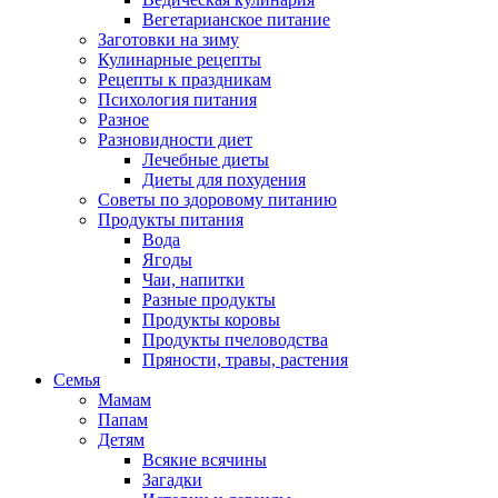
Вегетарианское питание
Заготовки на зиму
Кулинарные рецепты
Рецепты к праздникам
Психология питания
Разное
Разновидности диет
Лечебные диеты
Диеты для похудения
Советы по здоровому питанию
Продукты питания
Вода
Ягоды
Чаи, напитки
Разные продукты
Продукты коровы
Продукты пчеловодства
Пряности, травы, растения
Семья
Мамам
Папам
Детям
Всякие всячины
Загадки