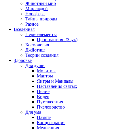
Животный мир
Мир людей
Ноосфера
Тайны природы
Разное
Вселенная
Первоэлементы
Пространство (Звук)
Космология
Джйотиш
Теории создания
Здоровье
Для души
Молитвы
Мантры
Янтры и Мандалы
Наставления святых
Пение
Видео
Путешествия
Пчеловодство
Для ума
Память
Концентрация
Медитация