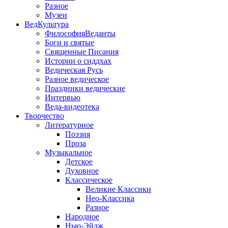
Разное
Музеи
ВедКультура
ФилософияВеданты
Боги и святые
Священные Писания
Истории о сиддхах
Ведическая Русь
Разное ведическое
Праздники ведические
Интервью
Веда-видеотека
Творчество
Литературное
Поэзия
Проза
Музыкальное
Детское
Духовное
Классическое
Великие Классики
Нео-Классика
Разное
Народное
Нью-Эйдж