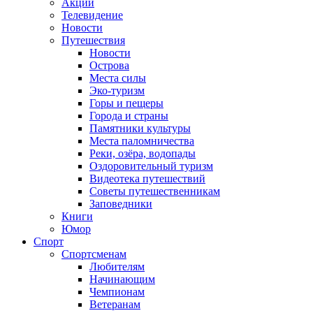
Акции
Телевидение
Новости
Путешествия
Новости
Острова
Места силы
Эко-туризм
Горы и пещеры
Города и страны
Памятники культуры
Места паломничества
Реки, озёра, водопады
Оздоровительный туризм
Видеотека путешествий
Советы путешественникам
Заповедники
Книги
Юмор
Спорт
Спортсменам
Любителям
Начинающим
Чемпионам
Ветеранам