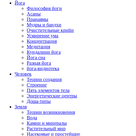
Йога
Философия йоги
Асаны
Пранаямы
Мудры и бандхи
Очистительные крийи
Усмирение ума
Концентрация
Медитация
Кундалини йога
Йога сна
Разная йога
йога-видиотека
Человек
Теории создания
Строение
Пять элементов тела
Энергетические центры
Доша-типы
Земля
Теории возникновения
Вода
Камни и минералы
Растительный мир
Насекомые и простейшие