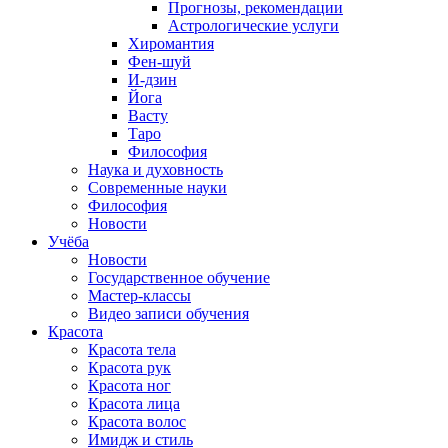
Прогнозы, рекомендации
Астрологические услуги
Хиромантия
Фен-шуй
И-дзин
Йога
Васту
Таро
Философия
Наука и духовность
Современные науки
Философия
Новости
Учёба
Новости
Государственное обучение
Мастер-классы
Видео записи обучения
Красота
Красота тела
Красота рук
Красота ног
Красота лица
Красота волос
Имидж и стиль