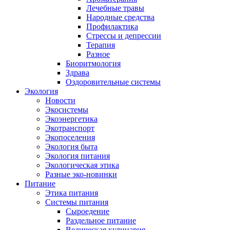
Лечебные травы
Народные средства
Профилактика
Стрессы и депрессии
Терапия
Разное
Биоритмология
Здрава
Оздоровительные системы
Экология
Новости
Экосистемы
Экоэнергетика
Экотранспорт
Экопоселения
Экология быта
Экология питания
Экологическая этика
Разные эко-новинки
Питание
Этика питания
Системы питания
Сыроедение
Раздельное питание
Ведическая кулинария