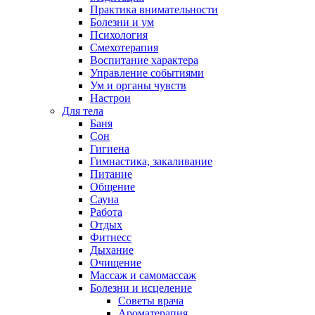
Практика внимательности
Болезни и ум
Психология
Смехотерапия
Воспитание характера
Управление событиями
Ум и органы чувств
Настрои
Для тела
Баня
Сон
Гигиена
Гимнастика, закаливание
Питание
Общение
Сауна
Работа
Отдых
Фитнесс
Дыхание
Очищение
Массаж и самомассаж
Болезни и исцеление
Советы врача
Ароматерапия