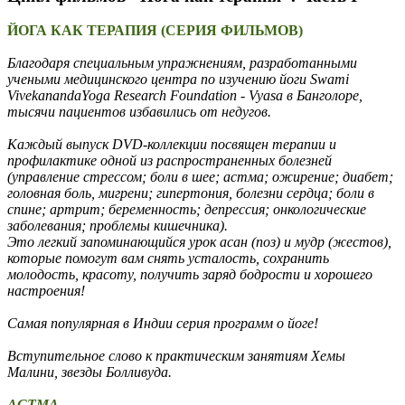
ЙОГА КАК ТЕРАПИЯ (СЕРИЯ ФИЛЬМОВ)
Благодаря специальным упражнениям, разработанными
учеными медицинского центра по изучению йоги Swami
VivekanandaYoga Research Foundation - Vyasa в Банголоре,
тысячи пациентов избавились от недугов.
Каждый выпуск DVD-коллекции посвящен терапии и
профилактике одной из распространенных болезней
(управление стрессом; боли в шее; астма; ожирение; диабет;
головная боль, мигрени; гипертония, болезни сердца; боли в
спине; артрит; беременность; депрессия; онкологические
заболевания; проблемы кишечника).
Это легкий запоминающийся урок асан (поз) и мудр (жестов),
которые помогут вам снять усталость, сохранить
молодость, красоту, получить заряд бодрости и хорошего
настроения!
Самая популярная в Индии серия программ о йоге!
Вступительное слово к практическим занятиям Хемы
Малини, звезды Болливуда.
АСТМА