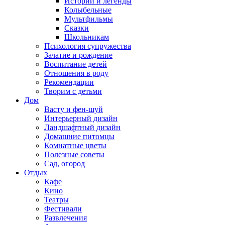
Истории и легенды
Колыбельные
Мультфильмы
Сказки
Школьникам
Психология супружества
Зачатие и рождение
Воспитание детей
Отношения в роду
Рекомендации
Творим с детьми
Дом
Васту и фен-шуй
Интерьерный дизайн
Ландшафтный дизайн
Домашние питомцы
Комнатные цветы
Полезные советы
Сад, огород
Отдых
Кафе
Кино
Театры
Фестивали
Развлечения