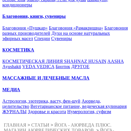
кондиционеры
Благовония, книги, сувениры
Благовония «Пушкар»
Благовония «Рамакришна»
Благовония
разных производителей
Духи на основе натуральных
эфирных масел
Специи
Сувениры
КОСМЕТИКА
КОСМЕТИЧЕСКАЯ ЛИНИЯ SHAHNAZ HUSAIN
AASHA
Ayushakti
VEDA VEDICA
Биотик
ДРУГОЕ
МАССАЖНЫЕ И ЛЕЧЕБНЫЕ МАСЛА
МЕДИА
Астрология, эзотерика, васту, фен-шуй
Аюрведа,
целительство
Вегетарианское питание, ведическая кулинария
ЖУРНАЛЫ
Здоровье и красота
Нумерология, суфизм
ГЛАВНАЯ
>
СТАТЬИ
>
ЙОГА - АЮРВЕДА ПЛЮС.
МАГАЗИН АЮРВЕДИЧЕСКИХ ТОВАРОВ.
>
ЙОГА-