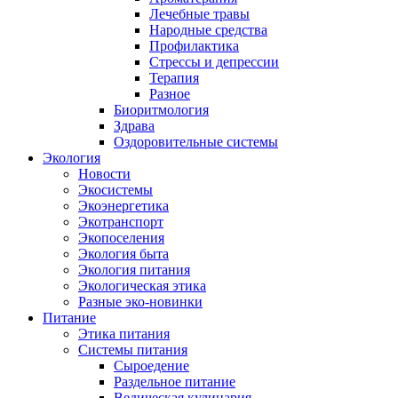
Лечебные травы
Народные средства
Профилактика
Стрессы и депрессии
Терапия
Разное
Биоритмология
Здрава
Оздоровительные системы
Экология
Новости
Экосистемы
Экоэнергетика
Экотранспорт
Экопоселения
Экология быта
Экология питания
Экологическая этика
Разные эко-новинки
Питание
Этика питания
Системы питания
Сыроедение
Раздельное питание
Ведическая кулинария