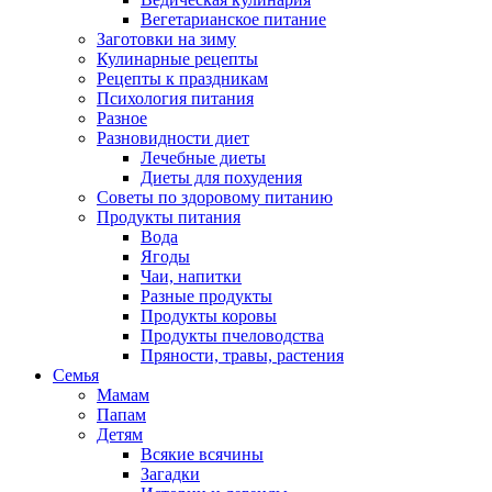
Вегетарианское питание
Заготовки на зиму
Кулинарные рецепты
Рецепты к праздникам
Психология питания
Разное
Разновидности диет
Лечебные диеты
Диеты для похудения
Советы по здоровому питанию
Продукты питания
Вода
Ягоды
Чаи, напитки
Разные продукты
Продукты коровы
Продукты пчеловодства
Пряности, травы, растения
Семья
Мамам
Папам
Детям
Всякие всячины
Загадки