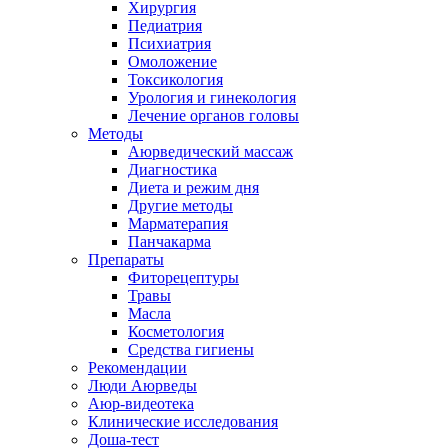
Хирургия
Педиатрия
Психиатрия
Омоложение
Токсикология
Урология и гинекология
Лечение органов головы
Методы
Аюрведический массаж
Диагностика
Диета и режим дня
Другие методы
Марматерапия
Панчакарма
Препараты
Фиторецептуры
Травы
Масла
Косметология
Средства гигиены
Рекомендации
Люди Аюрведы
Аюр-видеотека
Клинические исследования
Доша-тест