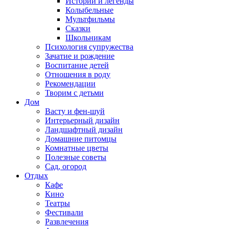
Истории и легенды
Колыбельные
Мультфильмы
Сказки
Школьникам
Психология супружества
Зачатие и рождение
Воспитание детей
Отношения в роду
Рекомендации
Творим с детьми
Дом
Васту и фен-шуй
Интерьерный дизайн
Ландшафтный дизайн
Домашние питомцы
Комнатные цветы
Полезные советы
Сад, огород
Отдых
Кафе
Кино
Театры
Фестивали
Развлечения