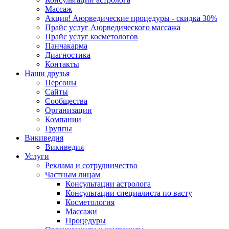
Массаж
Акция! Аюрведические процедуры - скидка 30%
Прайс услуг Аюрведического массажа
Прайс услуг косметологов
Панчакарма
Диагностика
Контакты
Наши друзья
Персоны
Сайты
Сообщества
Организации
Компании
Группы
Викиведия
Викиведия
Услуги
Реклама и сотрудничество
Частным лицам
Консультации астролога
Консультации специалиста по васту
Косметология
Массажи
Процедуры