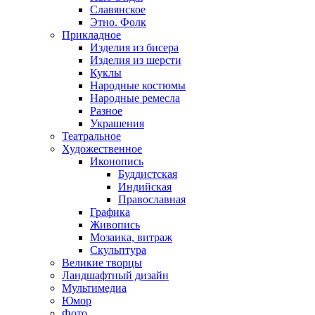
Славянское
Этно. Фолк
Прикладное
Изделия из бисера
Изделия из шерсти
Куклы
Народные костюмы
Народные ремесла
Разное
Украшения
Театральное
Художественное
Иконопись
Буддистская
Индийская
Православная
Графика
Живопись
Мозаика, витраж
Скульптура
Великие творцы
Ландшафтный дизайн
Мультимедиа
Юмор
Фото