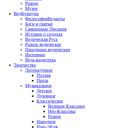
Разное
Музеи
ВедКультура
ФилософияВеданты
Боги и святые
Священные Писания
Истории о сиддхах
Ведическая Русь
Разное ведическое
Праздники ведические
Интервью
Веда-видеотека
Творчество
Литературное
Поэзия
Проза
Музыкальное
Детское
Духовное
Классическое
Великие Классики
Нео-Классика
Разное
Народное
Нью-Эйдж