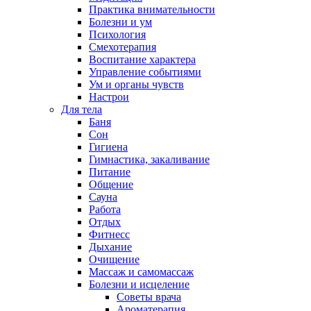
Практика внимательности
Болезни и ум
Психология
Смехотерапия
Воспитание характера
Управление событиями
Ум и органы чувств
Настрои
Для тела
Баня
Сон
Гигиена
Гимнастика, закаливание
Питание
Общение
Сауна
Работа
Отдых
Фитнесс
Дыхание
Очищение
Массаж и самомассаж
Болезни и исцеление
Советы врача
Ароматерапия