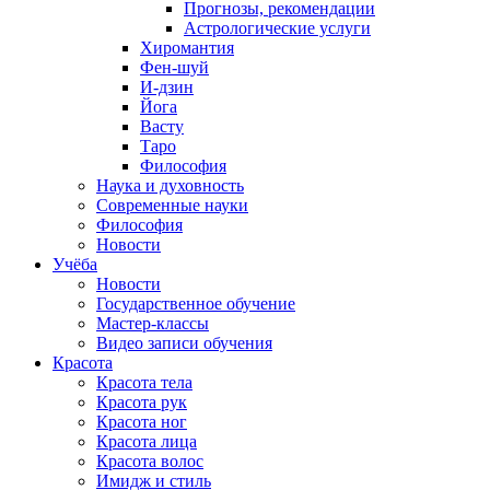
Прогнозы, рекомендации
Астрологические услуги
Хиромантия
Фен-шуй
И-дзин
Йога
Васту
Таро
Философия
Наука и духовность
Современные науки
Философия
Новости
Учёба
Новости
Государственное обучение
Мастер-классы
Видео записи обучения
Красота
Красота тела
Красота рук
Красота ног
Красота лица
Красота волос
Имидж и стиль