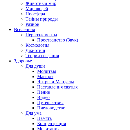
Животный мир
Мир людей
Ноосфера
Тайны природы
Разное
Вселенная
Первоэлементы
Пространство (Звук)
Космология
Джйотиш
Теории создания
Здоровье
Для души
Молитвы
Мантры
Янтры и Мандалы
Наставления святых
Пение
Видео
Путешествия
Пчеловодство
Для ума
Память
Концентрация
Медитация