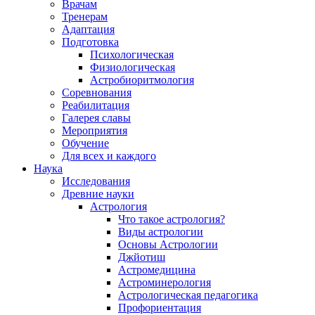
Врачам
Тренерам
Адаптация
Подготовка
Психологическая
Физиологическая
Астробиоритмология
Соревнования
Реабилитация
Галерея славы
Мероприятия
Обучение
Для всех и каждого
Наука
Исследования
Древние науки
Астрология
Что такое астрология?
Виды астрологии
Основы Астрологии
Джйотиш
Астромедицина
Астроминерология
Астрологическая педагогика
Профориентация