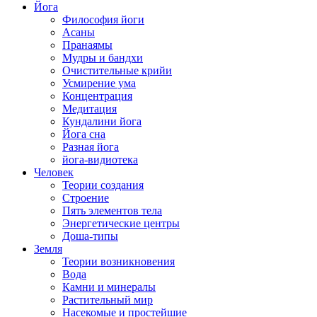
Йога
Философия йоги
Асаны
Пранаямы
Мудры и бандхи
Очистительные крийи
Усмирение ума
Концентрация
Медитация
Кундалини йога
Йога сна
Разная йога
йога-видиотека
Человек
Теории создания
Строение
Пять элементов тела
Энергетические центры
Доша-типы
Земля
Теории возникновения
Вода
Камни и минералы
Растительный мир
Насекомые и простейшие