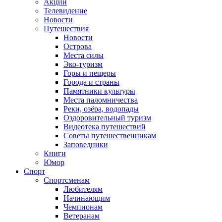
Акции
Телевидение
Новости
Путешествия
Новости
Острова
Места силы
Эко-туризм
Горы и пещеры
Города и страны
Памятники культуры
Места паломничества
Реки, озёра, водопады
Оздоровительный туризм
Видеотека путешествий
Советы путешественникам
Заповедники
Книги
Юмор
Спорт
Спортсменам
Любителям
Начинающим
Чемпионам
Ветеранам