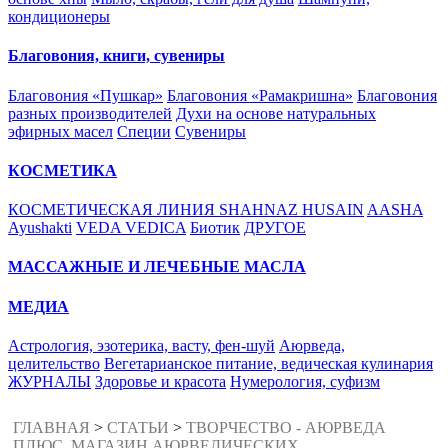
кондиционеры
Благовония, книги, сувениры
Благовония «Пушкар»
Благовония «Рамакришна»
Благовония
разных производителей
Духи на основе натуральных
эфирных масел
Специи
Сувениры
КОСМЕТИКА
КОСМЕТИЧЕСКАЯ ЛИНИЯ SHAHNAZ HUSAIN
AASHA
Ayushakti
VEDA VEDICA
Биотик
ДРУГОЕ
МАССАЖНЫЕ И ЛЕЧЕБНЫЕ МАСЛА
МЕДИА
Астрология, эзотерика, васту, фен-шуй
Аюрведа,
целительство
Вегетарианское питание, ведическая кулинария
ЖУРНАЛЫ
Здоровье и красота
Нумерология, суфизм
ГЛАВНАЯ
>
СТАТЬИ
>
ТВОРЧЕСТВО - АЮРВЕДА
ПЛЮС. МАГАЗИН АЮРВЕДИЧЕСКИХ