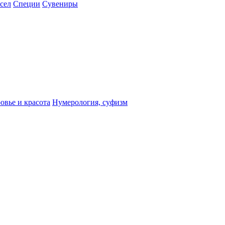
сел
Специи
Сувениры
овье и красота
Нумерология, суфизм