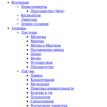
Вселенная
Первоэлементы
Пространство (Звук)
Космология
Джйотиш
Теории создания
Здоровье
Для души
Молитвы
Мантры
Янтры и Мандалы
Наставления святых
Пение
Видео
Путешествия
Пчеловодство
Для ума
Память
Концентрация
Медитация
Практика внимательности
Болезни и ум
Психология
Смехотерапия
Воспитание характера