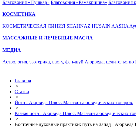
Благовония «Пушкар»
Благовония «Рамакришна»
Благовония 
КОСМЕТИКА
КОСМЕТИЧЕСКАЯ ЛИНИЯ SHAHNAZ HUSAIN
AASHA
Ayu
МАССАЖНЫЕ И ЛЕЧЕБНЫЕ МАСЛА
МЕДИА
Астрология, эзотерика, васту, фен-шуй
Аюрведа, целительство
Главная
>
Статьи
>
Йога - Аюрведа Плюс. Магазин аюрведических товаров.
>
Разная йога - Аюрведа Плюс. Магазин аюрведических тов
>
Восточные духовные практики: путь на Запад - Аюрведа