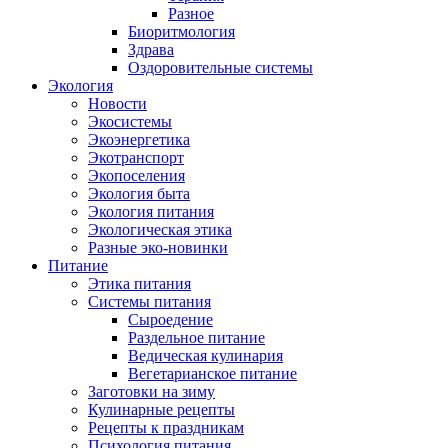
Разное
Биоритмология
Здрава
Оздоровительные системы
Экология
Новости
Экосистемы
Экоэнергетика
Экотранспорт
Экопоселения
Экология быта
Экология питания
Экологическая этика
Разные эко-новинки
Питание
Этика питания
Системы питания
Сыроедение
Раздельное питание
Ведическая кулинария
Вегетарианское питание
Заготовки на зиму
Кулинарные рецепты
Рецепты к праздникам
Психология питания