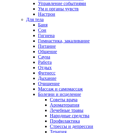
Управление событиями
Ум и органы чувств
Настрои
Для тела
Баня
Сон
Гигиена
Гимнастика, закаливание
Питание
Общение
Сауна
Работа
Отдых
Фитнесс
Дыхание
Очищение
Массаж и самомассаж
Болезни и исцеление
Советы врача
Ароматерапия
Лечебные травы
Народные средства
Профилактика
Стрессы и депрессии
Терапия