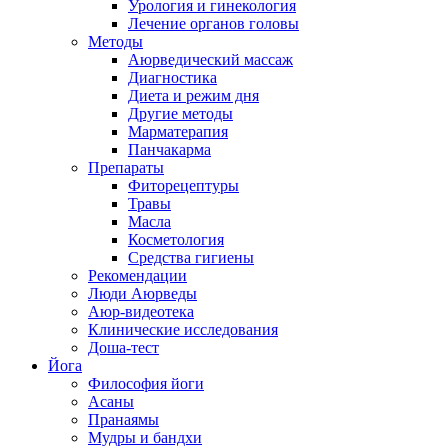
Урология и гинекология
Лечение органов головы
Методы
Аюрведический массаж
Диагностика
Диета и режим дня
Другие методы
Марматерапия
Панчакарма
Препараты
Фиторецептуры
Травы
Масла
Косметология
Средства гигиены
Рекомендации
Люди Аюрведы
Аюр-видеотека
Клинические исследования
Доша-тест
Йога
Философия йоги
Асаны
Пранаямы
Мудры и бандхи