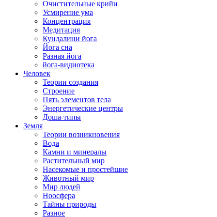
Очистительные крийи
Усмирение ума
Концентрация
Медитация
Кундалини йога
Йога сна
Разная йога
йога-видиотека
Человек
Теории создания
Строение
Пять элементов тела
Энергетические центры
Доша-типы
Земля
Теории возникновения
Вода
Камни и минералы
Растительный мир
Насекомые и простейшие
Животный мир
Мир людей
Ноосфера
Тайны природы
Разное