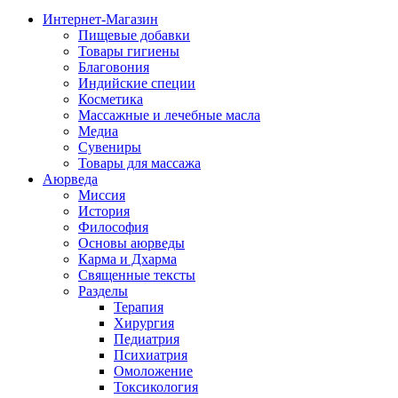
Интернет-Магазин
Пищевые добавки
Товары гигиены
Благовония
Индийские специи
Косметика
Массажные и лечебные масла
Медиа
Сувениры
Товары для массажа
Аюрведа
Миссия
История
Философия
Основы аюрведы
Карма и Дхарма
Священные тексты
Разделы
Терапия
Хирургия
Педиатрия
Психиатрия
Омоложение
Токсикология