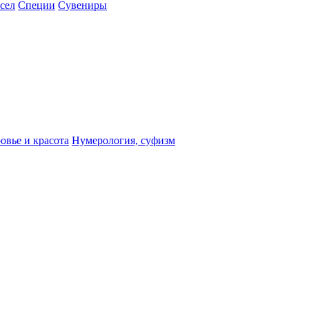
сел
Специи
Сувениры
овье и красота
Нумерология, суфизм