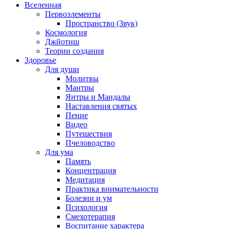
Вселенная
Первоэлементы
Пространство (Звук)
Космология
Джйотиш
Теории создания
Здоровье
Для души
Молитвы
Мантры
Янтры и Мандалы
Наставления святых
Пение
Видео
Путешествия
Пчеловодство
Для ума
Память
Концентрация
Медитация
Практика внимательности
Болезни и ум
Психология
Смехотерапия
Воспитание характера