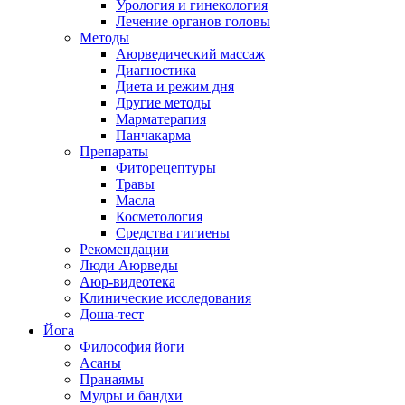
Урология и гинекология
Лечение органов головы
Методы
Аюрведический массаж
Диагностика
Диета и режим дня
Другие методы
Марматерапия
Панчакарма
Препараты
Фиторецептуры
Травы
Масла
Косметология
Средства гигиены
Рекомендации
Люди Аюрведы
Аюр-видеотека
Клинические исследования
Доша-тест
Йога
Философия йоги
Асаны
Пранаямы
Мудры и бандхи