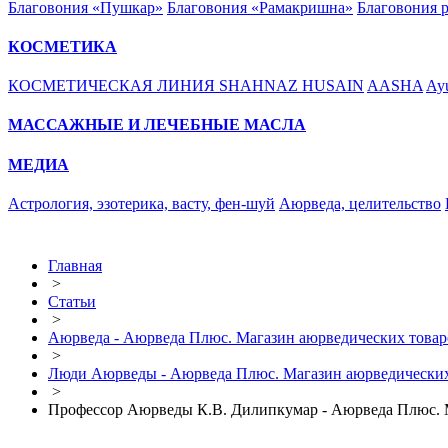
Благовония «Пушкар»
Благовония «Рамакришна»
Благовония 
КОСМЕТИКА
КОСМЕТИЧЕСКАЯ ЛИНИЯ SHAHNAZ HUSAIN
AASHA
Ayu
МАССАЖНЫЕ И ЛЕЧЕБНЫЕ МАСЛА
МЕДИА
Астрология, эзотерика, васту, фен-шуй
Аюрведа, целительство
Главная
>
Статьи
>
Аюрведа - Аюрведа Плюс. Магазин аюрведических товар
>
Люди Аюрведы - Аюрведа Плюс. Магазин аюрведических
>
Профессор Аюрведы К.В. Дилипкумар - Аюрведа Плюс. М