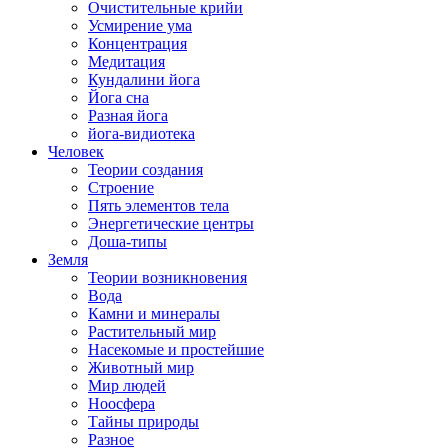
Очистительные крийи
Усмирение ума
Концентрация
Медитация
Кундалини йога
Йога сна
Разная йога
йога-видиотека
Человек
Теории создания
Строение
Пять элементов тела
Энергетические центры
Доша-типы
Земля
Теории возникновения
Вода
Камни и минералы
Растительный мир
Насекомые и простейшие
Животный мир
Мир людей
Ноосфера
Тайны природы
Разное