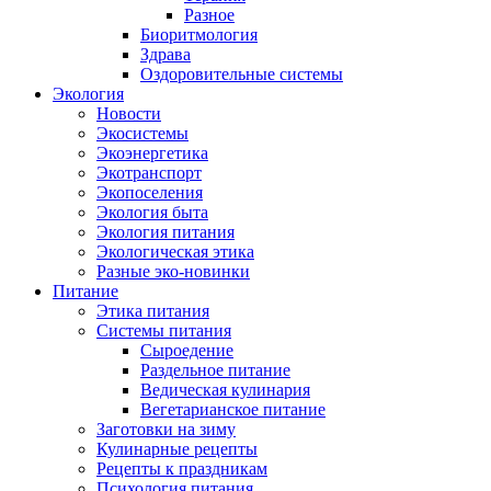
Разное
Биоритмология
Здрава
Оздоровительные системы
Экология
Новости
Экосистемы
Экоэнергетика
Экотранспорт
Экопоселения
Экология быта
Экология питания
Экологическая этика
Разные эко-новинки
Питание
Этика питания
Системы питания
Сыроедение
Раздельное питание
Ведическая кулинария
Вегетарианское питание
Заготовки на зиму
Кулинарные рецепты
Рецепты к праздникам
Психология питания