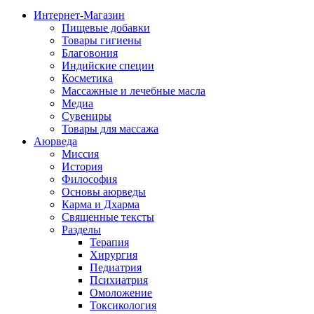
Интернет-Магазин
Пищевые добавки
Товары гигиены
Благовония
Индийские специи
Косметика
Массажные и лечебные масла
Медиа
Сувениры
Товары для массажа
Аюрведа
Миссия
История
Философия
Основы аюрведы
Карма и Дхарма
Священные тексты
Разделы
Терапия
Хирургия
Педиатрия
Психиатрия
Омоложение
Токсикология