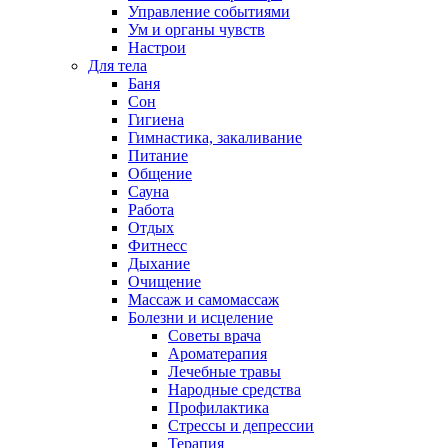
Управление событиями
Ум и органы чувств
Настрои
Для тела
Баня
Сон
Гигиена
Гимнастика, закаливание
Питание
Общение
Сауна
Работа
Отдых
Фитнесс
Дыхание
Очищение
Массаж и самомассаж
Болезни и исцеление
Советы врача
Ароматерапия
Лечебные травы
Народные средства
Профилактика
Стрессы и депрессии
Терапия