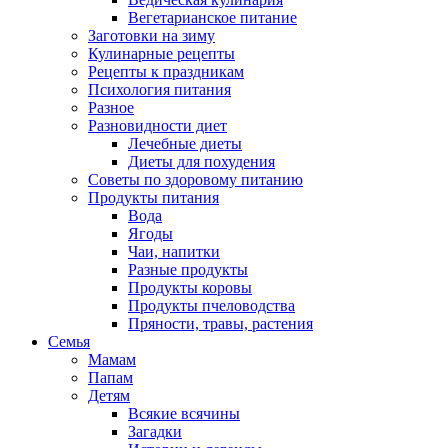
Вегетарианское питание
Заготовки на зиму
Кулинарные рецепты
Рецепты к праздникам
Психология питания
Разное
Разновидности диет
Лечебные диеты
Диеты для похудения
Советы по здоровому питанию
Продукты питания
Вода
Ягоды
Чаи, напитки
Разные продукты
Продукты коровы
Продукты пчеловодства
Пряности, травы, растения
Семья
Мамам
Папам
Детям
Всякие всячины
Загадки