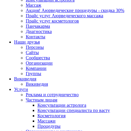
Массаж
Акция! Аюрведические процедуры - скидка 30%
Прайс услуг Аюрведического массажа
Прайс услуг косметологов
Панчакарма
Диагностика
Контакты
Наши друзья
Персоны
Сайты
Сообщества
Организации
Компании
Группы
Викиведия
Викиведия
Услуги
Реклама и сотрудничество
Частным лицам
Консультации астролога
Консультации специалиста по васту
Косметология
Массажи
Процедуры