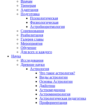
Врачам
Тренерам
Адаптация
Подготовка
Психологическая
Физиологическая
Астробиоритмология
Соревнования
Реабилитация
Галерея славы
Мероприятия
Обучение
Для всех и каждого
Наука
Исследования
Древние науки
Астрология
Что такое астрология?
Виды астрологии
Основы Астрологии
Джйотиш
Астромедицина
Астроминерология
Астрологическая педагогика
Профориентация