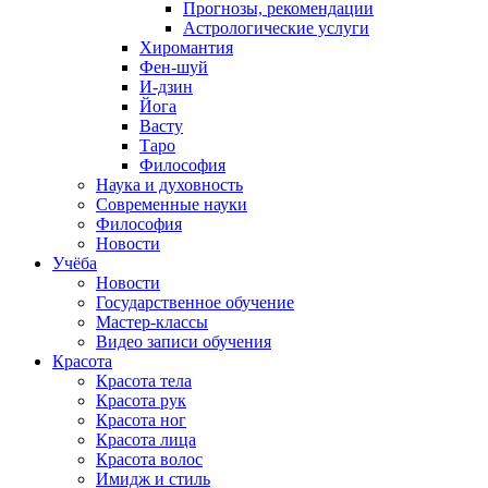
Прогнозы, рекомендации
Астрологические услуги
Хиромантия
Фен-шуй
И-дзин
Йога
Васту
Таро
Философия
Наука и духовность
Современные науки
Философия
Новости
Учёба
Новости
Государственное обучение
Мастер-классы
Видео записи обучения
Красота
Красота тела
Красота рук
Красота ног
Красота лица
Красота волос
Имидж и стиль