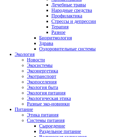
Лечебные травы
Народные средства
Профилактика
Стрессы и депрессии
Терапия
Разное
Биоритмология
Здрава
Оздоровительные системы
Экология
Новости
Экосистемы
Экоэнергетика
Экотранспорт
Экопоселения
Экология быта
Экология питания
Экологическая этика
Разные эко-новинки
Питание
Этика питания
Системы питания
Сыроедение
Раздельное питание
Ведическая кулинария