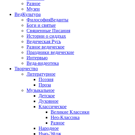
Разное
Музеи
ВедКультура
ФилософияВеданты
Боги и святые
Священные Писания
Истории о сиддхах
Ведическая Русь
Разное ведическое
Праздники ведические
Интервью
Веда-видеотека
Творчество
Литературное
Поэзия
Проза
Музыкальное
Детское
Духовное
Классическое
Великие Классики
Нео-Классика
Разное
Народное
Нью-Эйдж