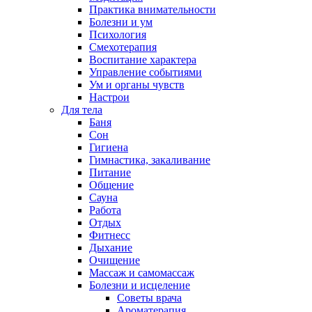
Практика внимательности
Болезни и ум
Психология
Смехотерапия
Воспитание характера
Управление событиями
Ум и органы чувств
Настрои
Для тела
Баня
Сон
Гигиена
Гимнастика, закаливание
Питание
Общение
Сауна
Работа
Отдых
Фитнесс
Дыхание
Очищение
Массаж и самомассаж
Болезни и исцеление
Советы врача
Ароматерапия