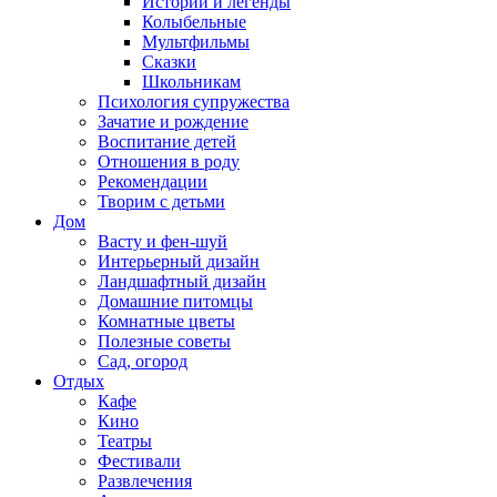
Истории и легенды
Колыбельные
Мультфильмы
Сказки
Школьникам
Психология супружества
Зачатие и рождение
Воспитание детей
Отношения в роду
Рекомендации
Творим с детьми
Дом
Васту и фен-шуй
Интерьерный дизайн
Ландшафтный дизайн
Домашние питомцы
Комнатные цветы
Полезные советы
Сад, огород
Отдых
Кафе
Кино
Театры
Фестивали
Развлечения