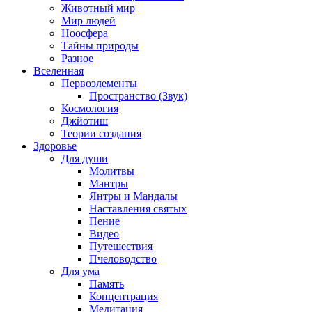
Животный мир
Мир людей
Ноосфера
Тайны природы
Разное
Вселенная
Первоэлементы
Пространство (Звук)
Космология
Джйотиш
Теории создания
Здоровье
Для души
Молитвы
Мантры
Янтры и Мандалы
Наставления святых
Пение
Видео
Путешествия
Пчеловодство
Для ума
Память
Концентрация
Медитация