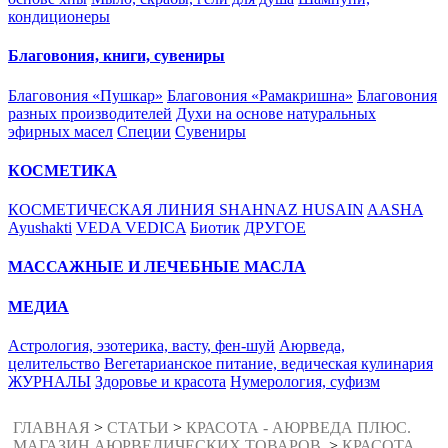
кондиционеры
Благовония, книги, сувениры
Благовония «Пушкар»
Благовония «Рамакришна»
Благовония
разных производителей
Духи на основе натуральных
эфирных масел
Специи
Сувениры
КОСМЕТИКА
КОСМЕТИЧЕСКАЯ ЛИНИЯ SHAHNAZ HUSAIN
AASHA
Ayushakti
VEDA VEDICA
Биотик
ДРУГОЕ
МАССАЖНЫЕ И ЛЕЧЕБНЫЕ МАСЛА
МЕДИА
Астрология, эзотерика, васту, фен-шуй
Аюрведа,
целительство
Вегетарианское питание, ведическая кулинария
ЖУРНАЛЫ
Здоровье и красота
Нумерология, суфизм
ГЛАВНАЯ
>
СТАТЬИ
>
КРАСОТА - АЮРВЕДА ПЛЮС.
МАГАЗИН АЮРВЕДИЧЕСКИХ ТОВАРОВ.
>
КРАСОТА