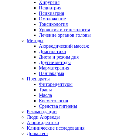
Хирургия
Педиатрия
Психиатрия
Омоложение
Токсикология
Урология и гинекология
Лечение органов головы
Методы
Аюрведический массаж
Диагностика
Диета и режим дня
Другие методы
Марматерапия
Панчакарма
Препараты
Фиторецептуры
Травы
Масла
Косметология
Средства гигиены
Рекомендации
Люди Аюрведы
Аюр-видеотека
Клинические исследования
Доша-тест