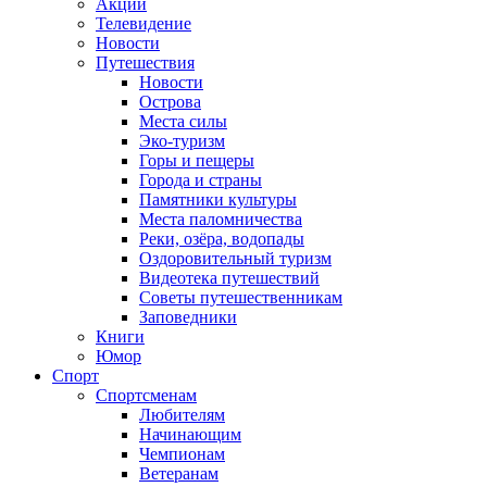
Акции
Телевидение
Новости
Путешествия
Новости
Острова
Места силы
Эко-туризм
Горы и пещеры
Города и страны
Памятники культуры
Места паломничества
Реки, озёра, водопады
Оздоровительный туризм
Видеотека путешествий
Советы путешественникам
Заповедники
Книги
Юмор
Спорт
Спортсменам
Любителям
Начинающим
Чемпионам
Ветеранам