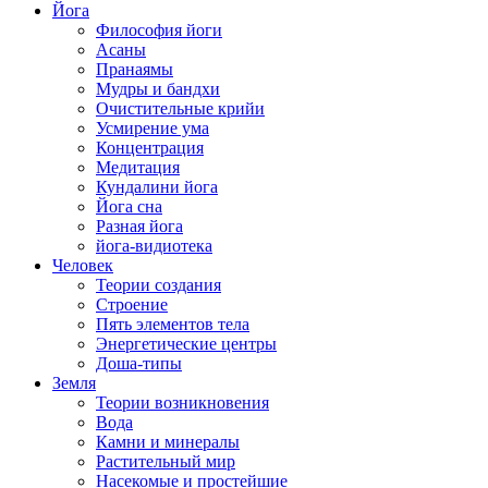
Йога
Философия йоги
Асаны
Пранаямы
Мудры и бандхи
Очистительные крийи
Усмирение ума
Концентрация
Медитация
Кундалини йога
Йога сна
Разная йога
йога-видиотека
Человек
Теории создания
Строение
Пять элементов тела
Энергетические центры
Доша-типы
Земля
Теории возникновения
Вода
Камни и минералы
Растительный мир
Насекомые и простейшие