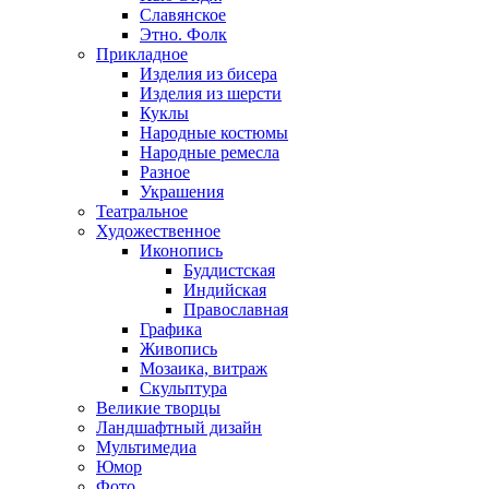
Славянское
Этно. Фолк
Прикладное
Изделия из бисера
Изделия из шерсти
Куклы
Народные костюмы
Народные ремесла
Разное
Украшения
Театральное
Художественное
Иконопись
Буддистская
Индийская
Православная
Графика
Живопись
Мозаика, витраж
Скульптура
Великие творцы
Ландшафтный дизайн
Мультимедиа
Юмор
Фото