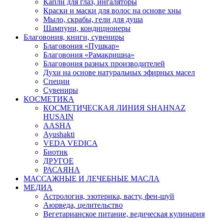
Капли для глаз, ингаляторы
Краски и маски для волос на основе хны
Мыло, скрабы, гели для душа
Шампуни, кондиционеры
Благовония, книги, сувениры
Благовония «Пушкар»
Благовония «Рамакришна»
Благовония разных производителей
Духи на основе натуральных эфирных масел
Специи
Сувениры
КОСМЕТИКА
КОСМЕТИЧЕСКАЯ ЛИНИЯ SHAHNAZ
HUSAIN
AASHA
Ayushakti
VEDA VEDICA
Биотик
ДРУГОЕ
РАСАЯНА
МАССАЖНЫЕ И ЛЕЧЕБНЫЕ МАСЛА
МЕДИА
Астрология, эзотерика, васту, фен-шуй
Аюрведа, целительство
Вегетарианское питание, ведическая кулинария