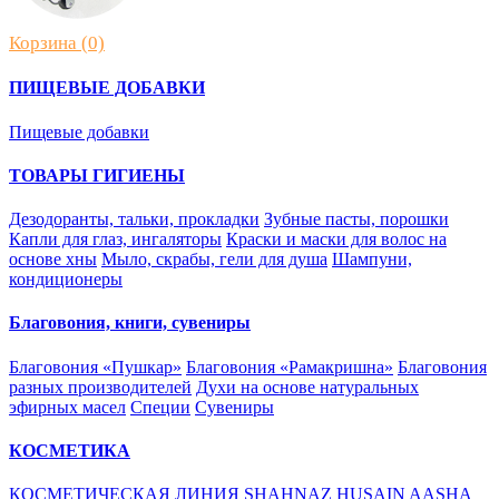
Корзина (0)
ПИЩЕВЫЕ ДОБАВКИ
Пищевые добавки
ТОВАРЫ ГИГИЕНЫ
Дезодоранты, тальки, прокладки
Зубные пасты, порошки
Капли для глаз, ингаляторы
Краски и маски для волос на
основе хны
Мыло, скрабы, гели для душа
Шампуни,
кондиционеры
Благовония, книги, сувениры
Благовония «Пушкар»
Благовония «Рамакришна»
Благовония
разных производителей
Духи на основе натуральных
эфирных масел
Специи
Сувениры
КОСМЕТИКА
КОСМЕТИЧЕСКАЯ ЛИНИЯ SHAHNAZ HUSAIN
AASHA