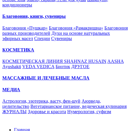
кондиционеры
Благовония, книги, сувениры
Благовония «Пушкар»
Благовония «Рамакришна»
Благовония
разных производителей
Духи на основе натуральных
эфирных масел
Специи
Сувениры
КОСМЕТИКА
КОСМЕТИЧЕСКАЯ ЛИНИЯ SHAHNAZ HUSAIN
AASHA
Ayushakti
VEDA VEDICA
Биотик
ДРУГОЕ
МАССАЖНЫЕ И ЛЕЧЕБНЫЕ МАСЛА
МЕДИА
Астрология, эзотерика, васту, фен-шуй
Аюрведа,
целительство
Вегетарианское питание, ведическая кулинария
ЖУРНАЛЫ
Здоровье и красота
Нумерология, суфизм
Главная