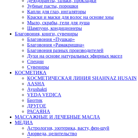
Дезодоранты, тальки, прокладки
Зубные пасты, порошки
Капли для глаз, ингаляторы
Краски и маски для волос на основе хны
Мыло, скрабы, гели для душа
Шампуни, кондиционеры
Благовония, книги, сувениры
Благовония «Пушкар»
Благовония «Рамакришна»
Благовония разных производителей
Духи на основе натуральных эфирных масел
Специи
Сувениры
КОСМЕТИКА
КОСМЕТИЧЕСКАЯ ЛИНИЯ SHAHNAZ HUSAIN
AASHA
Ayushakti
VEDA VEDICA
Биотик
ДРУГОЕ
РАСАЯНА
МАССАЖНЫЕ И ЛЕЧЕБНЫЕ МАСЛА
МЕДИА
Астрология, эзотерика, васту, фен-шуй
Аюрведа, целительство