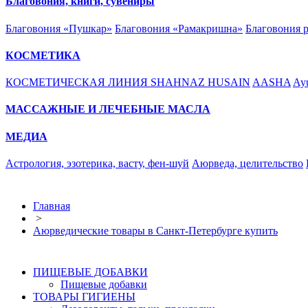
Благовония, книги, сувениры
Благовония «Пушкар»
Благовония «Рамакришна»
Благовония 
КОСМЕТИКА
КОСМЕТИЧЕСКАЯ ЛИНИЯ SHAHNAZ HUSAIN
AASHA
Ayu
МАССАЖНЫЕ И ЛЕЧЕБНЫЕ МАСЛА
МЕДИА
Астрология, эзотерика, васту, фен-шуй
Аюрведа, целительство
Главная
>
Аюрведические товары в Санкт-Петербурге купить
ПИЩЕВЫЕ ДОБАВКИ
Пищевые добавки
ТОВАРЫ ГИГИЕНЫ