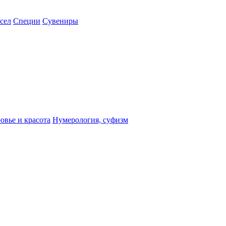
сел
Специи
Сувениры
овье и красота
Нумерология, суфизм