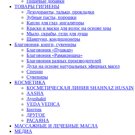
Пищевые добавки
ТОВАРЫ ГИГИЕНЫ
Дезодоранты, тальки, прокладки
Зубные пасты, порошки
Капли для глаз, ингаляторы
Краски и маски для волос на основе хны
Мыло, скрабы, гели для душа
Шампуни, кондиционеры
Благовония, книги, сувениры
Благовония «Пушкар»
Благовония «Рамакришна»
Благовония разных производителей
Духи на основе натуральных эфирных масел
Специи
Сувениры
КОСМЕТИКА
КОСМЕТИЧЕСКАЯ ЛИНИЯ SHAHNAZ HUSAIN
AASHA
Ayushakti
VEDA VEDICA
Биотик
ДРУГОЕ
РАСАЯНА
МАССАЖНЫЕ И ЛЕЧЕБНЫЕ МАСЛА
МЕДИА