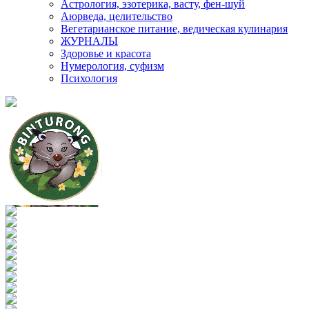
Астрология, эзотерика, васту, фен-шуй
Аюрведа, целительство
Вегетарианское питание, ведическая кулинария
ЖУРНАЛЫ
Здоровье и красота
Нумерология, суфизм
Психология