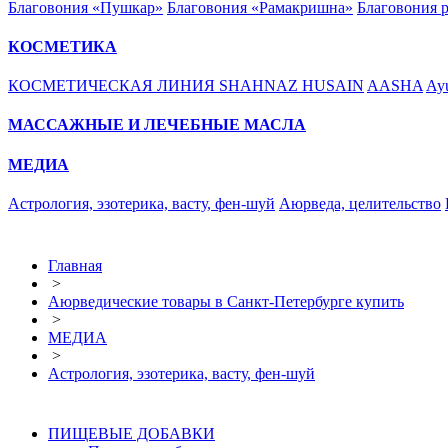
Благовония «Пушкар»
Благовония «Рамакришна»
Благовония 
КОСМЕТИКА
КОСМЕТИЧЕСКАЯ ЛИНИЯ SHAHNAZ HUSAIN
AASHA
Ayu
МАССАЖНЫЕ И ЛЕЧЕБНЫЕ МАСЛА
МЕДИА
Астрология, эзотерика, васту, фен-шуй
Аюрведа, целительство
Главная
>
Аюрведические товары в Санкт-Петербурге купить
>
МЕДИА
>
Астрология, эзотерика, васту, фен-шуй
ПИЩЕВЫЕ ДОБАВКИ