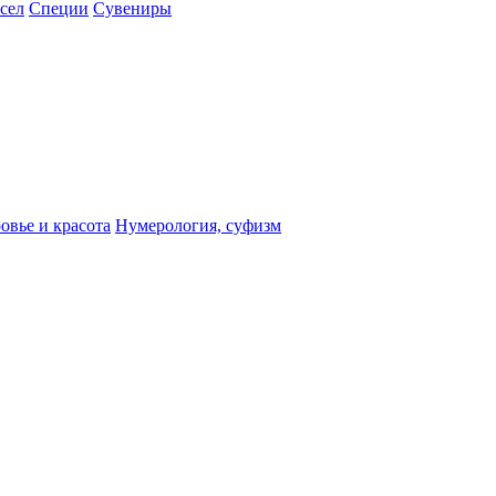
сел
Специи
Сувениры
овье и красота
Нумерология, суфизм