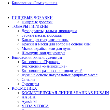
Благовония «Рамакришна»
ПИЩЕВЫЕ ДОБАВКИ
Пищевые добавки
ТОВАРЫ ГИГИЕНЫ
Дезодоранты, тальки, прокладки
Зубные пасты, порошки
Капли для глаз, ингаляторы
Краски и маски для волос на основе хны
Мыло, скрабы, гели для душа
Шампуни, кондиционеры
Благовония, книги, сувениры
Благовония «Пушкар»
Благовония «Рамакришна»
Благовония разных производителей
Духи на основе натуральных эфирных масел
Специи
Сувениры
КОСМЕТИКА
КОСМЕТИЧЕСКАЯ ЛИНИЯ SHAHNAZ HUSAIN
AASHA
Ayushakti
VEDA VEDICA