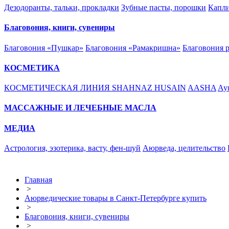
Дезодоранты, тальки, прокладки
Зубные пасты, порошки
Капли
Благовония, книги, сувениры
Благовония «Пушкар»
Благовония «Рамакришна»
Благовония 
КОСМЕТИКА
КОСМЕТИЧЕСКАЯ ЛИНИЯ SHAHNAZ HUSAIN
AASHA
Ayu
МАССАЖНЫЕ И ЛЕЧЕБНЫЕ МАСЛА
МЕДИА
Астрология, эзотерика, васту, фен-шуй
Аюрведа, целительство
Главная
>
Аюрведические товары в Санкт-Петербурге купить
>
Благовония, книги, сувениры
>