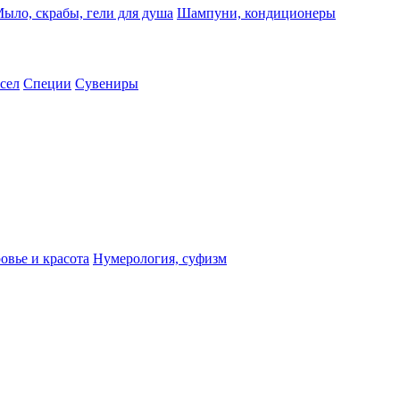
ыло, скрабы, гели для душа
Шампуни, кондиционеры
сел
Специи
Сувениры
овье и красота
Нумерология, суфизм