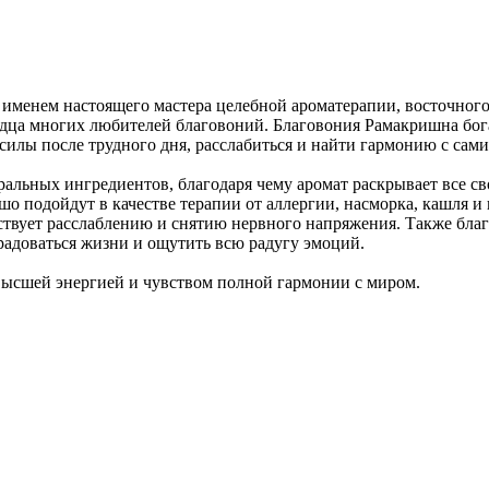
а именем настоящего мастера целебной ароматерапии, восточного
ердца многих любителей благовоний. Благовония Рамакришна бо
силы после трудного дня, расслабиться и найти гармонию с сами
ральных ингредиентов, благодаря чему аромат раскрывает все с
ошо подойдут в качестве терапии от аллергии, насморка, кашля
твует расслаблению и снятию нервного напряжения. Также благ
радоваться жизни и ощутить всю радугу эмоций.
высшей энергией и чувством полной гармонии с миром.