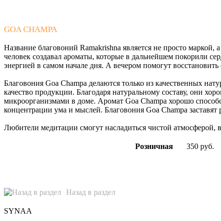
GOA CHAMPA
Название благовоний Ramakrishna является не просто маркой, 
человек создавал ароматы, которые в дальнейшем покорили с
энергией в самом начале дня. А вечером помогут восстановить 
Благовония Goa Champa делаются только из качественных нату
качество продукции. Благодаря натуральному составу, они хор
микроорганизмами в доме. Аромат Goa Champa хорошо способс
концентрации ума и мыслей. Благовония Goa Champa заставят 
Любители медитации смогут насладиться чистой атмосферой, 
Розничная
350 руб.
Назад в раздел
SYNAA