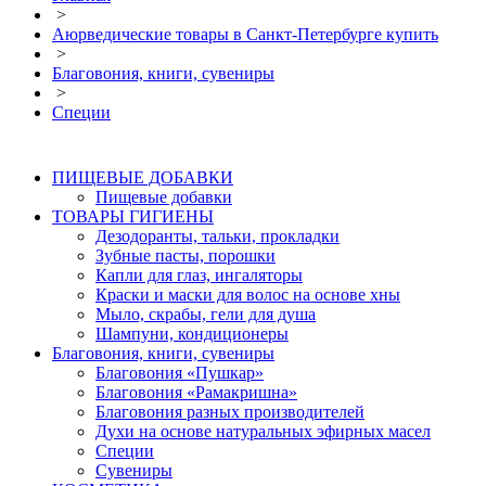
>
Аюрведические товары в Санкт-Петербурге купить
>
Благовония, книги, сувениры
>
Специи
ПИЩЕВЫЕ ДОБАВКИ
Пищевые добавки
ТОВАРЫ ГИГИЕНЫ
Дезодоранты, тальки, прокладки
Зубные пасты, порошки
Капли для глаз, ингаляторы
Краски и маски для волос на основе хны
Мыло, скрабы, гели для душа
Шампуни, кондиционеры
Благовония, книги, сувениры
Благовония «Пушкар»
Благовония «Рамакришна»
Благовония разных производителей
Духи на основе натуральных эфирных масел
Специи
Сувениры