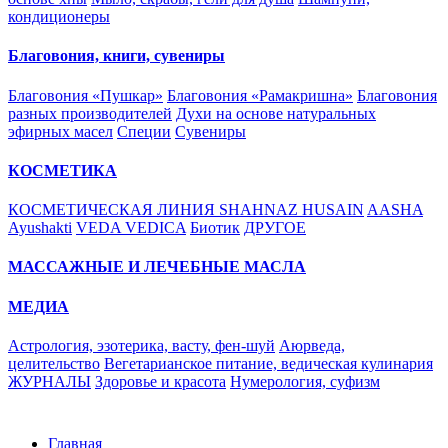
кондиционеры
Благовония, книги, сувениры
Благовония «Пушкар»
Благовония «Рамакришна»
Благовония
разных производителей
Духи на основе натуральных
эфирных масел
Специи
Сувениры
КОСМЕТИКА
КОСМЕТИЧЕСКАЯ ЛИНИЯ SHAHNAZ HUSAIN
AASHA
Ayushakti
VEDA VEDICA
Биотик
ДРУГОЕ
МАССАЖНЫЕ И ЛЕЧЕБНЫЕ МАСЛА
МЕДИА
Астрология, эзотерика, васту, фен-шуй
Аюрведа,
целительство
Вегетарианское питание, ведическая кулинария
ЖУРНАЛЫ
Здоровье и красота
Нумерология, суфизм
Главная