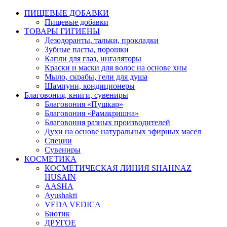
ПИЩЕВЫЕ ДОБАВКИ
Пищевые добавки
ТОВАРЫ ГИГИЕНЫ
Дезодоранты, тальки, прокладки
Зубные пасты, порошки
Капли для глаз, ингаляторы
Краски и маски для волос на основе хны
Мыло, скрабы, гели для душа
Шампуни, кондиционеры
Благовония, книги, сувениры
Благовония «Пушкар»
Благовония «Рамакришна»
Благовония разных производителей
Духи на основе натуральных эфирных масел
Специи
Сувениры
КОСМЕТИКА
КОСМЕТИЧЕСКАЯ ЛИНИЯ SHAHNAZ
HUSAIN
AASHA
Ayushakti
VEDA VEDICA
Биотик
ДРУГОЕ