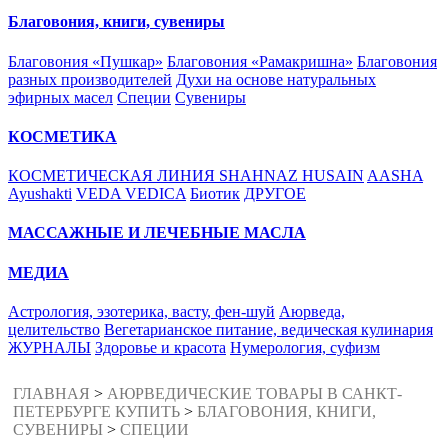
Благовония, книги, сувениры
Благовония «Пушкар»
Благовония «Рамакришна»
Благовония
разных производителей
Духи на основе натуральных
эфирных масел
Специи
Сувениры
КОСМЕТИКА
КОСМЕТИЧЕСКАЯ ЛИНИЯ SHAHNAZ HUSAIN
AASHA
Ayushakti
VEDA VEDICA
Биотик
ДРУГОЕ
МАССАЖНЫЕ И ЛЕЧЕБНЫЕ МАСЛА
МЕДИА
Астрология, эзотерика, васту, фен-шуй
Аюрведа,
целительство
Вегетарианское питание, ведическая кулинария
ЖУРНАЛЫ
Здоровье и красота
Нумерология, суфизм
ГЛАВНАЯ
>
АЮРВЕДИЧЕСКИЕ ТОВАРЫ В САНКТ-
ПЕТЕРБУРГЕ КУПИТЬ
>
БЛАГОВОНИЯ, КНИГИ,
СУВЕНИРЫ
>
СПЕЦИИ