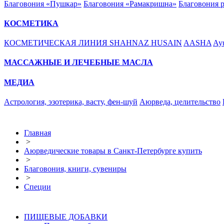
Благовония «Пушкар»
Благовония «Рамакришна»
Благовония 
КОСМЕТИКА
КОСМЕТИЧЕСКАЯ ЛИНИЯ SHAHNAZ HUSAIN
AASHA
Ayu
МАССАЖНЫЕ И ЛЕЧЕБНЫЕ МАСЛА
МЕДИА
Астрология, эзотерика, васту, фен-шуй
Аюрведа, целительство
Главная
>
Аюрведические товары в Санкт-Петербурге купить
>
Благовония, книги, сувениры
>
Специи
ПИЩЕВЫЕ ДОБАВКИ