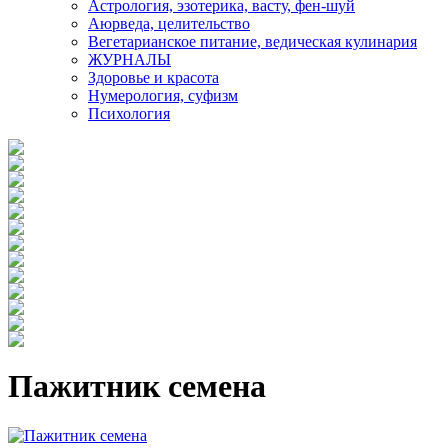
Астрология, эзотерика, васту, фен-шуй
Аюрведа, целительство
Вегетарианское питание, ведическая кулинария
ЖУРНАЛЫ
Здоровье и красота
Нумерология, суфизм
Психология
Пажитник семена