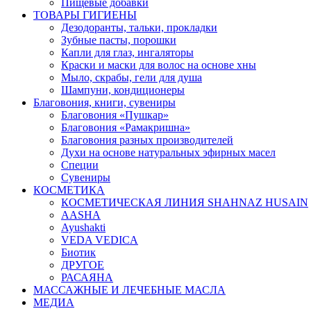
Пищевые добавки
ТОВАРЫ ГИГИЕНЫ
Дезодоранты, тальки, прокладки
Зубные пасты, порошки
Капли для глаз, ингаляторы
Краски и маски для волос на основе хны
Мыло, скрабы, гели для душа
Шампуни, кондиционеры
Благовония, книги, сувениры
Благовония «Пушкар»
Благовония «Рамакришна»
Благовония разных производителей
Духи на основе натуральных эфирных масел
Специи
Сувениры
КОСМЕТИКА
КОСМЕТИЧЕСКАЯ ЛИНИЯ SHAHNAZ HUSAIN
AASHA
Ayushakti
VEDA VEDICA
Биотик
ДРУГОЕ
РАСАЯНА
МАССАЖНЫЕ И ЛЕЧЕБНЫЕ МАСЛА
МЕДИА