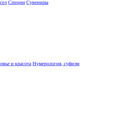
сел
Специи
Сувениры
овье и красота
Нумерология, суфизм