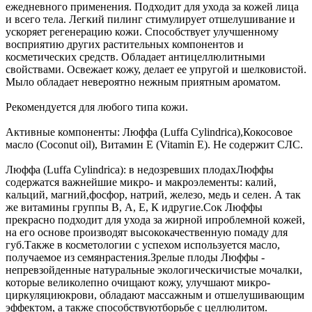
ежедневного применения. Подходит для ухода за кожей лица
и всего тела. Легкий пилинг стимулирует отшелушивание и
ускоряет регенерацию кожи. Способствует улучшенному
восприятию других растительных компонентов и
косметических средств. Обладает антицеллюлитными
свойствами. Освежает кожу, делает ее упругой и шелковистой.
Мыло обладает невероятно нежным приятным ароматом.
Рекомендуется для любого типа кожи.
Активные компоненты: Люффа (Luffa Cylindrica),Кокосовое
масло (Сoconut oil), Витамин Е (Vitamin E). Не содержит СЛС.
Люффа (Luffa Cylindrica): в недозревших плодахЛюффы
содержатся важнейшие микро- и макроэлементы: калий,
кальций, магний,фосфор, натрий, железо, медь и селен. А так
же витамины группы В, А, Е, К идругие.Сок Люффы
прекрасно подходит для ухода за жирной ипроблемной кожей,
на его основе производят высококачественную помаду для
губ.Также в косметологии с успехом используется масло,
получаемое из семянрастения.Зрелые плоды Люффы -
непревзойденные натуральные экологическичистые мочалки,
которые великолепно очищают кожу, улучшают микро-
циркуляциюкрови, обладают массажным и отшелушивающим
эффектом, а также способствуютборьбе с целлюлитом.