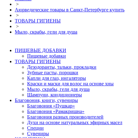
>
Аюрведические товары в Санкт-Петербурге купить
>
ТОВАРЫ ГИГИЕНЫ
>
Мыло, скрабы, гели для душа
ПИЩЕВЫЕ ДОБАВКИ
Пищевые добавки
ТОВАРЫ ГИГИЕНЫ
Дезодоранты, тальки, прокладки
Зубные пасты, порошки
Капли для глаз, ингаляторы
Краски и маски для волос на основе хны
Мыло, скрабы, гели для душа
Шампуни, кондиционеры
Благовония, книги, сувениры
Благовония «Пушкар»
Благовония «Рамакришна»
Благовония разных производителей
Духи на основе натуральных эфирных масел
Специи
Сувениры