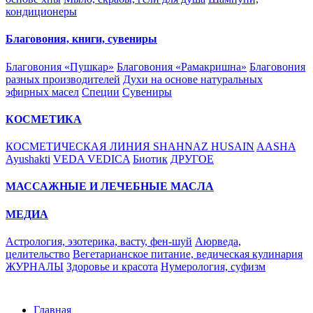
кондиционеры
Благовония, книги, сувениры
Благовония «Пушкар»
Благовония «Рамакришна»
Благовония
разных производителей
Духи на основе натуральных
эфирных масел
Специи
Сувениры
КОСМЕТИКА
КОСМЕТИЧЕСКАЯ ЛИНИЯ SHAHNAZ HUSAIN
AASHA
Ayushakti
VEDA VEDICA
Биотик
ДРУГОЕ
МАССАЖНЫЕ И ЛЕЧЕБНЫЕ МАСЛА
МЕДИА
Астрология, эзотерика, васту, фен-шуй
Аюрведа,
целительство
Вегетарианское питание, ведическая кулинария
ЖУРНАЛЫ
Здоровье и красота
Нумерология, суфизм
Главная