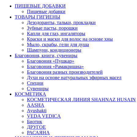
ПИЩЕВЫЕ ДОБАВКИ
Пищевые добавки
ТОВАРЫ ГИГИЕНЫ
Дезодоранты, тальки, прокладки
Зубные пасты, порошки
Капли для глаз, ингаляторы
Краски и маски для волос на основе хны
Мыло, скрабы, гели для душа
Шампуни, кондиционеры
Благовония, книги, сувениры
Благовония «Пушкар»
Благовония «Рамакришна»
Благовония разных производителей
Духи на основе натуральных эфирных масел
Специи
Сувениры
КОСМЕТИКА
КОСМЕТИЧЕСКАЯ ЛИНИЯ SHAHNAZ HUSAIN
AASHA
Ayushakti
VEDA VEDICA
Биотик
ДРУГОЕ
РАСАЯНА