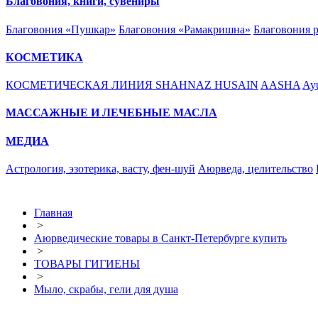
Благовония, книги, сувениры
Благовония «Пушкар»
Благовония «Рамакришна»
Благовония 
КОСМЕТИКА
КОСМЕТИЧЕСКАЯ ЛИНИЯ SHAHNAZ HUSAIN
AASHA
Ayu
МАССАЖНЫЕ И ЛЕЧЕБНЫЕ МАСЛА
МЕДИА
Астрология, эзотерика, васту, фен-шуй
Аюрведа, целительство
Главная
>
Аюрведические товары в Санкт-Петербурге купить
>
ТОВАРЫ ГИГИЕНЫ
>
Мыло, скрабы, гели для душа