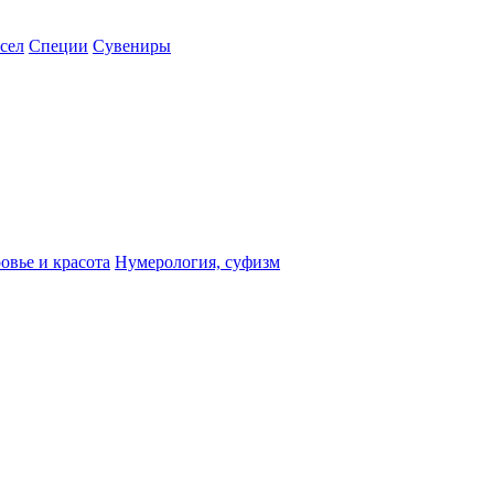
сел
Специи
Сувениры
овье и красота
Нумерология, суфизм