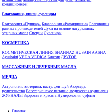
кондиционеры
Благовония, книги, сувениры
Благовония «Пушкар»
Благовония «Рамакришна»
Благовония
разных производителей
Духи на основе натуральных
эфирных масел
Специи
Сувениры
КОСМЕТИКА
КОСМЕТИЧЕСКАЯ ЛИНИЯ SHAHNAZ HUSAIN
AASHA
Ayushakti
VEDA VEDICA
Биотик
ДРУГОЕ
МАССАЖНЫЕ И ЛЕЧЕБНЫЕ МАСЛА
МЕДИА
Астрология, эзотерика, васту, фен-шуй
Аюрведа,
целительство
Вегетарианское питание, ведическая кулинария
ЖУРНАЛЫ
Здоровье и красота
Нумерология, суфизм
Главная