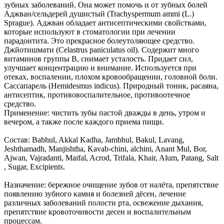
зубных заболеваний. Она может помочь и от зубных болей
Аджван/сельдерей душистый (Trachyspermum ammi (L.)
Sprague). Аджван обладает антисептическими свойствами,
которые используют в стоматологии при лечении
парадонтита. Это прекрасное болеутоляющее средство.
Джйотишмати (Celastrus paniculatus oil). Содержит много
витаминов группы B, снимает усталость. Придает сил,
улучшает концентрацию и внимание. Используется при
отеках, воспалении, плохом кровообращении, головной боли.
Сассапарель (Hemidesmus indicus). Природный тоник, расаяна,
антисептик, противовоспалительное, противоотечное
средство.
Применение: чистить зубы пастой дважды в день, утром и
вечером, а также после каждого приема пищи.
Состав: Babhul, Akkal Kadha, Jambhul, Bakul, Lavang,
Jeshthamadh, Manjishtha, Kavab-chini, alchini, Anant Mul, Bor,
Ajwan, Vajradanti, Maifal, Acrod, Trifala, Khair, Alum, Patang, Salt
, Sugar, Excipients.
Назначение: бережное очищение зубов от налёта, препятствие
появлению зубного камня и болезней дёсен, лечение
различных заболеваний полости рта, освежение дыхания,
препятствие кровоточивости десен и воспалительным
процессам.