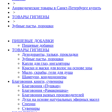
>
Аюрведические товары в Санкт-Петербурге купить
>
ТОВАРЫ ГИГИЕНЫ
>
Зубные пасты, порошки
ПИЩЕВЫЕ ДОБАВКИ
Пищевые добавки
ТОВАРЫ ГИГИЕНЫ
Дезодоранты, тальки, прокладки
Зубные пасты, порошки
Капли для глаз, ингаляторы
Краски и маски для волос на основе хны
Мыло, скрабы, гели для душа
Шампуни, кондиционеры
Благовония, книги, сувениры
Благовония «Пушкар»
Благовония «Рамакришна»
Благовония разных производителей
Духи на основе натуральных эфирных масел
Специи
Сувениры