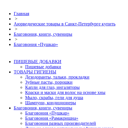
Главная
>
Аюрведические товары в Санкт-Петербурге купить
>
Благовония, книги, сувениры
>
Благовония «Пушкар»
ПИЩЕВЫЕ ДОБАВКИ
Пищевые добавки
ТОВАРЫ ГИГИЕНЫ
Дезодоранты, тальки, прокладки
Зубные пасты, порошки
Капли для глаз, ингаляторы
Краски и маски для волос на основе хны
Мыло, скрабы, гели для душа
Шампуни, кондиционеры
Благовония, книги, сувениры
Благовония «Пушкар»
Благовония «Рамакришна»
Благовония разных производителей