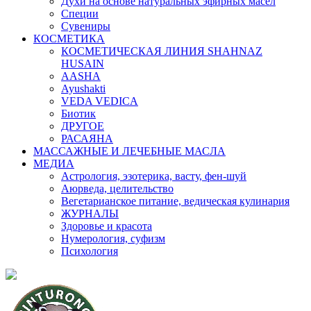
Духи на основе натуральных эфирных масел
Специи
Сувениры
КОСМЕТИКА
КОСМЕТИЧЕСКАЯ ЛИНИЯ SHAHNAZ
HUSAIN
AASHA
Ayushakti
VEDA VEDICA
Биотик
ДРУГОЕ
РАСАЯНА
МАССАЖНЫЕ И ЛЕЧЕБНЫЕ МАСЛА
МЕДИА
Астрология, эзотерика, васту, фен-шуй
Аюрведа, целительство
Вегетарианское питание, ведическая кулинария
ЖУРНАЛЫ
Здоровье и красота
Нумерология, суфизм
Психология