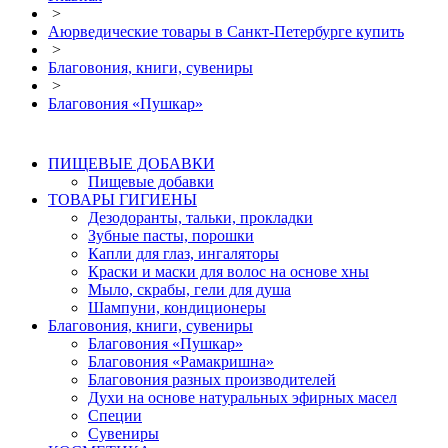
>
Аюрведические товары в Санкт-Петербурге купить
>
Благовония, книги, сувениры
>
Благовония «Пушкар»
ПИЩЕВЫЕ ДОБАВКИ
Пищевые добавки
ТОВАРЫ ГИГИЕНЫ
Дезодоранты, тальки, прокладки
Зубные пасты, порошки
Капли для глаз, ингаляторы
Краски и маски для волос на основе хны
Мыло, скрабы, гели для душа
Шампуни, кондиционеры
Благовония, книги, сувениры
Благовония «Пушкар»
Благовония «Рамакришна»
Благовония разных производителей
Духи на основе натуральных эфирных масел
Специи
Сувениры