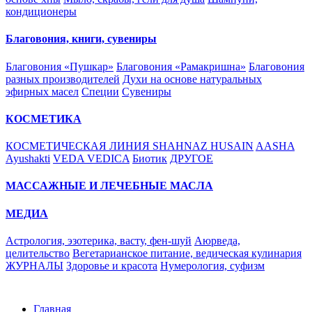
кондиционеры
Благовония, книги, сувениры
Благовония «Пушкар»
Благовония «Рамакришна»
Благовония
разных производителей
Духи на основе натуральных
эфирных масел
Специи
Сувениры
КОСМЕТИКА
КОСМЕТИЧЕСКАЯ ЛИНИЯ SHAHNAZ HUSAIN
AASHA
Ayushakti
VEDA VEDICA
Биотик
ДРУГОЕ
МАССАЖНЫЕ И ЛЕЧЕБНЫЕ МАСЛА
МЕДИА
Астрология, эзотерика, васту, фен-шуй
Аюрведа,
целительство
Вегетарианское питание, ведическая кулинария
ЖУРНАЛЫ
Здоровье и красота
Нумерология, суфизм
Главная