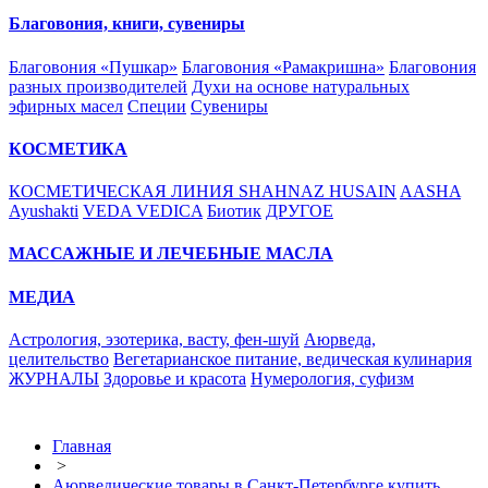
Благовония, книги, сувениры
Благовония «Пушкар»
Благовония «Рамакришна»
Благовония
разных производителей
Духи на основе натуральных
эфирных масел
Специи
Сувениры
КОСМЕТИКА
КОСМЕТИЧЕСКАЯ ЛИНИЯ SHAHNAZ HUSAIN
AASHA
Ayushakti
VEDA VEDICA
Биотик
ДРУГОЕ
МАССАЖНЫЕ И ЛЕЧЕБНЫЕ МАСЛА
МЕДИА
Астрология, эзотерика, васту, фен-шуй
Аюрведа,
целительство
Вегетарианское питание, ведическая кулинария
ЖУРНАЛЫ
Здоровье и красота
Нумерология, суфизм
Главная
>
Аюрведические товары в Санкт-Петербурге купить