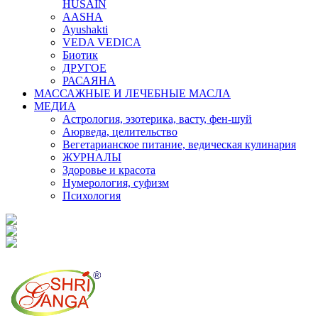
HUSAIN
AASHA
Ayushakti
VEDA VEDICA
Биотик
ДРУГОЕ
РАСАЯНА
МАССАЖНЫЕ И ЛЕЧЕБНЫЕ МАСЛА
МЕДИА
Астрология, эзотерика, васту, фен-шуй
Аюрведа, целительство
Вегетарианское питание, ведическая кулинария
ЖУРНАЛЫ
Здоровье и красота
Нумерология, суфизм
Психология