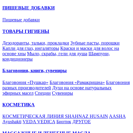
ПИЩЕВЫЕ ДОБАВКИ
Пищевые добавки
ТОВАРЫ ГИГИЕНЫ
Дезодоранты, тальки, прокладки
Зубные пасты, порошки
Капли для глаз, ингаляторы
Краски и маски для волос на
основе хны
Мыло, скрабы, гели для душа
Шампуни,
кондиционеры
Благовония, книги, сувениры
Благовония «Пушкар»
Благовония «Рамакришна»
Благовония
разных производителей
Духи на основе натуральных
эфирных масел
Специи
Сувениры
КОСМЕТИКА
КОСМЕТИЧЕСКАЯ ЛИНИЯ SHAHNAZ HUSAIN
AASHA
Ayushakti
VEDA VEDICA
Биотик
ДРУГОЕ