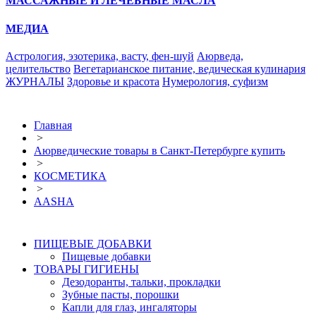
МАССАЖНЫЕ И ЛЕЧЕБНЫЕ МАСЛА
МЕДИА
Астрология, эзотерика, васту, фен-шуй
Аюрведа,
целительство
Вегетарианское питание, ведическая кулинария
ЖУРНАЛЫ
Здоровье и красота
Нумерология, суфизм
Главная
>
Аюрведические товары в Санкт-Петербурге купить
>
КОСМЕТИКА
>
AASHA
ПИЩЕВЫЕ ДОБАВКИ
Пищевые добавки
ТОВАРЫ ГИГИЕНЫ
Дезодоранты, тальки, прокладки
Зубные пасты, порошки
Капли для глаз, ингаляторы