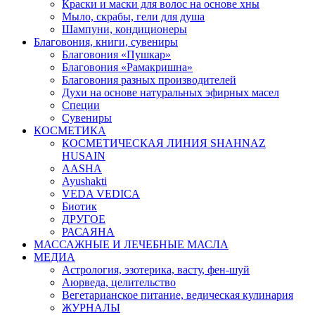
Краски и маски для волос на основе хны
Мыло, скрабы, гели для душа
Шампуни, кондиционеры
Благовония, книги, сувениры
Благовония «Пушкар»
Благовония «Рамакришна»
Благовония разных производителей
Духи на основе натуральных эфирных масел
Специи
Сувениры
КОСМЕТИКА
КОСМЕТИЧЕСКАЯ ЛИНИЯ SHAHNAZ
HUSAIN
AASHA
Ayushakti
VEDA VEDICA
Биотик
ДРУГОЕ
РАСАЯНА
МАССАЖНЫЕ И ЛЕЧЕБНЫЕ МАСЛА
МЕДИА
Астрология, эзотерика, васту, фен-шуй
Аюрведа, целительство
Вегетарианское питание, ведическая кулинария
ЖУРНАЛЫ