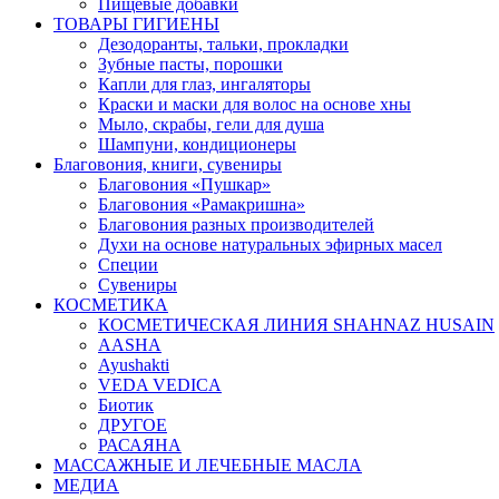
Пищевые добавки
ТОВАРЫ ГИГИЕНЫ
Дезодоранты, тальки, прокладки
Зубные пасты, порошки
Капли для глаз, ингаляторы
Краски и маски для волос на основе хны
Мыло, скрабы, гели для душа
Шампуни, кондиционеры
Благовония, книги, сувениры
Благовония «Пушкар»
Благовония «Рамакришна»
Благовония разных производителей
Духи на основе натуральных эфирных масел
Специи
Сувениры
КОСМЕТИКА
КОСМЕТИЧЕСКАЯ ЛИНИЯ SHAHNAZ HUSAIN
AASHA
Ayushakti
VEDA VEDICA
Биотик
ДРУГОЕ
РАСАЯНА
МАССАЖНЫЕ И ЛЕЧЕБНЫЕ МАСЛА
МЕДИА