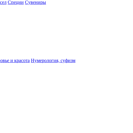
сел
Специи
Сувениры
овье и красота
Нумерология, суфизм