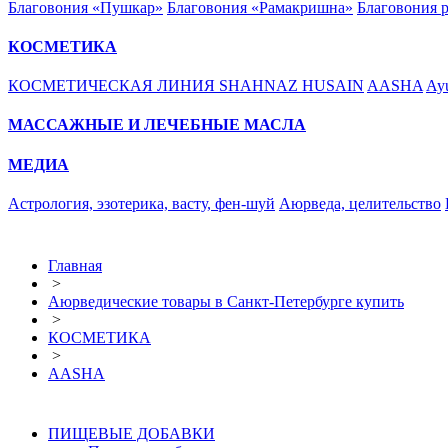
Благовония «Пушкар»
Благовония «Рамакришна»
Благовония 
КОСМЕТИКА
КОСМЕТИЧЕСКАЯ ЛИНИЯ SHAHNAZ HUSAIN
AASHA
Ayu
МАССАЖНЫЕ И ЛЕЧЕБНЫЕ МАСЛА
МЕДИА
Астрология, эзотерика, васту, фен-шуй
Аюрведа, целительство
Главная
>
Аюрведические товары в Санкт-Петербурге купить
>
КОСМЕТИКА
>
AASHA
ПИЩЕВЫЕ ДОБАВКИ