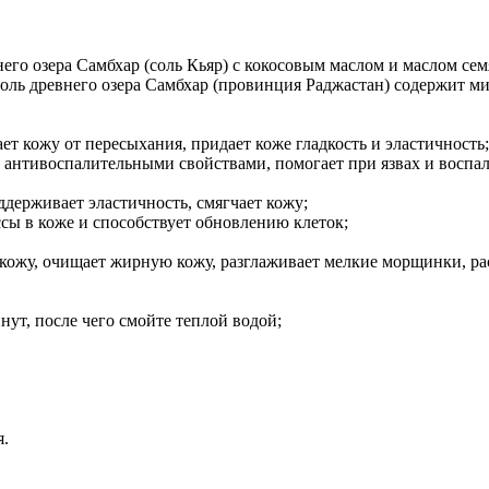
его озера Самбхар (соль Кьяр) с кокосовым маслом и маслом с
ль древнего озера Самбхар (провинция Раджастан) содержит ми
т кожу от пересыхания, придает коже гладкость и эластичность;
 антивоспалительными свойствами, помогает при язвах и воспал
ддерживает эластичность, смягчает кожу;
сы в коже и способствует обновлению клеток;
 кожу, очищает жирную кожу, разглаживает мелкие морщинки, ра
нут, после чего смойте теплой водой;
я.