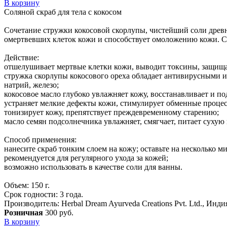
В корзину
Соляной скраб для тела с кокосом
Сочетание стружки кокосовой скорлупы, чистейший соли древн
омертвевших клеток кожи и способствует омоложению кожи. Со
Действие:
отшелушивает мертвые клетки кожи, выводит токсины, защищае
стружка скорлупы кокосового ореха обладает антивирусными и
натрий, железо;
кокосовое масло глубоко увлажняет кожу, восстанавливает и по
устраняет мелкие дефекты кожи, стимулирует обменные процес
тонизирует кожу, препятствует преждевременному старению;
масло семян подсолнечника увлажняет, смягчает, питает сухую
Способ применения:
нанесите скраб тонким слоем на кожу; оставьте на несколько ми
рекомендуется для регулярного ухода за кожей;
возможно использовать в качестве соли для ванны.
Объем: 150 г.
Срок годности: 3 года.
Производитель: Herbal Dream Ayurveda Creations Pvt. Ltd., Инди
Розничная
300 руб.
В корзину