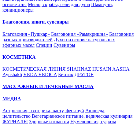
основе хны
Мыло, скрабы, гели для душа
Шампуни,
кондиционеры
Благовония, книги, сувениры
Благовония «Пушкар»
Благовония «Рамакришна»
Благовония
разных производителей
Духи на основе натуральных
эфирных масел
Специи
Сувениры
КОСМЕТИКА
КОСМЕТИЧЕСКАЯ ЛИНИЯ SHAHNAZ HUSAIN
AASHA
Ayushakti
VEDA VEDICA
Биотик
ДРУГОЕ
МАССАЖНЫЕ И ЛЕЧЕБНЫЕ МАСЛА
МЕДИА
Астрология, эзотерика, васту, фен-шуй
Аюрведа,
целительство
Вегетарианское питание, ведическая кулинария
ЖУРНАЛЫ
Здоровье и красота
Нумерология, суфизм