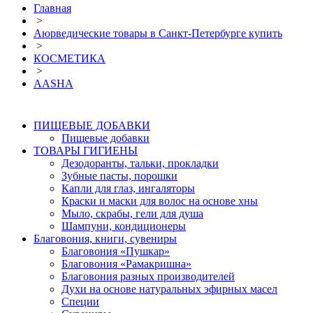
Главная
>
Аюрведические товары в Санкт-Петербурге купить
>
КОСМЕТИКА
>
AASHA
ПИЩЕВЫЕ ДОБАВКИ
Пищевые добавки
ТОВАРЫ ГИГИЕНЫ
Дезодоранты, тальки, прокладки
Зубные пасты, порошки
Капли для глаз, ингаляторы
Краски и маски для волос на основе хны
Мыло, скрабы, гели для душа
Шампуни, кондиционеры
Благовония, книги, сувениры
Благовония «Пушкар»
Благовония «Рамакришна»
Благовония разных производителей
Духи на основе натуральных эфирных масел
Специи