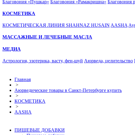
Благовония «Пушкар»
Благовония «Рамакришна»
Благовония 
КОСМЕТИКА
КОСМЕТИЧЕСКАЯ ЛИНИЯ SHAHNAZ HUSAIN
AASHA
Ayu
МАССАЖНЫЕ И ЛЕЧЕБНЫЕ МАСЛА
МЕДИА
Астрология, эзотерика, васту, фен-шуй
Аюрведа, целительство
Главная
>
Аюрведические товары в Санкт-Петербурге купить
>
КОСМЕТИКА
>
AASHA
ПИЩЕВЫЕ ДОБАВКИ