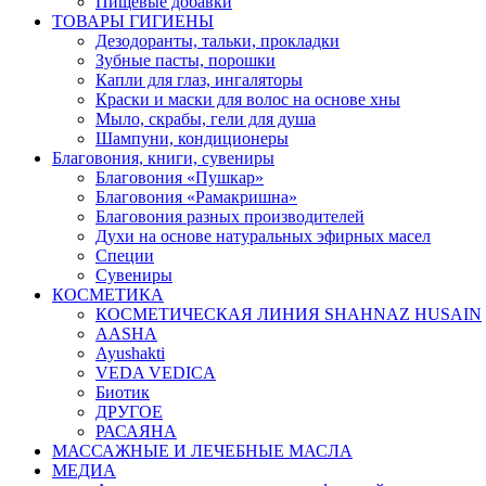
Пищевые добавки
ТОВАРЫ ГИГИЕНЫ
Дезодоранты, тальки, прокладки
Зубные пасты, порошки
Капли для глаз, ингаляторы
Краски и маски для волос на основе хны
Мыло, скрабы, гели для душа
Шампуни, кондиционеры
Благовония, книги, сувениры
Благовония «Пушкар»
Благовония «Рамакришна»
Благовония разных производителей
Духи на основе натуральных эфирных масел
Специи
Сувениры
КОСМЕТИКА
КОСМЕТИЧЕСКАЯ ЛИНИЯ SHAHNAZ HUSAIN
AASHA
Ayushakti
VEDA VEDICA
Биотик
ДРУГОЕ
РАСАЯНА
МАССАЖНЫЕ И ЛЕЧЕБНЫЕ МАСЛА
МЕДИА