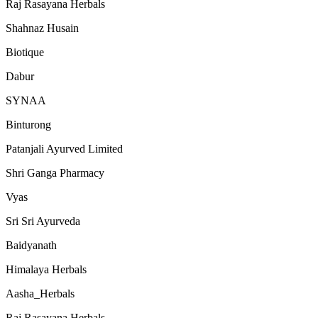
Raj Rasayana Herbals
Shahnaz Husain
Biotique
Dabur
SYNAA
Binturong
Patanjali Ayurved Limited
Shri Ganga Pharmacy
Vyas
Sri Sri Ayurveda
Baidyanath
Himalaya Herbals
Aasha_Herbals
Raj Rasayana Herbals