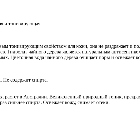
ая и тонизирующая
ным тонизирующим свойством для кожи, она не раздражает и по
в. Гидролат чайного дерева является натуральным антисептиком
омых. Цветочная вода чайного дерева очищает поры и освежает к
. Не содержит спирта.
товых, растет в Австралии. Великолепный природный тоник, прекр
раз сильнее спирта. Освежает кожу, снимает отеки.