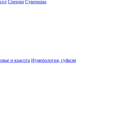
сел
Специи
Сувениры
овье и красота
Нумерология, суфизм