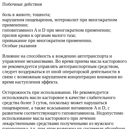
Побочные действия
боль в животе, тошнота;
нарушения пищеварения, энтероколит при многократном
применении;
гиповитаминоз A и D при многократном применении;
прилив крови к органам малого таза;
привыкание при многократном применении.
Особые указания
Влияние на способность к вождению автотранспорта и
управление механизмами. Во время приема масла касторового
не рекомендуется управлять автотранспортным средством,
следует воздержаться от иной операторской деятельности в
связи с возможным нарушением концентрации внимания во
время наступления эффекта.
Осторожность при использовании. Не рекомендуется
использовать масло касторовое в качестве слабительного
средства более 3 суток, поскольку может нарушаться
пищеварение, а также всасывание витаминов A и D, с
развитием соответствующего гиповитаминоза. Недопустимо
использование масла касторового при лечении
лекарственными средствами полученными из мужского
папоротника, т.к. при этом возможна их системная абсорбция