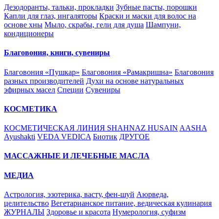
Дезодоранты, тальки, прокладки
Зубные пасты, порошки
Капли для глаз, ингаляторы
Краски и маски для волос на
основе хны
Мыло, скрабы, гели для душа
Шампуни,
кондиционеры
Благовония, книги, сувениры
Благовония «Пушкар»
Благовония «Рамакришна»
Благовония
разных производителей
Духи на основе натуральных
эфирных масел
Специи
Сувениры
КОСМЕТИКА
КОСМЕТИЧЕСКАЯ ЛИНИЯ SHAHNAZ HUSAIN
AASHA
Ayushakti
VEDA VEDICA
Биотик
ДРУГОЕ
МАССАЖНЫЕ И ЛЕЧЕБНЫЕ МАСЛА
МЕДИА
Астрология, эзотерика, васту, фен-шуй
Аюрведа,
целительство
Вегетарианское питание, ведическая кулинария
ЖУРНАЛЫ
Здоровье и красота
Нумерология, суфизм