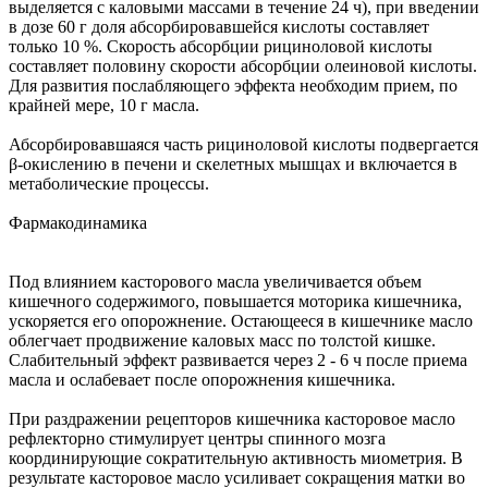
выделяется с каловыми массами в течение 24 ч), при введении
в дозе 60 г доля абсорбировавшейся кислоты составляет
только 10 %. Скорость абсорбции рициноловой кислоты
составляет половину скорости абсорбции олеиновой кислоты.
Для развития послабляющего эффекта необходим прием, по
крайней мере, 10 г масла.
Абсорбировавшаяся часть рициноловой кислоты подвергается
β-окислению в печени и скелетных мышцах и включается в
метаболические процессы.
Фармакодинамика
Под влиянием касторового масла увеличивается объем
кишечного содержимого, повышается моторика кишечника,
ускоряется его опорожнение. Остающееся в кишечнике масло
облегчает продвижение каловых масс по толстой кишке.
Слабительный эффект развивается через 2 - 6 ч после приема
масла и ослабевает после опорожнения кишечника.
При раздражении рецепторов кишечника касторовое масло
рефлекторно стимулирует центры спинного мозга
координирующие сократительную активность миометрия. В
результате касторовое масло усиливает сокращения матки во