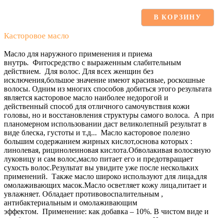
В КОРЗИНУ
Касторовое масло
Масло для наружного применения и приема
внутрь. Фитосредство с выраженным слабительным
действием. Для волос. Для всех женщин без
исключения,большое значение имеют красивые, роскошные
волосы. Одним из многих способов добиться этого результата
является касторовое масло наиболее недорогой и
действенный способ для отличного самочувствия кожи
головы, но и восстановления структуры самого волоса. А при
планомерном использовании даст великолепный результат в
виде блеска, густоты и т.д... Масло касторовое полезно
большим содержанием жирных кислот,основа которых :
линолевая, рицинолеиновая кислота.Обволакивая волосяную
луковицу и сам волос,масло питает его и предотвращает
сухость волос.Результат вы увидите уже после нескольких
применений. Также масло широко используют для лица,для
омолаживающих масок.Масло осветляет кожу лица,питает и
увлажняет. Обладает противовоспалительным ,
антибактериальным и омолаживающим
эффектом. Применение: как добавка – 10%. В чистом виде и