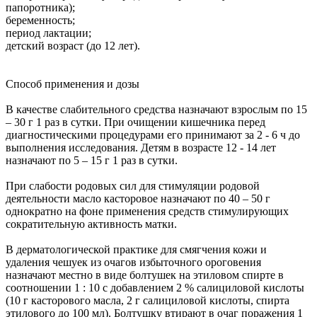
папоротника);
беременность;
период лактации;
детский возраст (до 12 лет).
Способ применения и дозы
В качестве слабительного средства назначают взрослым по 15
– 30 г 1 раз в сутки. При очищении кишечника перед
диагностическими процедурами его принимают за 2 - 6 ч до
выполнения исследования. Детям в возрасте 12 - 14 лет
назначают по 5 – 15 г 1 раз в сутки.
При слабости родовых сил для стимуляции родовой
деятельности масло касторовое назначают по 40 – 50 г
однократно на фоне применения средств стимулирующих
сократительную активность матки.
В дерматологической практике для смягчения кожи и
удаления чешуек из очагов избыточного ороговения
назначают местно в виде болтушек на этиловом спирте в
соотношении 1 : 10 с добавлением 2 % салициловой кислоты
(10 г касторового масла, 2 г салициловой кислоты, спирта
этилового до 100 мл). Болтушку втирают в очаг поражения 1