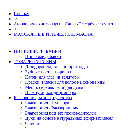
Главная
>
Аюрведические товары в Санкт-Петербурге купить
>
МАССАЖНЫЕ И ЛЕЧЕБНЫЕ МАСЛА
ПИЩЕВЫЕ ДОБАВКИ
Пищевые добавки
ТОВАРЫ ГИГИЕНЫ
Дезодоранты, тальки, прокладки
Зубные пасты, порошки
Капли для глаз, ингаляторы
Краски и маски для волос на основе хны
Мыло, скрабы, гели для душа
Шампуни, кондиционеры
Благовония, книги, сувениры
Благовония «Пушкар»
Благовония «Рамакришна»
Благовония разных производителей
Духи на основе натуральных эфирных масел
Специи