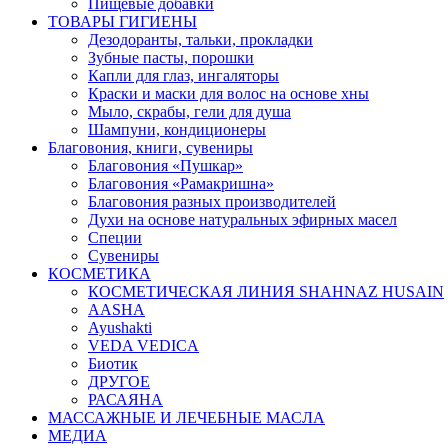
Пищевые добавки
ТОВАРЫ ГИГИЕНЫ
Дезодоранты, тальки, прокладки
Зубные пасты, порошки
Капли для глаз, ингаляторы
Краски и маски для волос на основе хны
Мыло, скрабы, гели для душа
Шампуни, кондиционеры
Благовония, книги, сувениры
Благовония «Пушкар»
Благовония «Рамакришна»
Благовония разных производителей
Духи на основе натуральных эфирных масел
Специи
Сувениры
КОСМЕТИКА
КОСМЕТИЧЕСКАЯ ЛИНИЯ SHAHNAZ HUSAIN
AASHA
Ayushakti
VEDA VEDICA
Биотик
ДРУГОЕ
РАСАЯНА
МАССАЖНЫЕ И ЛЕЧЕБНЫЕ МАСЛА
МЕДИА