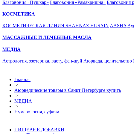
Благовония «Пушкар»
Благовония «Рамакришна»
Благовония 
КОСМЕТИКА
КОСМЕТИЧЕСКАЯ ЛИНИЯ SHAHNAZ HUSAIN
AASHA
Ayu
МАССАЖНЫЕ И ЛЕЧЕБНЫЕ МАСЛА
МЕДИА
Астрология, эзотерика, васту, фен-шуй
Аюрведа, целительство
Главная
>
Аюрведические товары в Санкт-Петербурге купить
>
МЕДИА
>
Нумерология, суфизм
ПИЩЕВЫЕ ДОБАВКИ