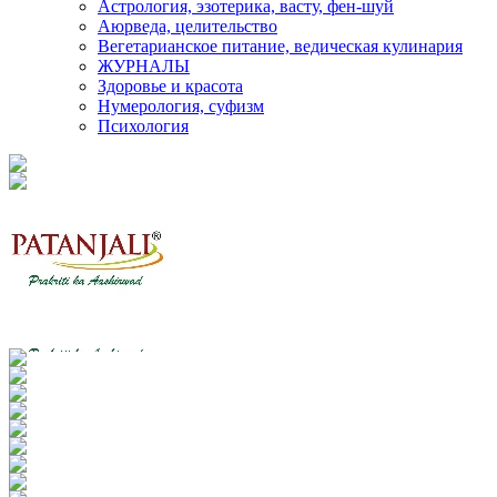
Астрология, эзотерика, васту, фен-шуй
Аюрведа, целительство
Вегетарианское питание, ведическая кулинария
ЖУРНАЛЫ
Здоровье и красота
Нумерология, суфизм
Психология