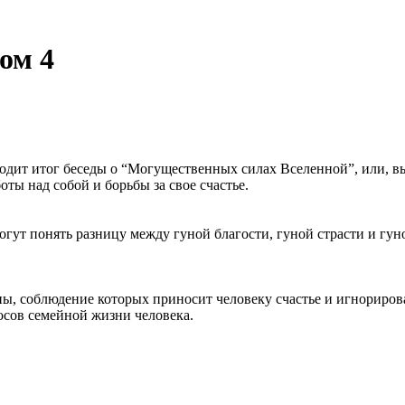
ом 4
водит итог беседы о “Могущественных силах Вселенной”, или, в
ты над собой и борьбы за свое счастье.
гут понять разницу между гуной благости, гуной страсти и гун
ы, соблюдение которых приносит человеку счастье и игнорирова
осов семейной жизни человека.