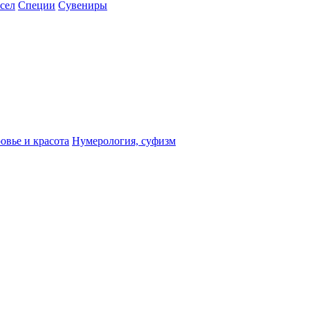
сел
Специи
Сувениры
овье и красота
Нумерология, суфизм