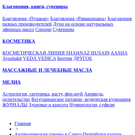
Благовония, книги, сувениры
Благовония «Пушкар»
Благовония «Рамакришна»
Благовония
разных производителей
Духи на основе натуральных
эфирных масел
Специи
Сувениры
КОСМЕТИКА
КОСМЕТИЧЕСКАЯ ЛИНИЯ SHAHNAZ HUSAIN
AASHA
Ayushakti
VEDA VEDICA
Биотик
ДРУГОЕ
МАССАЖНЫЕ И ЛЕЧЕБНЫЕ МАСЛА
МЕДИА
Астрология, эзотерика, васту, фен-шуй
Аюрведа,
целительство
Вегетарианское питание, ведическая кулинария
ЖУРНАЛЫ
Здоровье и красота
Нумерология, суфизм
Главная
>
Аюрведические товары в Санкт-Петербурге купить