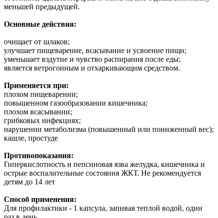
меньшей предыдущей.
Основные действия:
очищает от шлаков;
улучшает пищеварение, всасывание и усвоение пищи;
уменьшает вздутие и чувство распирания после еды;
является ветрогонным и отхаркивающим средством.
Применяется при:
плохом пищеварении;
повышенном газообразовании кишечника;
плохом всасывании;
грибковых инфекциях;
нарушении метаболизма (повышенный или пониженный вес);
кашле, простуде
Противопоказания:
Гиперкислотность и пепсиновая язва желудка, кишечника и
острые воспалительные состояния ЖКТ. Не рекомендуется
детям до 14 лет
Способ применения:
Для профилактики - 1 капсула, запивая теплой водой, один
раз в день.