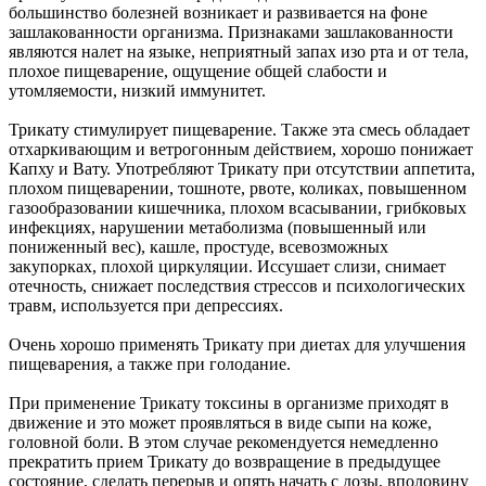
большинство болезней возникает и развивается на фоне
зашлакованности организма. Признаками зашлакованности
являются налет на языке, неприятный запах изо рта и от тела,
плохое пищеварение, ощущение общей слабости и
утомляемости, низкий иммунитет.
Трикату стимулирует пищеварение. Также эта смесь обладает
отхаркивающим и ветрогонным действием, хорошо понижает
Капху и Вату. Употребляют Трикату при отсутствии аппетита,
плохом пищеварении, тошноте, рвоте, коликах, повышенном
газообразовании кишечника, плохом всасывании, грибковых
инфекциях, нарушении метаболизма (повышенный или
пониженный вес), кашле, простуде, всевозможных
закупорках, плохой циркуляции. Иссушает слизи, снимает
отечность, снижает последствия стрессов и психологических
травм, используется при депрессиях.
Очень хорошо применять Трикату при диетах для улучшения
пищеварения, а также при голодание.
При применение Трикату токсины в организме приходят в
движение и это может проявляться в виде сыпи на коже,
головной боли. В этом случае рекомендуется немедленно
прекратить прием Трикату до возвращение в предыдущее
состояние, сделать перерыв и опять начать с дозы, вполовину