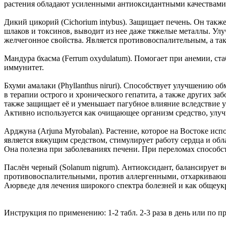
растения обладают усиленными антиоксидантными качествами
Дикий цикорий (Cichorium intybus). Защищает печень. Он так
шлаков и токсинов, выводит из нее даже тяжелые металлы. Ул
желчегонное свойства. Является противовоспалительным, а т
Мандура бхасма (Ferrum oxydulatum). Помогает при анемии, ста
иммунитет.
Бхуми амалаки (Phyllanthus niruri). Способствует улучшению
в терапии острого и хронического гепатита, а также других за
также защищает её и уменьшает пагубное влияние вследствие 
Активно используется как очищающее организм средство, улучш
Арджуна (Arjuna Myrobalan). Растение, которое на Востоке исп
является вяжущим средством, стимулирует работу сердца и об
Она полезна при заболеваниях печени. При переломах способс
Паслён черный (Solanum nigrum). Антиоксидант, балансирует в
противовоспалительными, против аллергенными, отхаркивающи
Аюрведе для лечения широкого спектра болезней и как общеу
Инструкция по применению: 1-2 табл. 2-3 раза в день или по 