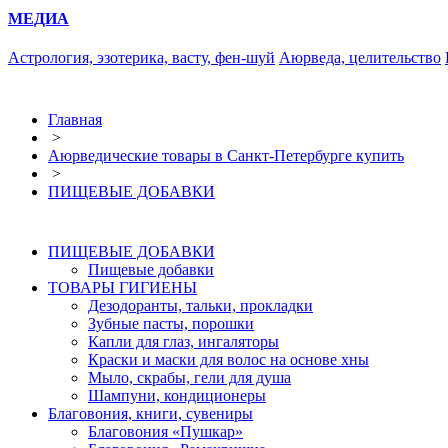
МЕДИА
Астрология, эзотерика, васту, фен-шуй
Аюрведа, целительство
Главная
>
Аюрведические товары в Санкт-Петербурге купить
>
ПИЩЕВЫЕ ДОБАВКИ
ПИЩЕВЫЕ ДОБАВКИ
Пищевые добавки
ТОВАРЫ ГИГИЕНЫ
Дезодоранты, тальки, прокладки
Зубные пасты, порошки
Капли для глаз, ингаляторы
Краски и маски для волос на основе хны
Мыло, скрабы, гели для душа
Шампуни, кондиционеры
Благовония, книги, сувениры
Благовония «Пушкар»