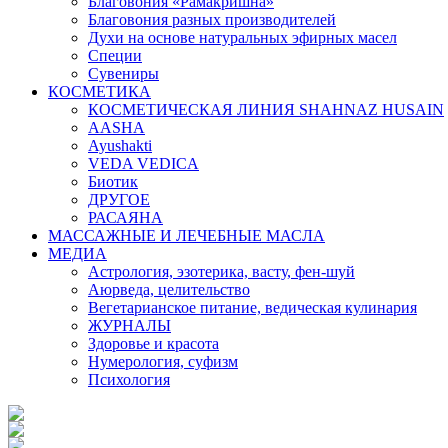
Благовония «Рамакришна»
Благовония разных производителей
Духи на основе натуральных эфирных масел
Специи
Сувениры
КОСМЕТИКА
КОСМЕТИЧЕСКАЯ ЛИНИЯ SHAHNAZ HUSAIN
AASHA
Ayushakti
VEDA VEDICA
Биотик
ДРУГОЕ
РАСАЯНА
МАССАЖНЫЕ И ЛЕЧЕБНЫЕ МАСЛА
МЕДИА
Астрология, эзотерика, васту, фен-шуй
Аюрведа, целительство
Вегетарианское питание, ведическая кулинария
ЖУРНАЛЫ
Здоровье и красота
Нумерология, суфизм
Психология