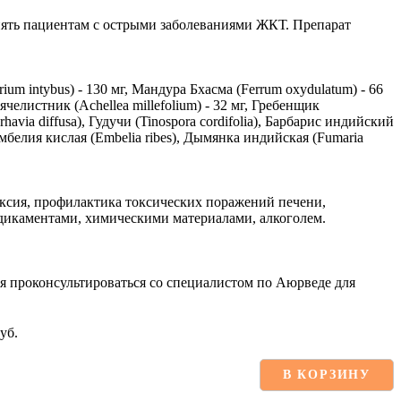
нять пациентам с острыми заболеваниями ЖКТ. Препарат
um intybus) - 130 мг, Мандура Бхасма (Ferrum oxydulatum) - 66
ячелистник (Achellea millefolium) - 32 мг, Гребенщик
havia diffusa), Гудучи (Tinospora cordifolia), Барбарис индийский
), Эмбелия кислая (Embelia ribes), Дымянка индийская (Fumaria
ексия, профилактика токсических поражений печени,
каментами, химическими материалами, алкоголем.
я проконсультироваться со специалистом по Аюрведе для
уб.
В КОРЗИНУ