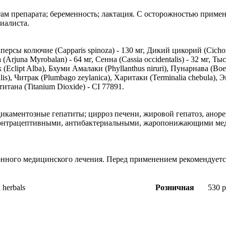
ам препарата; беременность; лактация. С осторожностью приме
иалиста.
рсы колючие (Capparis spinoza) - 130 мг, Дикий цикорий (Cichori
rjuna Myrobalan) - 64 мг, Сенна (Cassia occidentalis) - 32 мг, Тыс
(Eclipt Alba), Бхуми Амалаки (Phyllanthus niruri), Пунарнава (Boer
cinalis), Читрак (Plumbago zeylanica), Харитаки (Terminalia chebula
итана (Titanium Dioxide) - CI 77891.
дикаментозные гепатиты; цирроз печени, жировой гепатоз, анор
онтрацептивными, антибактериальными, жаропонижающими меди
онного медицинского лечения. Перед применением рекомендуетс
herbals
Розничная
530 р