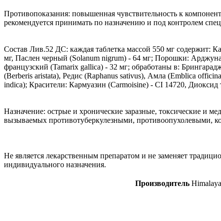
Противопоказания: повышенная чувствительность к компонент
рекомендуется принимать по назначению и под контролем спец
Состав Лив.52 ДС: каждая таблетка массой 550 мг содержит: Капе
мг, Паслен черный (Solanum nigrum) - 64 мг; Порошки: Арджуна (A
французский (Tamarix gallica) - 32 мг; обработаны в: Брингарадж 
(Berberis aristata), Редис (Raphanus sativus), Амла (Emblica offi
indica); Красители: Кармуазин (Carmoisine) - CI 14720, Диоксид т
Назначение: острые и хронические заразные, токсические и ме
вызываемых противотуберкулезными, противоопухолевыми, к
Не является лекарственным препаратом и не заменяет традици
индивидуального назначения.
Производитель
Himalaya 