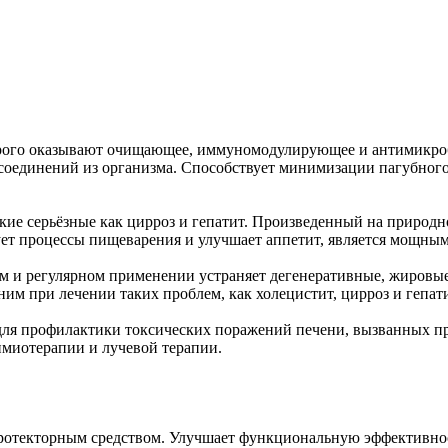
рого оказывают очищающее, иммуномодулирующее и антимикробн
 соединений из организма. Способствует минимизации пагубног
ие серьёзные как цирроз и гепатит. Произведенный на природно
ует процессы пищеварения и улучшает аппетит, является мощны
м и регулярном применении устраняет дегенеративные, жировые
м при лечении таких проблем, как холецистит, цирроз и гепати
 для профилактики токсических поражений печени, вызванных п
имиотерапии и лучевой терапии.
опротекторным средством. Улучшает функциональную эффективнос