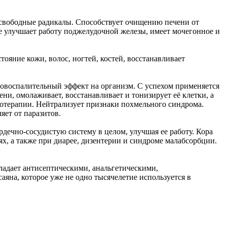
ь свободные радикалы. Способствует очищению печени от
же улучшает работу поджелудочной железы, имеет мочегонное и
ояние кожи, волос, ногтей, костей, восстанавливает
ивовоспалительный эффект на организм. С успехом применяется
ни, омолаживает, восстанавливает и тонизирует её клетки, а
иотерапии. Нейтрализует признаки похмельного синдрома.
яет от паразитов.
ердечно-сосудистую систему в целом, улучшая ее работу. Кора
х, а также при диарее, дизентерии и синдроме малабсорбции.
бладает антисептическими, анальгетическими,
на, которое уже не одно тысячелетие используется в