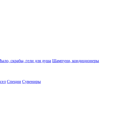
ыло, скрабы, гели для душа
Шампуни, кондиционеры
сел
Специи
Сувениры