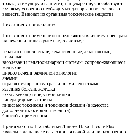
тракта, стимулируют аппетит, пищеварение, способствуют
лучшему усвоению необходимых для организма человека
веществ. Выводят из организма токсические вещества.
Показания к применению
Показания к применению определяются влиянием препарата
на печень и пищеварительную систему:
гепатиты: токсические, лекарственные, алкогольные,
вирусные
заболевания гепатобилиарной системы, сопровождающиеся
желтухой
цирроз печени различной этиологии
анемии
отравления организма различными веществами
язвенная болезнь желудка
язвы двенадцатиперстной кишки
гиперацидные гастриты
пищевые токсикозы и токсикоинфекции (в качестве
дополнения к основной терапии)
Способы применения
Принимают по 1–2 таблетки Ливоне Плюс Livone Plus
дважды в день после еды, запивая водой или по назначению