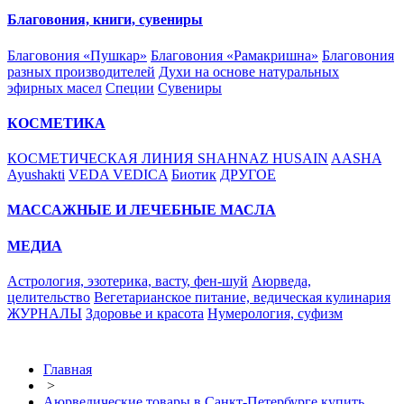
Благовония, книги, сувениры
Благовония «Пушкар»
Благовония «Рамакришна»
Благовония
разных производителей
Духи на основе натуральных
эфирных масел
Специи
Сувениры
КОСМЕТИКА
КОСМЕТИЧЕСКАЯ ЛИНИЯ SHAHNAZ HUSAIN
AASHA
Ayushakti
VEDA VEDICA
Биотик
ДРУГОЕ
МАССАЖНЫЕ И ЛЕЧЕБНЫЕ МАСЛА
МЕДИА
Астрология, эзотерика, васту, фен-шуй
Аюрведа,
целительство
Вегетарианское питание, ведическая кулинария
ЖУРНАЛЫ
Здоровье и красота
Нумерология, суфизм
Главная
>
Аюрведические товары в Санкт-Петербурге купить