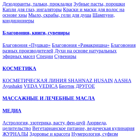
Дезодоранты, тальки, прокладки
Зубные пасты, порошки
Капли для глаз, ингаляторы
Краски и маски для волос на
основе хны
Мыло, скрабы, гели для душа
Шампуни,
кондиционеры
Благовония, книги, сувениры
Благовония «Пушкар»
Благовония «Рамакришна»
Благовония
разных производителей
Духи на основе натуральных
эфирных масел
Специи
Сувениры
КОСМЕТИКА
КОСМЕТИЧЕСКАЯ ЛИНИЯ SHAHNAZ HUSAIN
AASHA
Ayushakti
VEDA VEDICA
Биотик
ДРУГОЕ
МАССАЖНЫЕ И ЛЕЧЕБНЫЕ МАСЛА
МЕДИА
Астрология, эзотерика, васту, фен-шуй
Аюрведа,
целительство
Вегетарианское питание, ведическая кулинария
ЖУРНАЛЫ
Здоровье и красота
Нумерология, суфизм