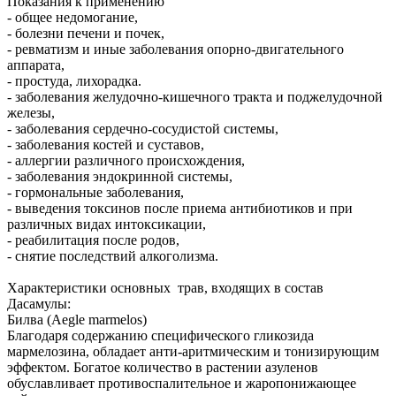
Показания к применению
- общее недомогание,
- болезни печени и почек,
- ревматизм и иные заболевания опорно-двигательного
аппарата,
- простуда, лихорадка.
- заболевания желудочно-кишечного тракта и поджелудочной
железы,
- заболевания сердечно-сосудистой системы,
- заболевания костей и суставов,
- аллергии различного происхождения,
- заболевания эндокринной системы,
- гормональные заболевания,
- выведения токсинов после приема антибиотиков и при
различных видах интоксикации,
- реабилитация после родов,
- снятие последствий алкоголизма.
Характеристики основных трав, входящих в состав
Дасамулы:
Билва (Aegle marmelos)
Благодаря содержанию специфического гликозида
мармелозина, обладает анти-аритмическим и тонизирующим
эффектом. Богатое количество в растении азуленов
обуславливает противоспалительное и жаропонижающее