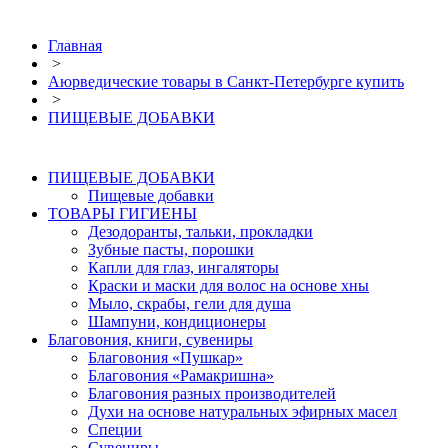
Главная
>
Аюрведические товары в Санкт-Петербурге купить
>
ПИЩЕВЫЕ ДОБАВКИ
ПИЩЕВЫЕ ДОБАВКИ
Пищевые добавки
ТОВАРЫ ГИГИЕНЫ
Дезодоранты, тальки, прокладки
Зубные пасты, порошки
Капли для глаз, ингаляторы
Краски и маски для волос на основе хны
Мыло, скрабы, гели для душа
Шампуни, кондиционеры
Благовония, книги, сувениры
Благовония «Пушкар»
Благовония «Рамакришна»
Благовония разных производителей
Духи на основе натуральных эфирных масел
Специи
Сувениры