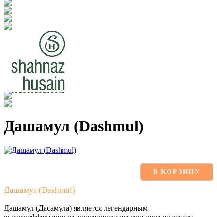
Дашамул (Dashmul)
В КОРЗИНУ
Дашамул (Dashmul)
Дашамул (Дасамула) является легендарным
высокоэффективным аюрведическим составом из десяти