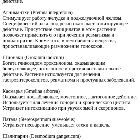
действие.
Агнимантхи (Premna integrefolia)
Стимулирует работу желудка и поджелудочной железы.
Специфический алкалоид резин оказывает тонизирующее
действие. Присутствие салицилатов в этом растении
позволяет применять его при лечении ревматизма и
полиартритов. Кроме того, в нем найдены вещества,
приостанавливающие размножение гонококов.
Шионаки (Oroxilum indicum)
Богата гликозидом ороксилоном, оказывающим
болеутоляющее, потогонное и противовоспалительное
действие. Растение используется для лечения
гастроэнтероколитов, ревматизма и простудных заболеваний.
Касмарья (Gmelina arborea)
Оказывает послабляющее, мочегонное, лактогонное действие.
Используется для лечения гонореи и хронического цистита.
Устраняет интоксикацию при укусах змей и скорпионов.
Патала (Stereospermum suaveoleus)
Устраняет несварение, уменьшает отеки и кашель.
Шалипарни (Desmodium gangeticum)