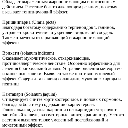
Обладает выраженным жаропонижающим и потогонным
действием. Растение богато алкалоидом резином, поэтому
вызывает тонизирующий эффект.
Пришнипарна (Uraria picta)
Благодаря богатому содержанию терпеноидов \\ танинов,
устраняет кровотечения и укрепляет эндотелий сосудов.
Также отмечены отхаркивающий и жаропонижающий
эффекты.
Врихати (solanum indicum)
Оказывает муколитическое, отхаркивающее,
противоаллергическое действие. Особенно эффективно для
лечения бронхиальной астмы. Устраняет явления метеоризма
и кишечные колики. Выявлен также противоопухолевый
эффект. Содержит алкалоид соланидин, мукоплисахариды и
пектины.
Кантакари (Solanum jaquini)
Стимулирует синтез кортикостероидов и половых гормонов,
благодаря богатому содержанию карпестерола.
Глюкоалкалоиды соланкарпин и солакарпидин устраняют
застойный кашель, вазомоторные ринит, крапивницу. У этого
растения выявлен также умеренный послабляющий и
мочегонный эффект.