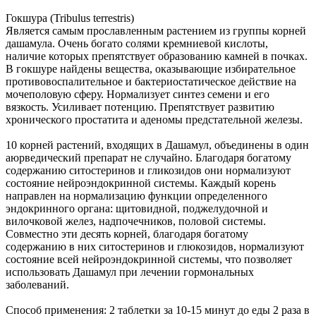
Гокшура (Tribulus terrestris)
Является самым прославленным растением из группы корней
дашамула. Очень богато солями кремниевой кислоты,
наличие которых препятствует образованию камней в почках.
В гокшуре найдены вещества, оказывающие избирательное
противовоспалительное и бактериостатическое действие на
мочеполовую сферу. Нормализует синтез семени и его
вязкость. Усиливает потенцию. Препятствует развитию
хронического простатита и аденомы предстательной железы.
10 корней растений, входящих в Дашамул, объединены в один
аюрведический препарат не случайно. Благодаря богатому
содержанию ситостеринов и гликозидов они нормализуют
состояние нейроэндокринной системы. Каждый корень
направлен на нормализацию функции определенного
эндокринного органа: щитовидной, поджелудочной и
вилочковой желез, надпочечников, половой системы.
Совместно эти десять корней, благодаря богатому
содержанию в них ситостеринов и глюкозидов, нормализуют
состояние всей нейроэндокринной системы, что позволяет
использовать Дашамул при лечении гормональных
заболеваний.
Способ применения: 2 таблетки за 10-15 минут до еды 2 раза в