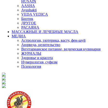
HUSAIN
AASHA
Ayushakti
VEDA VEDICA
Биотик
ДРУГОЕ
РАСАЯНА
МАССАЖНЫЕ И ЛЕЧЕБНЫЕ МАСЛА
МЕДИА
Астрология, эзотерика, васту, фен-шуй
Аюрведа, целительство
Вегетарианское питание, ведическая кулинария
ЖУРНАЛЫ
Здоровье и красота
Нумерология, суфизм
Психология