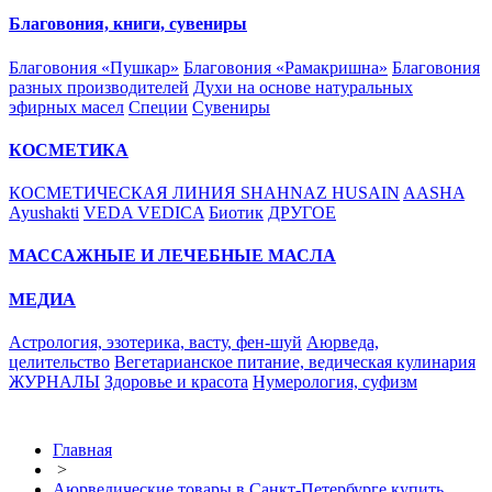
Благовония, книги, сувениры
Благовония «Пушкар»
Благовония «Рамакришна»
Благовония
разных производителей
Духи на основе натуральных
эфирных масел
Специи
Сувениры
КОСМЕТИКА
КОСМЕТИЧЕСКАЯ ЛИНИЯ SHAHNAZ HUSAIN
AASHA
Ayushakti
VEDA VEDICA
Биотик
ДРУГОЕ
МАССАЖНЫЕ И ЛЕЧЕБНЫЕ МАСЛА
МЕДИА
Астрология, эзотерика, васту, фен-шуй
Аюрведа,
целительство
Вегетарианское питание, ведическая кулинария
ЖУРНАЛЫ
Здоровье и красота
Нумерология, суфизм
Главная
>
Аюрведические товары в Санкт-Петербурге купить