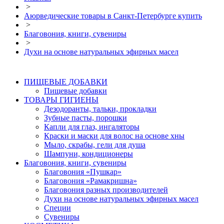
>
Аюрведические товары в Санкт-Петербурге купить
>
Благовония, книги, сувениры
>
Духи на основе натуральных эфирных масел
ПИЩЕВЫЕ ДОБАВКИ
Пищевые добавки
ТОВАРЫ ГИГИЕНЫ
Дезодоранты, тальки, прокладки
Зубные пасты, порошки
Капли для глаз, ингаляторы
Краски и маски для волос на основе хны
Мыло, скрабы, гели для душа
Шампуни, кондиционеры
Благовония, книги, сувениры
Благовония «Пушкар»
Благовония «Рамакришна»
Благовония разных производителей
Духи на основе натуральных эфирных масел
Специи
Сувениры