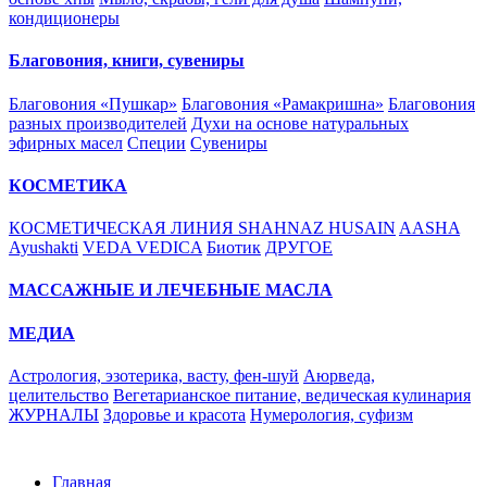
кондиционеры
Благовония, книги, сувениры
Благовония «Пушкар»
Благовония «Рамакришна»
Благовония
разных производителей
Духи на основе натуральных
эфирных масел
Специи
Сувениры
КОСМЕТИКА
КОСМЕТИЧЕСКАЯ ЛИНИЯ SHAHNAZ HUSAIN
AASHA
Ayushakti
VEDA VEDICA
Биотик
ДРУГОЕ
МАССАЖНЫЕ И ЛЕЧЕБНЫЕ МАСЛА
МЕДИА
Астрология, эзотерика, васту, фен-шуй
Аюрведа,
целительство
Вегетарианское питание, ведическая кулинария
ЖУРНАЛЫ
Здоровье и красота
Нумерология, суфизм
Главная