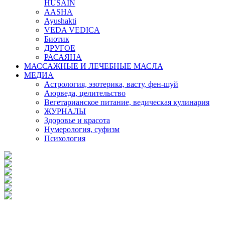
HUSAIN
AASHA
Ayushakti
VEDA VEDICA
Биотик
ДРУГОЕ
РАСАЯНА
МАССАЖНЫЕ И ЛЕЧЕБНЫЕ МАСЛА
МЕДИА
Астрология, эзотерика, васту, фен-шуй
Аюрведа, целительство
Вегетарианское питание, ведическая кулинария
ЖУРНАЛЫ
Здоровье и красота
Нумерология, суфизм
Психология