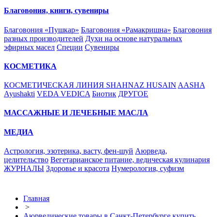
Благовония, книги, сувениры
Благовония «Пушкар»
Благовония «Рамакришна»
Благовония
разных производителей
Духи на основе натуральных
эфирных масел
Специи
Сувениры
КОСМЕТИКА
КОСМЕТИЧЕСКАЯ ЛИНИЯ SHAHNAZ HUSAIN
AASHA
Ayushakti
VEDA VEDICA
Биотик
ДРУГОЕ
МАССАЖНЫЕ И ЛЕЧЕБНЫЕ МАСЛА
МЕДИА
Астрология, эзотерика, васту, фен-шуй
Аюрведа,
целительство
Вегетарианское питание, ведическая кулинария
ЖУРНАЛЫ
Здоровье и красота
Нумерология, суфизм
Главная
>
Аюрведические товары в Санкт-Петербурге купить