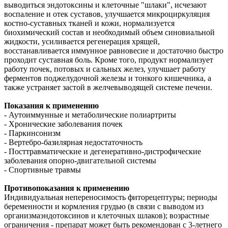
выводиться эндотоксины и клеточные "шлаки", исчезают
воспаление и отек суставов, улучшается микроциркуляция
костно-суставных тканей и кожи, нормализуется
биохимический состав и необходимый объем синовиальной
жидкости, усиливается регенерация хрящей,
восстанавливается иммунное равновесие и достаточно быстро
проходит суставная боль. Кроме того, продукт нормализует
работу почек, потовых и сальных желез, улучшает работу
ферментов поджелудочной железы и тонкого кишечника, а
также устраняет застой в желчевыводящей системе печени.
Показания к применению
- Аутоиммунные и метаболические полиартриты
- Хронические заболевания почек
- Паркинсонизм
- Вертебро-базилярная недостаточность
- Посттравматические и дегенеративно-дистрофические
заболевания опорно-двигательной системы
- Спортивные травмы
Противопоказания к применению
Индивидуальная непереносимость фиторецептуры; периоды
беременности и кормления грудью (в связи с выводом из
организмаэндотоксинов и клеточных шлаков); возрастные
ограничения - препарат может быть рекомендован с 3-летнего