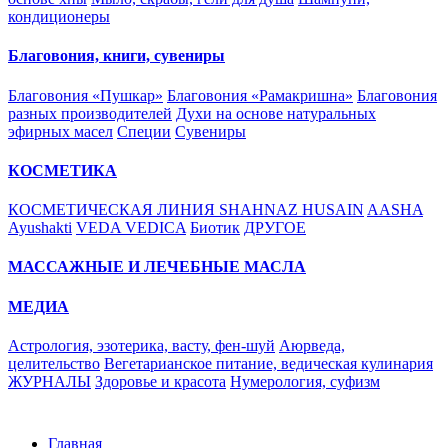
кондиционеры
Благовония, книги, сувениры
Благовония «Пушкар»
Благовония «Рамакришна»
Благовония
разных производителей
Духи на основе натуральных
эфирных масел
Специи
Сувениры
КОСМЕТИКА
КОСМЕТИЧЕСКАЯ ЛИНИЯ SHAHNAZ HUSAIN
AASHA
Ayushakti
VEDA VEDICA
Биотик
ДРУГОЕ
МАССАЖНЫЕ И ЛЕЧЕБНЫЕ МАСЛА
МЕДИА
Астрология, эзотерика, васту, фен-шуй
Аюрведа,
целительство
Вегетарианское питание, ведическая кулинария
ЖУРНАЛЫ
Здоровье и красота
Нумерология, суфизм
Главная