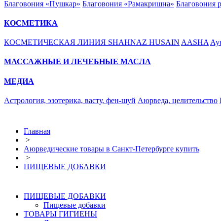
Благовония «Пушкар»
Благовония «Рамакришна»
Благовония 
КОСМЕТИКА
КОСМЕТИЧЕСКАЯ ЛИНИЯ SHAHNAZ HUSAIN
AASHA
Ayu
МАССАЖНЫЕ И ЛЕЧЕБНЫЕ МАСЛА
МЕДИА
Астрология, эзотерика, васту, фен-шуй
Аюрведа, целительство
Главная
>
Аюрведические товары в Санкт-Петербурге купить
>
ПИЩЕВЫЕ ДОБАВКИ
ПИЩЕВЫЕ ДОБАВКИ
Пищевые добавки
ТОВАРЫ ГИГИЕНЫ