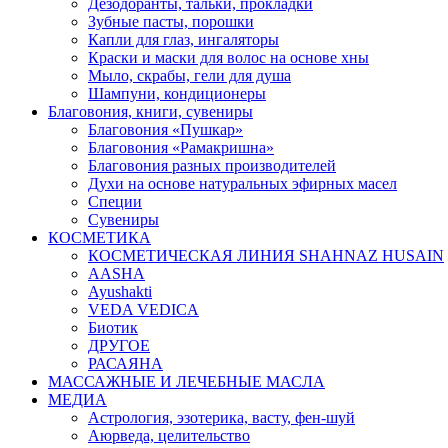
Дезодоранты, тальки, прокладки
Зубные пасты, порошки
Капли для глаз, ингаляторы
Краски и маски для волос на основе хны
Мыло, скрабы, гели для душа
Шампуни, кондиционеры
Благовония, книги, сувениры
Благовония «Пушкар»
Благовония «Рамакришна»
Благовония разных производителей
Духи на основе натуральных эфирных масел
Специи
Сувениры
КОСМЕТИКА
КОСМЕТИЧЕСКАЯ ЛИНИЯ SHAHNAZ HUSAIN
AASHA
Ayushakti
VEDA VEDICA
Биотик
ДРУГОЕ
РАСАЯНА
МАССАЖНЫЕ И ЛЕЧЕБНЫЕ МАСЛА
МЕДИА
Астрология, эзотерика, васту, фен-шуй
Аюрведа, целительство