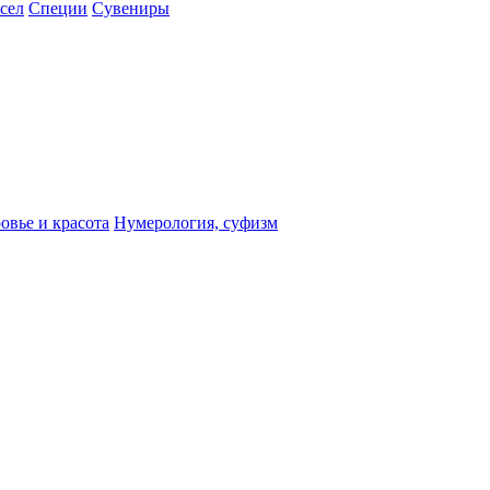
сел
Специи
Сувениры
овье и красота
Нумерология, суфизм