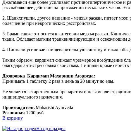
Джатаманси еще более усиливает противогипертоническое и ра
расслабляющее действие на протяжении нескольких часов. Это
2. Шанкхпушпи, другое название - медхья расаян, питает мозг
облегчение при невротических расстройствах.
3. Брами также относится к категории медхья расаян. Клинич
ткани. Обладает мягким транквилизирующим и освежающим д
4. Пиппали усиливает пищеварительную систему и также обла
Таким образом, кардимап снижает чрезмерное возбуждение бл
благодаря антистрессовым свойствам. Пиппали кроме свойств
Дозировка Кардимап Махариши Аюрведа:
Принимать 1 таблетку 2 раза в день за 20 минут до еды.
Не является лекарственным препаратом и не заменяет традици
индивидуального назначения.
Производитель
Maharishi Ayurveda
Розничная
1200 руб.
В корзину
Назад в раздел