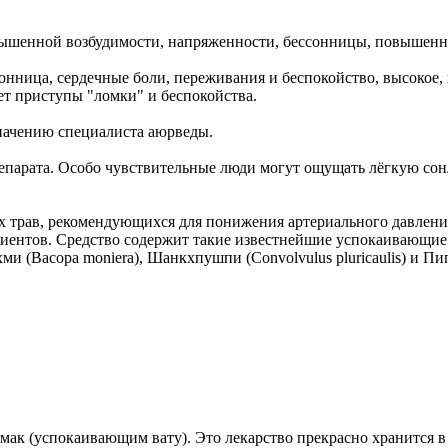
шенной возбудимости, напряженности, бессонницы, повышенно
сонница, сердечные боли, переживания и беспокойство, высокое
ет приступы "ломки" и беспокойства.
азначению специалиста аюрведы.
парата. Особо чувствительные люди могут ощущать лёгкую сонл
трав, рекомендующихся для понижения артериального давления
ациентов. Средство содержит такие известнейшие успокаивающ
рахми (Bacopa moniera), Шанкхпушпи (Convolvulus pluricaulis) и Пи
мак (успокаивающим вату). Это лекарство прекрасно хранится в 