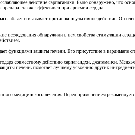
сслабляющее действие сарпагандхи. Было обнаружено, что осно
т препарат также эффективен при аритмии сердца.
, расслабляет и вызывает противоконвульсивное действие. Он оч
еские исследования обнаружили в нем свойства стимуляции сер
ействием.
дает функциями защиты печени. Его присутствие в кардимапе с
агодаря совместному действию сарпагандхи, джатаманси. Медхь
 защиты печени, помогает лучшему усвоению других ингредиент
онного медицинского лечения. Перед применением рекомендуетс