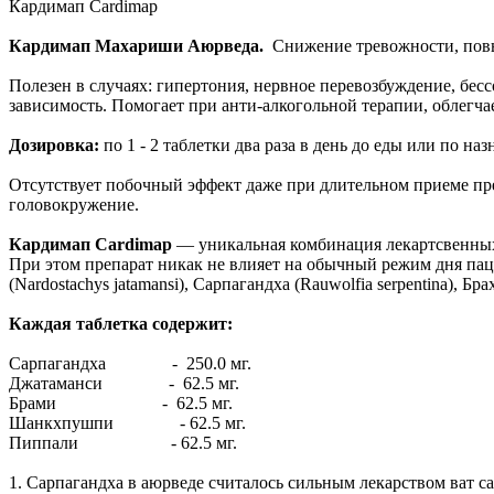
Кардимап Cardimap
Кардимап Махариши Аюрведа.
Снижение тревожности, повы
Полезен в случаях: гипертония, нервное перевозбуждение, бес
зависимость. Помогает при анти-алкогольной терапии, облегча
Дозировка:
по 1 - 2 таблетки два раза в день до еды или по н
Отсутствует побочный эффект даже при длительном приеме пре
головокружение.
Кардимап Cardimap
— уникальная комбинация лекартсвенных 
При этом препарат никак не влияет на обычный режим дня п
(Nardostachys jatamansi), Cарпагандха (Rauwolfia serpentina), Б
Каждая таблетка содержит:
Сарпагандха - 250.0 мг.
Джатаманси - 62.5 мг.
Брами - 62.5 мг.
Шанкхпушпи - 62.5 мг.
Пиппали - 62.5 мг.
1. Сарпагандха в аюрведе считалось сильным лекарством ват са