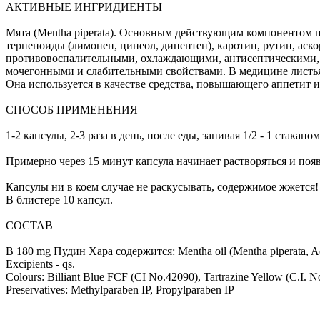
АКТИВНЫЕ ИНГРИДИЕНТЫ
Мята (Mentha piperata). Основным действующим компонентом пр
терпеноиды (лимонен, цинеол, дипентен), каротин, рутин, аск
противовоспалительными, охлаждающими, антисептическими, 
мочегонными и слабительными свойствами. В медицине листья 
Она используется в качестве средства, повышающего аппетит
СПОСОБ ПРИМЕНЕНИЯ
1-2 капсулы, 2-3 раза в день, после еды, запивая 1/2 - 1 стакан
Примерно через 15 минут капсула начинает растворяться и появ
Капсулы ни в коем случае не раскусывать, содержимое жжется!
В блистере 10 капсул.
СОСТАВ
В 180 mg Пудин Хара содержится: Mentha oil (Mentha piperata, Aerial
Excipients - qs.
Colours: Billiant Blue FCF (CI No.42090), Tartrazine Yellow (C.I. N
Preservatives: Methylparaben IP, Propylparaben IP