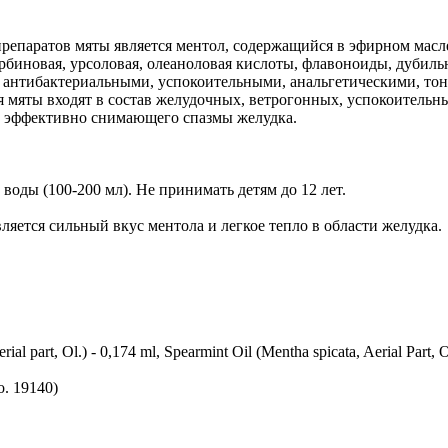
епаратов мяты является ментол, содержащийся в эфирном масле 
орбиновая, урсоловая, олеаноловая кислоты, флавоноиды, дубил
антибактериальными, успокоительными, анальгетическими, то
мяты входят в состав желудочных, ветрогонных, успокоительны
 и эффективно снимающего спазмы желудка.
ом воды (100-200 мл). Не принимать детям до 12 лет.
ляется сильный вкус ментола и легкое тепло в области желудка.
 part, Ol.) - 0,174 ml, Spearmint Oil (Mentha spicata, Aerial Part, O
o. 19140)