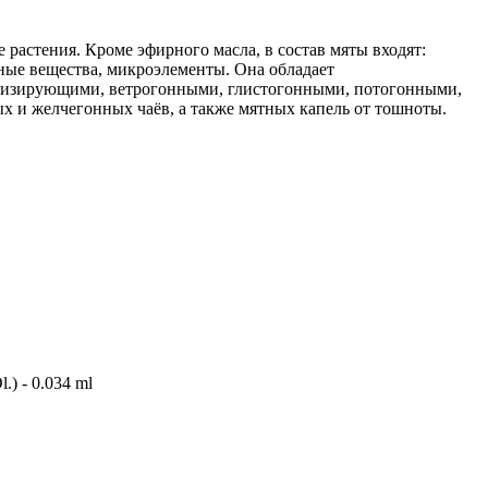
растения. Кроме эфирного масла, в состав мяты входят:
ьные вещества, микроэлементы. Она обладает
низирующими, ветрогонными, глистогонными, потогонными,
х и желчегонных чаёв, а также мятных капель от тошноты.
l.) - 0.034 ml