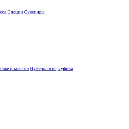
сел
Специи
Сувениры
овье и красота
Нумерология, суфизм