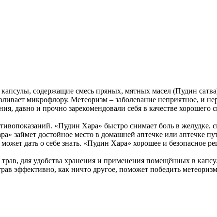
 капсулы, содержащие смесь пряных, мятных масел (Пудин сатва
вливает микрофлору. Метеоризм – заболевание неприятное, и нер
ния, давно и прочно зарекомендовали себя в качестве хорошего 
отивопоказаний. «Пудин Хара» быстро снимает боль в желудке, 
а» займет достойное место в домашней аптечке или аптечке пу
ожет дать о себе знать. «Пудин Хара» хорошее и безопасное р
 трав, для удобства хранения и применения помещённых в капсу
трав эффективно, как ничто другое, поможет победить метеориз