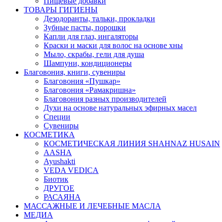
Пищевые добавки
ТОВАРЫ ГИГИЕНЫ
Дезодоранты, тальки, прокладки
Зубные пасты, порошки
Капли для глаз, ингаляторы
Краски и маски для волос на основе хны
Мыло, скрабы, гели для душа
Шампуни, кондиционеры
Благовония, книги, сувениры
Благовония «Пушкар»
Благовония «Рамакришна»
Благовония разных производителей
Духи на основе натуральных эфирных масел
Специи
Сувениры
КОСМЕТИКА
КОСМЕТИЧЕСКАЯ ЛИНИЯ SHAHNAZ HUSAIN
AASHA
Ayushakti
VEDA VEDICA
Биотик
ДРУГОЕ
РАСАЯНА
МАССАЖНЫЕ И ЛЕЧЕБНЫЕ МАСЛА
МЕДИА