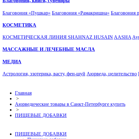
Благовония, книги, сувениры
Благовония «Пушкар»
Благовония «Рамакришна»
Благовония 
КОСМЕТИКА
КОСМЕТИЧЕСКАЯ ЛИНИЯ SHAHNAZ HUSAIN
AASHA
Ayu
МАССАЖНЫЕ И ЛЕЧЕБНЫЕ МАСЛА
МЕДИА
Астрология, эзотерика, васту, фен-шуй
Аюрведа, целительство
Главная
>
Аюрведические товары в Санкт-Петербурге купить
>
ПИЩЕВЫЕ ДОБАВКИ
ПИЩЕВЫЕ ДОБАВКИ